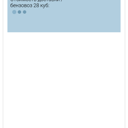
бензовоз 28 куб: