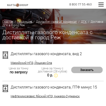
8 800 77 55 460
Главная
/
Продукция
/
Дистиллят газовый конденсат
/
ДГК
/ Доставка
ДГК в город Реж
Дистилляты газового конденсата с
доставкой в город Реж
Дистилляты газового конденсата, вид 2
Марийский НПЗ, Йошкар-Ола
Цена за тонну
Цена за тонну с
Заказать
доставкой (28 кубов)
по запросу
0 р.
Дистилляты газового конденсата, ПТФ минус 15
Нефтехимсервис Яйский НПЗ, Анжеро-Судженск