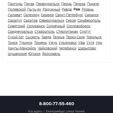
Пангоды
Пенза
Первоуральск
Пермь
Печора
Покачи
Полевской
Пыть-ях
Радужный
Ревда
Реж
Рязань
Салават
Салехард
Самара
Санкт-Петербург
Саранск
Сарапул
Саратов
Североуральск
Серов
Симферополь
Советский
Соликамск
Солнечный
Сосновоборск
Среднеуральск
Ставрополь
Стерлитамак
Сургут
Сухой лог
Сысерть
Тавда
Талица
Тарко-Сале
Тобольск
Томск
Туринск
Тюмень
Ужур
Ульяновск
Уфа
Ухта
Уяр
Ханты-Мансийск
Чайковский
Челябинск
Шарыпово
Шушенское
Югорск
Ярославль
8-800-77-55-460
Юр.адрес: г. Екатеринбург, улица Ткачей,