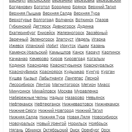
Барнаул
Белоярский
Березники
Березовка
Березовский
Богданович
Боготол
Бородино
Брянск
Верхний Тагил
Верхняя Пышма
Верхняя Салда
Верхняя Тура
Верхотурье
Волгоград
Волчанск
Воткинск
Глазов
Губкинский
Дегтярск
Дивногорск
Дудинка
Екатеринбург
Енисейск
Железногорск
Заозёрный
Заречный
Зеленогорск
Златоуст
Ивдель
Игарка
Ижевск
Иланский
Ирбит
Иркутск
Ишим
Казань
Каменск-Уральский
Камышлов
Канск
Караул
Карпинск
Качканар
Кемерово
Киров
Кировград
Когалым
Кодинск
Краснодар
Краснотурьинск
Красноуральск
Красноуфимск
Красноярск
Кудымкар
Кунгур
Курган
Кушва
Кызыл
Лабытнанги
Лангепас
Лесной
Лесосибирск
Лянтор
Магнитогорск
Мегион
Миасс
Минусинск
Михайловск
Москва
Муравленко
Набережные Челны
Надым
Назарово
Невьянск
Нефтекамск
Нефтеюганск
Нижневартовск
Нижнекамск
Нижние Серги
Нижний Новгород
Нижний Тагил
Нижняя Салда
Нижняя Тура
Новая Ляля
Новосибирск
Новоуральск
Новый Уренгой
Норильск
Ноябрьск
Нягань
Обнинск
Октябрьский
Омск
Оренбург
Орск