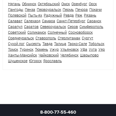
Нягань
Обнинск
Октябрьский
Омск
Оренбург
Орск
Пангоды
Пенза
Первоуральск
Пермь
Печора
Покачи
Полевской
Пыть-ях
Радужный
Ревда
Реж
Рязань
Салават
Салехард
Самара
Санкт-Петербург
Саранск
Сарапул
Саратов
Североуральск
Серов
Симферополь
Советский
Соликамск
Солнечный
Сосновоборск
Среднеуральск
Ставрополь
Стерлитамак
Сургут
Сухой лог
Сысерть
Тавда
Талица
Тарко-Сале
Тобольск
Томск
Туринск
Тюмень
Ужур
Ульяновск
Уфа
Ухта
Уяр
Ханты-Мансийск
Чайковский
Челябинск
Шарыпово
Шушенское
Югорск
Ярославль
8-800-77-55-460