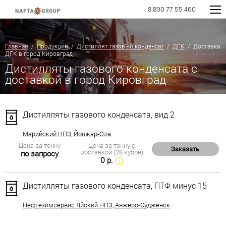
8 800 77 55 460
Главная
/
Продукция
/
Дистиллят газовый конденсат
/
ДГК
/ Доставка
ДГК в город Кировград
Дистилляты газового конденсата с
доставкой в город Кировград
Дистилляты газового конденсата, вид 2
Марийский НПЗ, Йошкар-Ола
Цена за тонну
Цена за тонну с
Заказать
доставкой (28 кубов)
по запросу
0 р.
Дистилляты газового конденсата, ПТФ минус 15
Нефтехимсервис Яйский НПЗ, Анжеро-Судженск