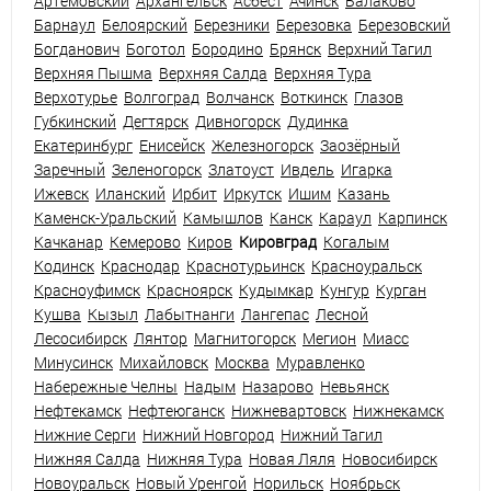
Артемовский
Архангельск
Асбест
Ачинск
Балаково
Барнаул
Белоярский
Березники
Березовка
Березовский
Богданович
Боготол
Бородино
Брянск
Верхний Тагил
Верхняя Пышма
Верхняя Салда
Верхняя Тура
Верхотурье
Волгоград
Волчанск
Воткинск
Глазов
Губкинский
Дегтярск
Дивногорск
Дудинка
Екатеринбург
Енисейск
Железногорск
Заозёрный
Заречный
Зеленогорск
Златоуст
Ивдель
Игарка
Ижевск
Иланский
Ирбит
Иркутск
Ишим
Казань
Каменск-Уральский
Камышлов
Канск
Караул
Карпинск
Качканар
Кемерово
Киров
Кировград
Когалым
Кодинск
Краснодар
Краснотурьинск
Красноуральск
Красноуфимск
Красноярск
Кудымкар
Кунгур
Курган
Кушва
Кызыл
Лабытнанги
Лангепас
Лесной
Лесосибирск
Лянтор
Магнитогорск
Мегион
Миасс
Минусинск
Михайловск
Москва
Муравленко
Набережные Челны
Надым
Назарово
Невьянск
Нефтекамск
Нефтеюганск
Нижневартовск
Нижнекамск
Нижние Серги
Нижний Новгород
Нижний Тагил
Нижняя Салда
Нижняя Тура
Новая Ляля
Новосибирск
Новоуральск
Новый Уренгой
Норильск
Ноябрьск