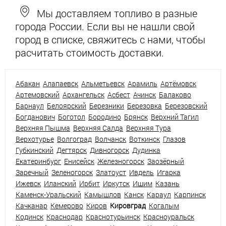
Мы доставляем топливо в разные
города России. Если вы не нашли свой
город в списке, свяжитесь с нами, чтобы
расчитать стоимость доставки.
Абакан
Алапаевск
Альметьевск
Арамиль
Артёмовск
Артемовский
Архангельск
Асбест
Ачинск
Балаково
Барнаул
Белоярский
Березники
Березовка
Березовский
Богданович
Боготол
Бородино
Брянск
Верхний Тагил
Верхняя Пышма
Верхняя Салда
Верхняя Тура
Верхотурье
Волгоград
Волчанск
Воткинск
Глазов
Губкинский
Дегтярск
Дивногорск
Дудинка
Екатеринбург
Енисейск
Железногорск
Заозёрный
Заречный
Зеленогорск
Златоуст
Ивдель
Игарка
Ижевск
Иланский
Ирбит
Иркутск
Ишим
Казань
Каменск-Уральский
Камышлов
Канск
Караул
Карпинск
Качканар
Кемерово
Киров
Кировград
Когалым
Кодинск
Краснодар
Краснотурьинск
Красноуральск