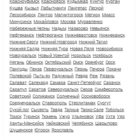
Красноуфимск
Красноярск
Кудымкар
Кунгур
Курган
Кушва
Кызыл
Лабытнанги
Лангепас
Лесной
Лесосибирск
Лянтор
Магнитогорск
Мегион
Миасс
Минусинск
Михайловск
Москва
Муравленко
Набережные Челны
Надым
Назарово
Невьянск
Нефтекамск
Нефтеюганск
Нижневартовск
Нижнекамск
Нижние Серги
Нижний Новгород
Нижний Тагил
Нижняя Салда
Нижняя Тура
Новая Ляля
Новосибирск
Новоуральск
Новый Уренгой
Норильск
Ноябрьск
Нягань
Обнинск
Октябрьский
Омск
Оренбург
Орск
Пангоды
Пенза
Первоуральск
Пермь
Печора
Покачи
Полевской
Пыть-ях
Радужный
Ревда
Реж
Рязань
Салават
Салехард
Самара
Санкт-Петербург
Саранск
Сарапул
Саратов
Североуральск
Серов
Симферополь
Советский
Соликамск
Солнечный
Сосновоборск
Среднеуральск
Ставрополь
Стерлитамак
Сургут
Сухой лог
Сысерть
Тавда
Талица
Тарко-Сале
Тобольск
Томск
Туринск
Тюмень
Ужур
Ульяновск
Уфа
Ухта
Уяр
Ханты-Мансийск
Чайковский
Челябинск
Шарыпово
Шушенское
Югорск
Ярославль