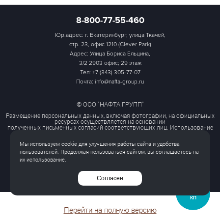
8-800-77-55-460
Юр.адрес: г. Екатеринбург, улица Ткачей,
стр. 23, офис 1210 (Clever Park)
Адрес: Улица Бориса Ельцина,
3/2 2903 офис; 29 этаж
Тел:
+7 (343) 305-77-07
Почта: info@nafta-group.ru
© ООО "НАФТА ГРУПП"
Размещение персональных данных, включая фотографии, на официальных
ресурсах осуществляется на основании
полученных письменных согласий соответствующих лиц. Использование
этих материалов третьими лицами
ограничено и допускается только с разрешения правообладателя.
Мы используем cookie для улучшения работы сайта и удобства
Политика обработки персональных данных
пользователей. Продолжая пользоваться сайтом, вы соглашаетесь на
Согласие на обработку персональных данных
их использование.
Все права защищены
Согласен
ЗАПРОСИТЬ
КП
Перейти на полную версию