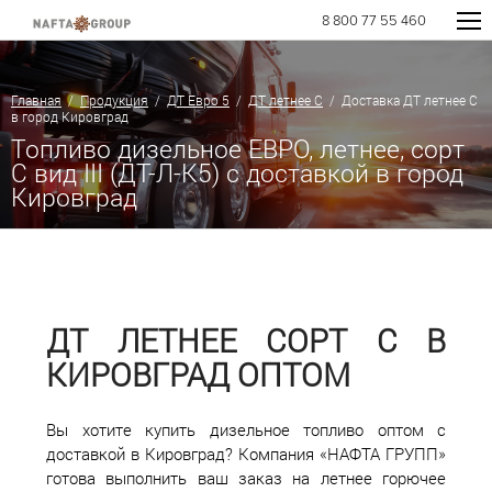
8 800 77 55 460
Главная
/
Продукция
/
ДТ Евро 5
/
ДТ летнее C
/ Доставка ДТ летнее C
в город Кировград
Топливо дизельное ЕВРО, летнее, сорт
С вид III (ДТ-Л-К5) с доставкой в город
Кировград
ДТ ЛЕТНЕЕ СОРТ С В
КИРОВГРАД ОПТОМ
Вы хотите купить дизельное топливо оптом с
доставкой в Кировград? Компания «НАФТА ГРУПП»
готова выполнить ваш заказ на летнее горючее