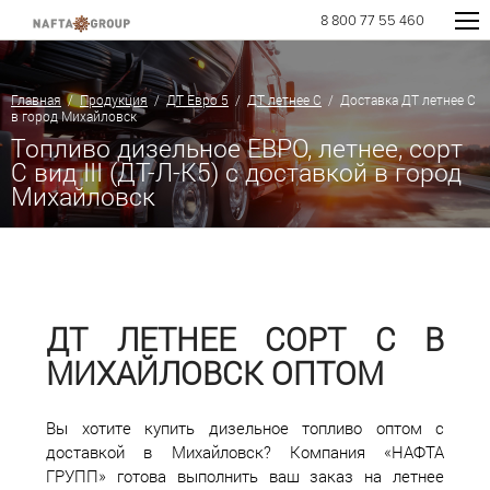
8 800 77 55 460
Главная
/
Продукция
/
ДТ Евро 5
/
ДТ летнее C
/ Доставка ДТ летнее C
в город Михайловск
Топливо дизельное ЕВРО, летнее, сорт
С вид III (ДТ-Л-К5) с доставкой в город
Михайловск
ДТ ЛЕТНЕЕ СОРТ С В
МИХАЙЛОВСК ОПТОМ
Вы хотите купить дизельное топливо оптом с
доставкой в Михайловск? Компания «НАФТА
ГРУПП» готова выполнить ваш заказ на летнее