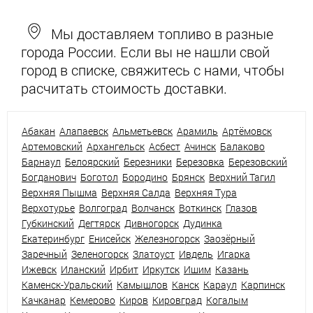
Мы доставляем топливо в разные
города России. Если вы не нашли свой
город в списке, свяжитесь с нами, чтобы
расчитать стоимость доставки.
Абакан
Алапаевск
Альметьевск
Арамиль
Артёмовск
Артемовский
Архангельск
Асбест
Ачинск
Балаково
Барнаул
Белоярский
Березники
Березовка
Березовский
Богданович
Боготол
Бородино
Брянск
Верхний Тагил
Верхняя Пышма
Верхняя Салда
Верхняя Тура
Верхотурье
Волгоград
Волчанск
Воткинск
Глазов
Губкинский
Дегтярск
Дивногорск
Дудинка
Екатеринбург
Енисейск
Железногорск
Заозёрный
Заречный
Зеленогорск
Златоуст
Ивдель
Игарка
Ижевск
Иланский
Ирбит
Иркутск
Ишим
Казань
Каменск-Уральский
Камышлов
Канск
Караул
Карпинск
Качканар
Кемерово
Киров
Кировград
Когалым