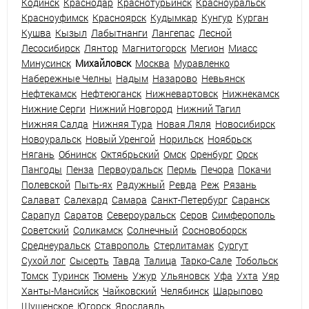
Кодинск
Краснодар
Краснотурьинск
Красноуральск
Красноуфимск
Красноярск
Кудымкар
Кунгур
Курган
Кушва
Кызыл
Лабытнанги
Лангепас
Лесной
Лесосибирск
Лянтор
Магнитогорск
Мегион
Миасс
Минусинск
Михайловск
Москва
Муравленко
Набережные Челны
Надым
Назарово
Невьянск
Нефтекамск
Нефтеюганск
Нижневартовск
Нижнекамск
Нижние Серги
Нижний Новгород
Нижний Тагил
Нижняя Салда
Нижняя Тура
Новая Ляля
Новосибирск
Новоуральск
Новый Уренгой
Норильск
Ноябрьск
Нягань
Обнинск
Октябрьский
Омск
Оренбург
Орск
Пангоды
Пенза
Первоуральск
Пермь
Печора
Покачи
Полевской
Пыть-ях
Радужный
Ревда
Реж
Рязань
Салават
Салехард
Самара
Санкт-Петербург
Саранск
Сарапул
Саратов
Североуральск
Серов
Симферополь
Советский
Соликамск
Солнечный
Сосновоборск
Среднеуральск
Ставрополь
Стерлитамак
Сургут
Сухой лог
Сысерть
Тавда
Талица
Тарко-Сале
Тобольск
Томск
Туринск
Тюмень
Ужур
Ульяновск
Уфа
Ухта
Уяр
Ханты-Мансийск
Чайковский
Челябинск
Шарыпово
Шушенское
Югорск
Ярославль