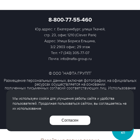
8-800-77-55-460
Юр.адрес: г. Екатеринбург, улица Ткачей,
стр. 23, офис 1210 (Clever Park)
Адрес: Улица Бориса Ельцина,
3/2 2903 офис; 29 этаж
Тел:
+7 (343) 305-77-07
Почта: info@nafta-group.ru
© ООО "НАФТА ГРУПП"
Размещение персональных данных, включая фотографии, на официальных
ресурсах осуществляется на основании
полученных письменных согласий соответствующих лиц. Использование
этих материалов третьими лицами
ограничено и допускается только с разрешения правообладателя.
Мы используем cookie для улучшения работы сайта и удобства
Политика обработки персональных данных
пользователей. Продолжая пользоваться сайтом, вы соглашаетесь на
Согласие на обработку персональных данных
их использование.
Все права защищены
Согласен
ЗАПРОСИТЬ
КП