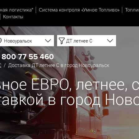
ная логистика"
Система контроля «Умное Топливо»
Топли
Контакты
Новоуральск
ДТ летнее C
 800 77 55 460
C
/ Доставка ДТ летнее C в город Новоуральск
ое ЕВРО, летнее, со
ставкой в город Нов