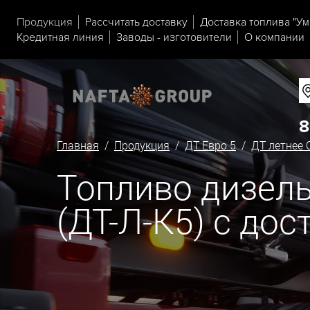
Продукция
Рассчитать доставку
Доставка топлива "Ум
Кредитная линия
Заводы - изготовители
О компании
8
Главная
/
Продукция
/
ДТ Евро 5
/
ДТ летнее 
Топливо дизельн
(ДТ-Л-К5) с до