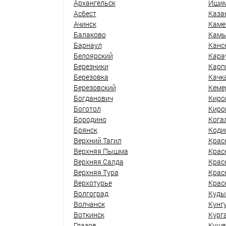
Архангельск
Иши
Асбест
Каза
Ачинск
Каме
Балаково
Кам
Барнаул
Канс
Белоярский
Кара
Березники
Карп
Березовка
Качк
Березовский
Кеме
Богданович
Киро
Боготол
Киро
Бородино
Кога
Брянск
Коди
Верхний Тагил
Крас
Верхняя Пышма
Крас
Верхняя Салда
Крас
Верхняя Тура
Крас
Верхотурье
Крас
Волгоград
Куды
Волчанск
Кунг
Воткинск
Кург
Глазов
Кушв