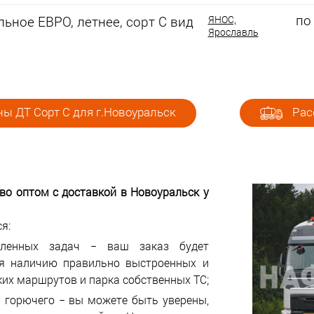
по
ьное ЕВРО, летнее, сорт С вид
ЯНОС,
Ярославль
ы ДТ Сорт С для г.Новоуральск
Рас
иво оптом с доставкой в
Новоуральск у
я:
авленных задач − ваш заказ будет
ря наличию правильно выстроенных и
ких маршрутов и парка собственных ТС;
 горючего − вы можете быть уверены,