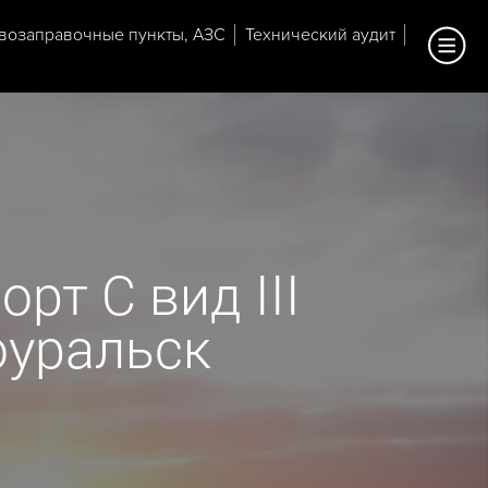
возаправочные пункты, АЗС
Технический аудит
рт С вид III
оуральск