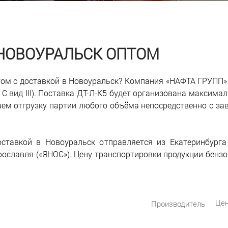
В НОВОУРАЛЬСК ОПТОМ
птом с доставкой в Новоуральск? Компания «НАФТА ГРУПП»
 С вид III). Поставка ДТ-Л-К5 будет организована максима
аем отгрузку партии любого объёма непосредственно с за
ставкой в Новоуральск отправляется из Екатеринбурга 
рославля («ЯНОС»). Цену транспортировки продукции бенз
Цен
Производитель