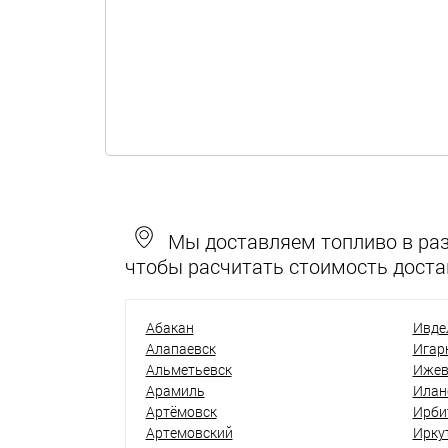
Мы доставляем топливо в разн
чтобы расчитать стоимость доста
Абакан
Ивде
Алапаевск
Игар
Альметьевск
Ижев
Арамиль
Илан
Артёмовск
Ирби
Артемовский
Ирку