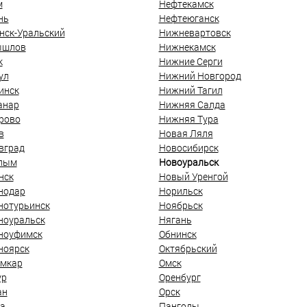
м
Нефтекамск
нь
Нефтеюганск
нск-Уральский
Нижневартовск
ышлов
Нижнекамск
к
Нижние Серги
ул
Нижний Новгород
инск
Нижний Тагил
анар
Нижняя Салда
рово
Нижняя Тура
в
Новая Ляля
вград
Новосибирск
лым
Новоуральск
нск
Новый Уренгой
нодар
Норильск
нотурьинск
Ноябрьск
ноуральск
Нягань
ноуфимск
Обнинск
ноярск
Октябрьский
мкар
Омск
ур
Оренбург
ан
Орск
а
Пангоды