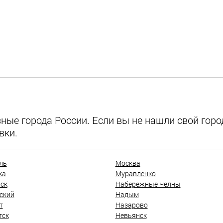
ые города России. Если вы не нашли свой город
вки.
ль
Москва
ка
Муравленко
ск
Набережные Челны
ский
Надым
т
Назарово
тск
Невьянск