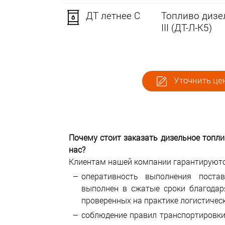
ДТ летнее C
Топливо дизел
III (ДТ-Л-К5)
Уточнить цен
Почему стоит заказать дизельное топл
нас?
Клиентам нашей компании гарантируютс
оперативность выполнения пост
выполнен в сжатые сроки благода
проверенных на практике логистичес
соблюдение правил транспортировки