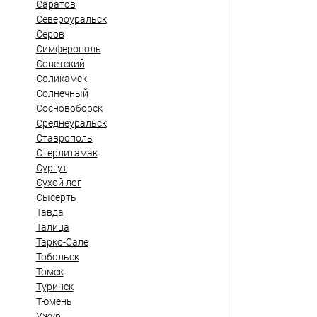
Саратов
Североуральск
Серов
Симферополь
Советский
Соликамск
Солнечный
Сосновоборск
Среднеуральск
Ставрополь
Стерлитамак
Сургут
Сухой лог
Сысерть
Тавда
Талица
Тарко-Сале
Тобольск
Томск
Туринск
Тюмень
Ужур