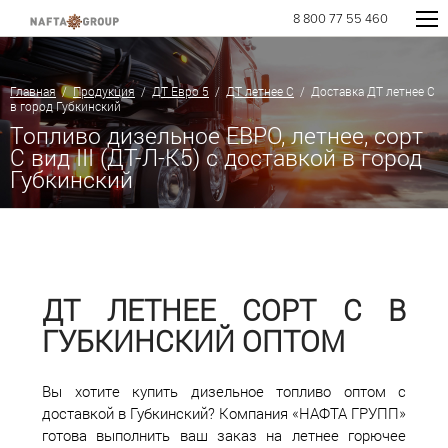
8 800 77 55 460
Главная
/
Продукция
/
ДТ Евро 5
/
ДТ летнее C
/ Доставка ДТ летнее C
в город Губкинский
Топливо дизельное ЕВРО, летнее, сорт
С вид III (ДТ-Л-К5) с доставкой в город
Губкинский
ДТ ЛЕТНЕЕ СОРТ С В
ГУБКИНСКИЙ ОПТОМ
Вы хотите купить дизельное топливо оптом с
доставкой в Губкинский? Компания «НАФТА ГРУПП»
готова выполнить ваш заказ на летнее горючее