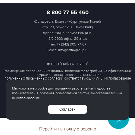
8-800-77-55-460
Юр.адрес: г. Екатеринбург, улица Ткачей,
стр. 23, офис 1210 (Clever Park)
Адрес: Улица Бориса Ельцина,
3/2 2903 офис; 29 этаж
Тел:
+7 (343) 305-77-07
Почта: info@nafta-group.ru
© ООО "НАФТА ГРУПП"
Размещение персональных данных, включая фотографии, на официальных
ресурсах осуществляется на основании
полученных письменных согласий соответствующих лиц. Использование
этих материалов третьими лицами
ограничено и допускается только с разрешения правообладателя.
Мы используем cookie для улучшения работы сайта и удобства
Политика обработки персональных данных
пользователей. Продолжая пользоваться сайтом, вы соглашаетесь на
Согласие на обработку персональных данных
их использование.
Все права защищены
Согласен
ЗАПРОСИТЬ
КП
Перейти на полную версию