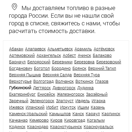
Мы доставляем топливо в разные
города России. Если вы не нашли свой
город в списке, свяжитесь с нами, чтобы
расчитать стоимость доставки.
Абакан
Алапаевск
Альметьевск
Арамиль
Артёмовск
Артемовский
Архангельск
Асбест
Ачинск
Балаково
Барнаул
Белоярский
Березники
Березовка
Березовский
Богданович
Боготол
Бородино
Брянск
Верхний Тагил
Верхняя Пышма
Верхняя Салда
Верхняя Тура
Верхотурье
Волгоград
Волчанск
Воткинск
Глазов
Губкинский
Дегтярск
Дивногорск
Дудинка
Екатеринбург
Енисейск
Железногорск
Заозёрный
Заречный
Зеленогорск
Златоуст
Ивдель
Игарка
Ижевск
Иланский
Ирбит
Иркутск
Ишим
Казань
Каменск-Уральский
Камышлов
Канск
Караул
Карпинск
Качканар
Кемерово
Киров
Кировград
Когалым
Кодинск
Краснодар
Краснотурьинск
Красноуральск