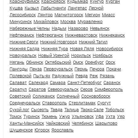
Красноуфимск
Красноярск
Кудымкар
Кунгур
Курган
Кушва
Кызыл
Лабытнанги
Лангепас
Лесной
Лесосибирск
Лянтор
Магнитогорск
Мегион
Миасс
Минусинск
Михайловск
Москва
Муравленко
Набережные Челны
Надым
Назарово
Невьянск
Нефтекамск
Нефтеюганск
Нижневартовск
Нижнекамск
Нижние Серги
Нижний Новгород
Нижний Тагил
Нижняя Салда
Нижняя Тура
Новая Ляля
Новосибирск
Новоуральск
Новый Уренгой
Норильск
Ноябрьск
Нягань
Обнинск
Октябрьский
Омск
Оренбург
Орск
Пангоды
Пенза
Первоуральск
Пермь
Печора
Покачи
Полевской
Пыть-ях
Радужный
Ревда
Реж
Рязань
Салават
Салехард
Самара
Санкт-Петербург
Саранск
Сарапул
Саратов
Североуральск
Серов
Симферополь
Советский
Соликамск
Солнечный
Сосновоборск
Среднеуральск
Ставрополь
Стерлитамак
Сургут
Сухой лог
Сысерть
Тавда
Талица
Тарко-Сале
Тобольск
Томск
Туринск
Тюмень
Ужур
Ульяновск
Уфа
Ухта
Уяр
Ханты-Мансийск
Чайковский
Челябинск
Шарыпово
Шушенское
Югорск
Ярославль