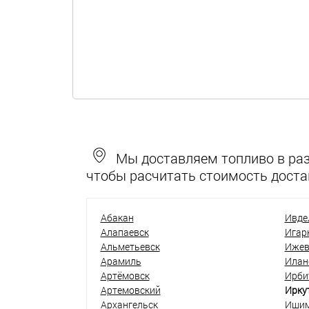
Мы доставляем топливо в разн
чтобы расчитать стоимость доста
Абакан
Ивде
Алапаевск
Игар
Альметьевск
Ижев
Арамиль
Илан
Артёмовск
Ирби
Артемовский
Ирку
Архангельск
Иши