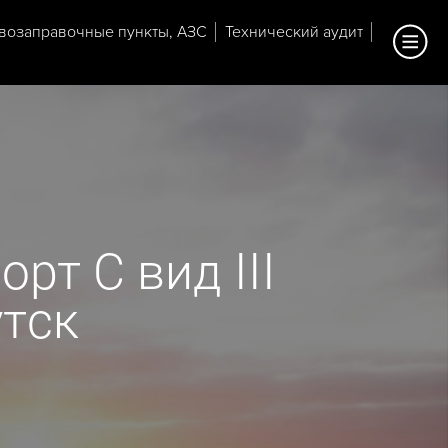
возаправочные пункты, АЗС
Технический аудит
рт С вид III
утск