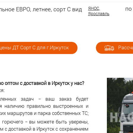
по
ьное ЕВРО, летнее, сорт С вид
ЯНОС,
Ярославль
ены ДТ Сорт С для г.Иркутск
Рассчи
во оптом с доставкой в
Иркутск у нас?
я:
авленных задач − ваш заказ будет
ря наличию правильно выстроенных и
ких маршрутов и парка собственных ТС;
 горючего − вы можете быть уверены,
м с доставкой в Иркутск с сохранением