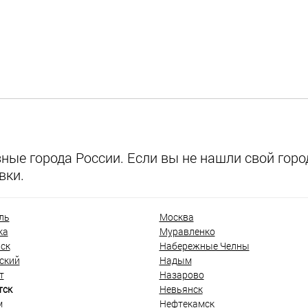
ые города России. Если вы не нашли свой город
вки.
ль
Москва
ка
Муравленко
ск
Набережные Челны
ский
Надым
т
Назарово
тск
Невьянск
м
Нефтекамск