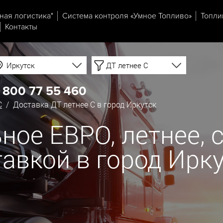
ная логистика"
Система контроля «Умное Топливо»
Топли
Контакты
Иркутск
ДТ летнее C
 800 77 55 460
C
/ Доставка ДТ летнее C в город Иркутск
ое ЕВРО, летнее, со
тавкой в город Ирк