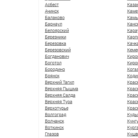
Асбест
Каза
Ачинск
Каме
Балаково
Кам
Барнаул
Канс
Белоярский
Кара
Березники
Карп
Березовка
Качк
Березовский
Кеме
Богданович
Киро
Боготол
Киро
Бородино
Кога
Брянск
Коди
Верхний Тагил
Крас
Верхняя Пышма
Крас
Верхняя Салда
Крас
Верхняя Тура
Крас
Верхотурье
Крас
Волгоград
Куды
Волчанск
Кунг
Воткинск
Кург
Глазов
Кушв