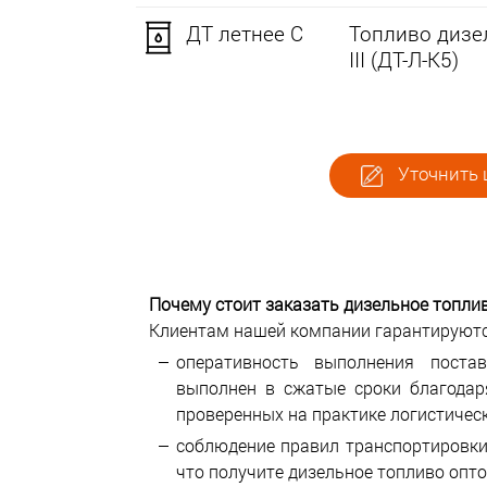
ДТ летнее C
Топливо дизел
III (ДТ-Л-К5)
Уточнить ц
Почему стоит заказать дизельное топли
Клиентам нашей компании гарантируютс
оперативность выполнения пост
выполнен в сжатые сроки благода
проверенных на практике логистичес
соблюдение правил транспортировки
что получите дизельное топливо опто