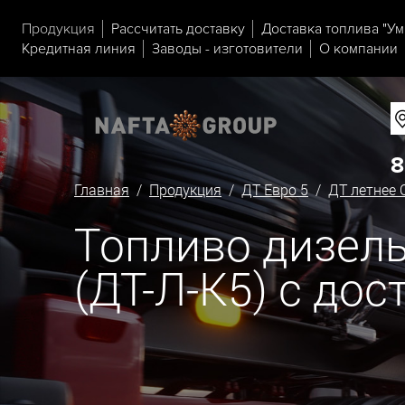
Продукция
Рассчитать доставку
Доставка топлива "Ум
Кредитная линия
Заводы - изготовители
О компании
8
Главная
/
Продукция
/
ДТ Евро 5
/
ДТ летнее 
Топливо дизельн
(ДТ-Л-К5) с дос