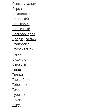
Североуральск
Серов
Симферополь
Советский
Соликамск
Солнечный
Сосновоборск
Среднеуральск
Ставрополь
Стерлитамак
Сургут
Сухой лог
Сысерть
Тавда
Талица
Тарко-Сале
Тобольск
Томск
Туринск
Тюмень
Ужур