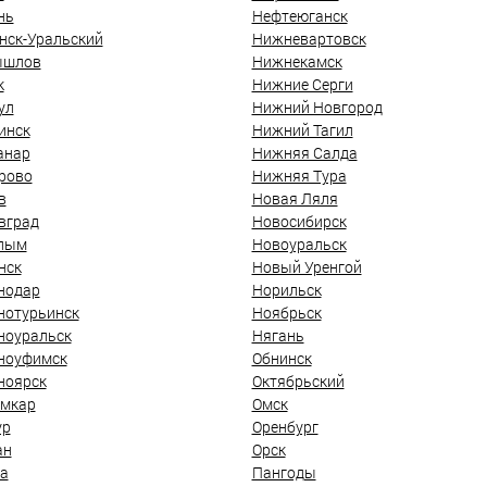
нь
Нефтеюганск
нск-Уральский
Нижневартовск
ышлов
Нижнекамск
к
Нижние Серги
ул
Нижний Новгород
инск
Нижний Тагил
анар
Нижняя Салда
рово
Нижняя Тура
в
Новая Ляля
вград
Новосибирск
лым
Новоуральск
нск
Новый Уренгой
нодар
Норильск
нотурьинск
Ноябрьск
ноуральск
Нягань
ноуфимск
Обнинск
ноярск
Октябрьский
мкар
Омск
ур
Оренбург
ан
Орск
а
Пангоды