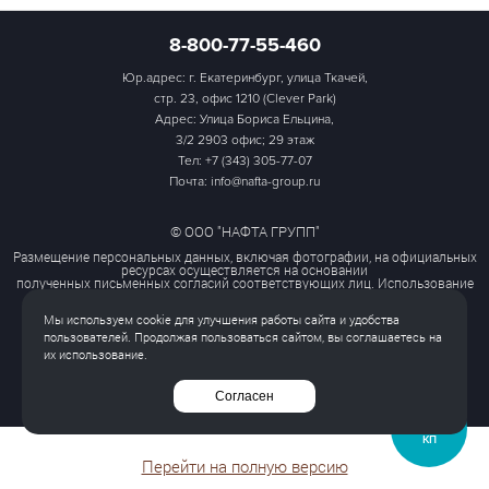
8-800-77-55-460
Юр.адрес: г. Екатеринбург, улица Ткачей,
стр. 23, офис 1210 (Clever Park)
Адрес: Улица Бориса Ельцина,
3/2 2903 офис; 29 этаж
Тел:
+7 (343) 305-77-07
Почта: info@nafta-group.ru
© ООО "НАФТА ГРУПП"
Размещение персональных данных, включая фотографии, на официальных
ресурсах осуществляется на основании
полученных письменных согласий соответствующих лиц. Использование
этих материалов третьими лицами
ограничено и допускается только с разрешения правообладателя.
Мы используем cookie для улучшения работы сайта и удобства
Политика обработки персональных данных
пользователей. Продолжая пользоваться сайтом, вы соглашаетесь на
Согласие на обработку персональных данных
их использование.
Все права защищены
Согласен
ЗАПРОСИТЬ
КП
Перейти на полную версию