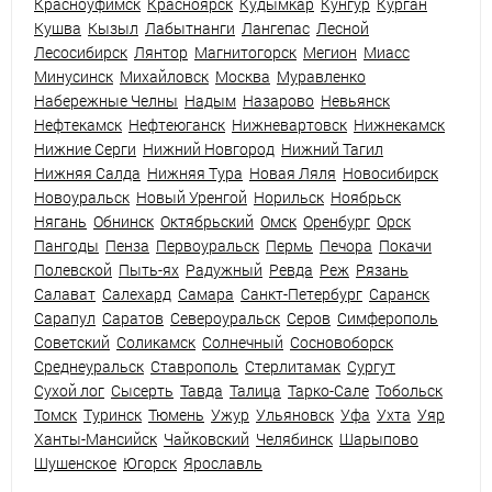
Красноуфимск
Красноярск
Кудымкар
Кунгур
Курган
Кушва
Кызыл
Лабытнанги
Лангепас
Лесной
Лесосибирск
Лянтор
Магнитогорск
Мегион
Миасс
Минусинск
Михайловск
Москва
Муравленко
Набережные Челны
Надым
Назарово
Невьянск
Нефтекамск
Нефтеюганск
Нижневартовск
Нижнекамск
Нижние Серги
Нижний Новгород
Нижний Тагил
Нижняя Салда
Нижняя Тура
Новая Ляля
Новосибирск
Новоуральск
Новый Уренгой
Норильск
Ноябрьск
Нягань
Обнинск
Октябрьский
Омск
Оренбург
Орск
Пангоды
Пенза
Первоуральск
Пермь
Печора
Покачи
Полевской
Пыть-ях
Радужный
Ревда
Реж
Рязань
Салават
Салехард
Самара
Санкт-Петербург
Саранск
Сарапул
Саратов
Североуральск
Серов
Симферополь
Советский
Соликамск
Солнечный
Сосновоборск
Среднеуральск
Ставрополь
Стерлитамак
Сургут
Сухой лог
Сысерть
Тавда
Талица
Тарко-Сале
Тобольск
Томск
Туринск
Тюмень
Ужур
Ульяновск
Уфа
Ухта
Уяр
Ханты-Мансийск
Чайковский
Челябинск
Шарыпово
Шушенское
Югорск
Ярославль