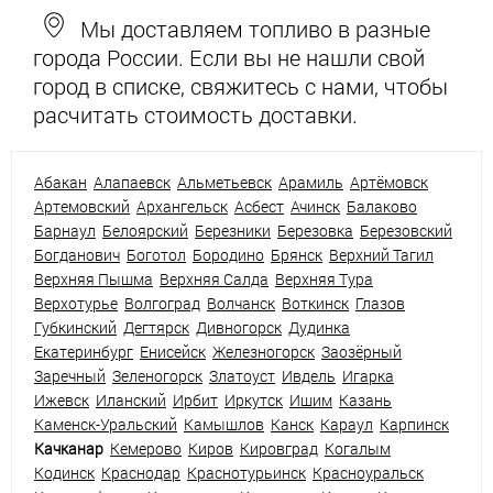
Мы доставляем топливо в разные
города России. Если вы не нашли свой
город в списке, свяжитесь с нами, чтобы
расчитать стоимость доставки.
Абакан
Алапаевск
Альметьевск
Арамиль
Артёмовск
Артемовский
Архангельск
Асбест
Ачинск
Балаково
Барнаул
Белоярский
Березники
Березовка
Березовский
Богданович
Боготол
Бородино
Брянск
Верхний Тагил
Верхняя Пышма
Верхняя Салда
Верхняя Тура
Верхотурье
Волгоград
Волчанск
Воткинск
Глазов
Губкинский
Дегтярск
Дивногорск
Дудинка
Екатеринбург
Енисейск
Железногорск
Заозёрный
Заречный
Зеленогорск
Златоуст
Ивдель
Игарка
Ижевск
Иланский
Ирбит
Иркутск
Ишим
Казань
Каменск-Уральский
Камышлов
Канск
Караул
Карпинск
Качканар
Кемерово
Киров
Кировград
Когалым
Кодинск
Краснодар
Краснотурьинск
Красноуральск