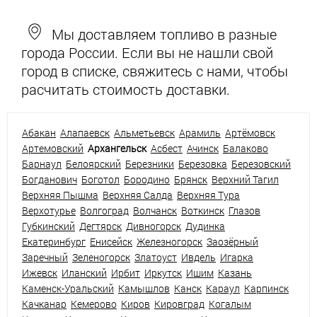
Мы доставляем топливо в разные
города России. Если вы не нашли свой
город в списке, свяжитесь с нами, чтобы
расчитать стоимость доставки.
Абакан
Алапаевск
Альметьевск
Арамиль
Артёмовск
Артемовский
Архангельск
Асбест
Ачинск
Балаково
Барнаул
Белоярский
Березники
Березовка
Березовский
Богданович
Боготол
Бородино
Брянск
Верхний Тагил
Верхняя Пышма
Верхняя Салда
Верхняя Тура
Верхотурье
Волгоград
Волчанск
Воткинск
Глазов
Губкинский
Дегтярск
Дивногорск
Дудинка
Екатеринбург
Енисейск
Железногорск
Заозёрный
Заречный
Зеленогорск
Златоуст
Ивдель
Игарка
Ижевск
Иланский
Ирбит
Иркутск
Ишим
Казань
Каменск-Уральский
Камышлов
Канск
Караул
Карпинск
Качканар
Кемерово
Киров
Кировград
Когалым