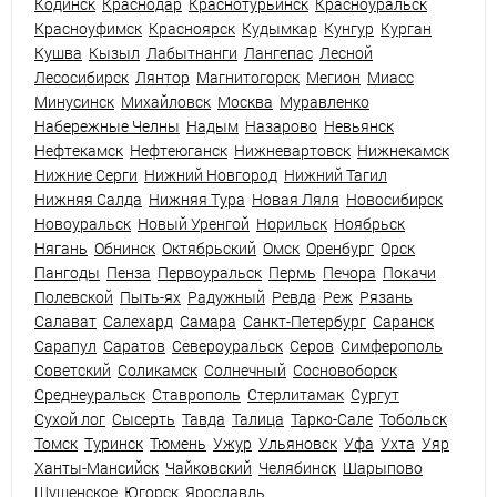
Кодинск
Краснодар
Краснотурьинск
Красноуральск
Красноуфимск
Красноярск
Кудымкар
Кунгур
Курган
Кушва
Кызыл
Лабытнанги
Лангепас
Лесной
Лесосибирск
Лянтор
Магнитогорск
Мегион
Миасс
Минусинск
Михайловск
Москва
Муравленко
Набережные Челны
Надым
Назарово
Невьянск
Нефтекамск
Нефтеюганск
Нижневартовск
Нижнекамск
Нижние Серги
Нижний Новгород
Нижний Тагил
Нижняя Салда
Нижняя Тура
Новая Ляля
Новосибирск
Новоуральск
Новый Уренгой
Норильск
Ноябрьск
Нягань
Обнинск
Октябрьский
Омск
Оренбург
Орск
Пангоды
Пенза
Первоуральск
Пермь
Печора
Покачи
Полевской
Пыть-ях
Радужный
Ревда
Реж
Рязань
Салават
Салехард
Самара
Санкт-Петербург
Саранск
Сарапул
Саратов
Североуральск
Серов
Симферополь
Советский
Соликамск
Солнечный
Сосновоборск
Среднеуральск
Ставрополь
Стерлитамак
Сургут
Сухой лог
Сысерть
Тавда
Талица
Тарко-Сале
Тобольск
Томск
Туринск
Тюмень
Ужур
Ульяновск
Уфа
Ухта
Уяр
Ханты-Мансийск
Чайковский
Челябинск
Шарыпово
Шушенское
Югорск
Ярославль