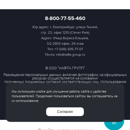
8-800-77-55-460
Юр.адрес: г. Екатеринбург, улица Ткачей,
стр. 23, офис 1210 (Clever Park)
Адрес: Улица Бориса Ельцина,
3/2 2903 офис; 29 этаж
Тел:
+7 (343) 305-77-07
Почта: info@nafta-group.ru
© ООО "НАФТА ГРУПП"
Размещение персональных данных, включая фотографии, на официальных
ресурсах осуществляется на основании
полученных письменных согласий соответствующих лиц. Использование
этих материалов третьими лицами
ограничено и допускается только с разрешения правообладателя.
Мы используем cookie для улучшения работы сайта и удобства
Политика обработки персональных данных
пользователей. Продолжая пользоваться сайтом, вы соглашаетесь на
Согласие на обработку персональных данных
их использование.
Все права защищены
Согласен
ЗАПРОСИТЬ
КП