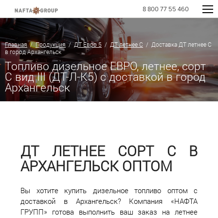
8 800 77 55 460
Главная
/
Продукция
/
ДТ Евро 5
/
ДТ летнее C
/ Доставка ДТ летнее C
в город Архангельск
Топливо дизельное ЕВРО, летнее, сорт
С вид III (ДТ-Л-К5) с доставкой в город
Архангельск
ДТ ЛЕТНЕЕ СОРТ С В
АРХАНГЕЛЬСК ОПТОМ
Вы хотите купить дизельное топливо оптом с
доставкой в Архангельск? Компания «НАФТА
ГРУПП» готова выполнить ваш заказ на летнее