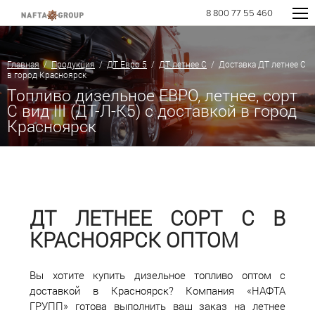
8 800 77 55 460
Главная
/
Продукция
/
ДТ Евро 5
/
ДТ летнее C
/ Доставка ДТ летнее C
в город Красноярск
Топливо дизельное ЕВРО, летнее, сорт
С вид III (ДТ-Л-К5) с доставкой в город
Красноярск
ДТ ЛЕТНЕЕ СОРТ С В
КРАСНОЯРСК ОПТОМ
Вы хотите купить дизельное топливо оптом с
доставкой в Красноярск? Компания «НАФТА
ГРУПП» готова выполнить ваш заказ на летнее