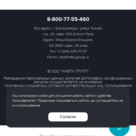
8-800-77-55-460
Юр.адрес: г. Екатеринбург, улица Ткачей,
стр. 23, офис 1210 (Clever Park)
Адрес: Улица Бориса Ельцина,
3/2 2903 офис; 29 этаж
Тел:
+7 (343) 305-77-07
Почта: info@nafta-group.ru
© ООО "НАФТА ГРУПП"
Размещение персональных данных, включая фотографии, на официальных
ресурсах осуществляется на основании
полученных письменных согласий соответствующих лиц. Использование
этих материалов третьими лицами
ограничено и допускается только с разрешения правообладателя.
Мы используем cookie для улучшения работы сайта и удобства
Политика обработки персональных данных
пользователей. Продолжая пользоваться сайтом, вы соглашаетесь на
Согласие на обработку персональных данных
их использование.
Все права защищены
Согласен
ЗАПРОСИТЬ
КП