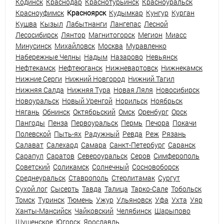
Кодинск
Краснодар
Краснотурьинск
Красноуральск
Красноуфимск
Красноярск
Кудымкар
Кунгур
Курган
Кушва
Кызыл
Лабытнанги
Лангепас
Лесной
Лесосибирск
Лянтор
Магнитогорск
Мегион
Миасс
Минусинск
Михайловск
Москва
Муравленко
Набережные Челны
Надым
Назарово
Невьянск
Нефтекамск
Нефтеюганск
Нижневартовск
Нижнекамск
Нижние Серги
Нижний Новгород
Нижний Тагил
Нижняя Салда
Нижняя Тура
Новая Ляля
Новосибирск
Новоуральск
Новый Уренгой
Норильск
Ноябрьск
Нягань
Обнинск
Октябрьский
Омск
Оренбург
Орск
Пангоды
Пенза
Первоуральск
Пермь
Печора
Покачи
Полевской
Пыть-ях
Радужный
Ревда
Реж
Рязань
Салават
Салехард
Самара
Санкт-Петербург
Саранск
Сарапул
Саратов
Североуральск
Серов
Симферополь
Советский
Соликамск
Солнечный
Сосновоборск
Среднеуральск
Ставрополь
Стерлитамак
Сургут
Сухой лог
Сысерть
Тавда
Талица
Тарко-Сале
Тобольск
Томск
Туринск
Тюмень
Ужур
Ульяновск
Уфа
Ухта
Уяр
Ханты-Мансийск
Чайковский
Челябинск
Шарыпово
Шушенское
Югорск
Ярославль