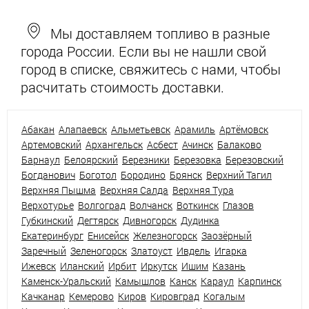
Мы доставляем топливо в разные
города России. Если вы не нашли свой
город в списке, свяжитесь с нами, чтобы
расчитать стоимость доставки.
Абакан
Алапаевск
Альметьевск
Арамиль
Артёмовск
Артемовский
Архангельск
Асбест
Ачинск
Балаково
Барнаул
Белоярский
Березники
Березовка
Березовский
Богданович
Боготол
Бородино
Брянск
Верхний Тагил
Верхняя Пышма
Верхняя Салда
Верхняя Тура
Верхотурье
Волгоград
Волчанск
Воткинск
Глазов
Губкинский
Дегтярск
Дивногорск
Дудинка
Екатеринбург
Енисейск
Железногорск
Заозёрный
Заречный
Зеленогорск
Златоуст
Ивдель
Игарка
Ижевск
Иланский
Ирбит
Иркутск
Ишим
Казань
Каменск-Уральский
Камышлов
Канск
Караул
Карпинск
Качканар
Кемерово
Киров
Кировград
Когалым