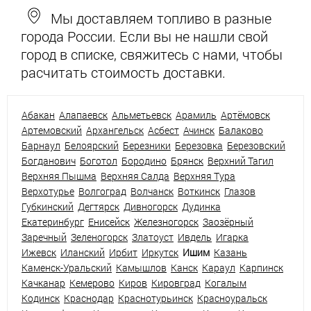
Мы доставляем топливо в разные
города России. Если вы не нашли свой
город в списке, свяжитесь с нами, чтобы
расчитать стоимость доставки.
Абакан
Алапаевск
Альметьевск
Арамиль
Артёмовск
Артемовский
Архангельск
Асбест
Ачинск
Балаково
Барнаул
Белоярский
Березники
Березовка
Березовский
Богданович
Боготол
Бородино
Брянск
Верхний Тагил
Верхняя Пышма
Верхняя Салда
Верхняя Тура
Верхотурье
Волгоград
Волчанск
Воткинск
Глазов
Губкинский
Дегтярск
Дивногорск
Дудинка
Екатеринбург
Енисейск
Железногорск
Заозёрный
Заречный
Зеленогорск
Златоуст
Ивдель
Игарка
Ижевск
Иланский
Ирбит
Иркутск
Ишим
Казань
Каменск-Уральский
Камышлов
Канск
Караул
Карпинск
Качканар
Кемерово
Киров
Кировград
Когалым
Кодинск
Краснодар
Краснотурьинск
Красноуральск