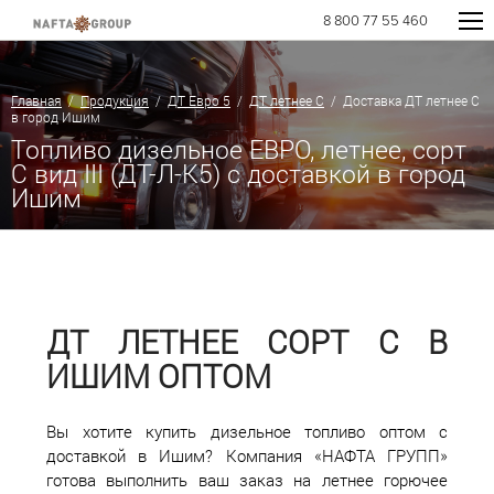
8 800 77 55 460
Главная
/
Продукция
/
ДТ Евро 5
/
ДТ летнее C
/ Доставка ДТ летнее C
в город Ишим
Топливо дизельное ЕВРО, летнее, сорт
С вид III (ДТ-Л-К5) с доставкой в город
Ишим
ДТ ЛЕТНЕЕ СОРТ С В
ИШИМ ОПТОМ
Вы хотите купить дизельное топливо оптом с
доставкой в Ишим? Компания «НАФТА ГРУПП»
готова выполнить ваш заказ на летнее горючее