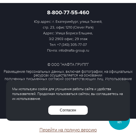
8-800-77-55-460
Юр.адрес: г. Екатеринбург, улица Ткачей,
стр. 23, офис 1210 (Clever Park)
Адрес: Улица Бориса Ельцина,
3/2 2903 офис; 29 этаж
Тел:
+7 (343) 305-77-07
Почта: info@nafta-group.ru
© ООО "НАФТА ГРУПП"
Размещение персональных данных, включая фотографии, на официальных
ресурсах осуществляется на основании
полученных письменных согласий соответствующих лиц. Использование
этих материалов третьими лицами
ограничено и допускается только с разрешения правообладателя.
Мы используем cookie для улучшения работы сайта и удобства
Политика обработки персональных данных
пользователей. Продолжая пользоваться сайтом, вы соглашаетесь на
Согласие на обработку персональных данных
их использование.
Все права защищены
Согласен
ЗАПРОСИТЬ
КП
Перейти на полную версию