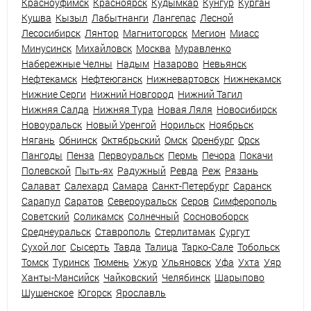
Красноуфимск
Красноярск
Кудымкар
Кунгур
Курган
Кушва
Кызыл
Лабытнанги
Лангепас
Лесной
Лесосибирск
Лянтор
Магнитогорск
Мегион
Миасс
Минусинск
Михайловск
Москва
Муравленко
Набережные Челны
Надым
Назарово
Невьянск
Нефтекамск
Нефтеюганск
Нижневартовск
Нижнекамск
Нижние Серги
Нижний Новгород
Нижний Тагил
Нижняя Салда
Нижняя Тура
Новая Ляля
Новосибирск
Новоуральск
Новый Уренгой
Норильск
Ноябрьск
Нягань
Обнинск
Октябрьский
Омск
Оренбург
Орск
Пангоды
Пенза
Первоуральск
Пермь
Печора
Покачи
Полевской
Пыть-ях
Радужный
Ревда
Реж
Рязань
Салават
Салехард
Самара
Санкт-Петербург
Саранск
Сарапул
Саратов
Североуральск
Серов
Симферополь
Советский
Соликамск
Солнечный
Сосновоборск
Среднеуральск
Ставрополь
Стерлитамак
Сургут
Сухой лог
Сысерть
Тавда
Талица
Тарко-Сале
Тобольск
Томск
Туринск
Тюмень
Ужур
Ульяновск
Уфа
Ухта
Уяр
Ханты-Мансийск
Чайковский
Челябинск
Шарыпово
Шушенское
Югорск
Ярославль