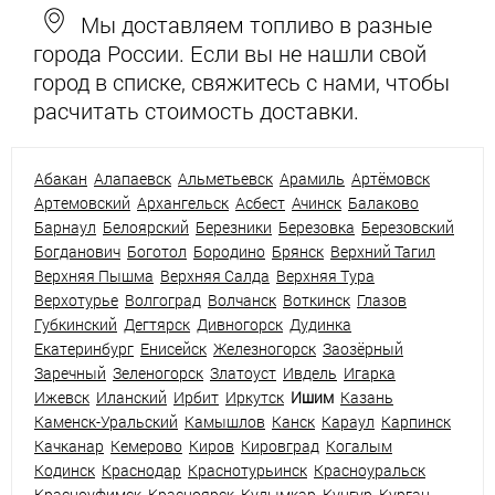
Мы доставляем топливо в разные
города России. Если вы не нашли свой
город в списке, свяжитесь с нами, чтобы
расчитать стоимость доставки.
Абакан
Алапаевск
Альметьевск
Арамиль
Артёмовск
Артемовский
Архангельск
Асбест
Ачинск
Балаково
Барнаул
Белоярский
Березники
Березовка
Березовский
Богданович
Боготол
Бородино
Брянск
Верхний Тагил
Верхняя Пышма
Верхняя Салда
Верхняя Тура
Верхотурье
Волгоград
Волчанск
Воткинск
Глазов
Губкинский
Дегтярск
Дивногорск
Дудинка
Екатеринбург
Енисейск
Железногорск
Заозёрный
Заречный
Зеленогорск
Златоуст
Ивдель
Игарка
Ижевск
Иланский
Ирбит
Иркутск
Ишим
Казань
Каменск-Уральский
Камышлов
Канск
Караул
Карпинск
Качканар
Кемерово
Киров
Кировград
Когалым
Кодинск
Краснодар
Краснотурьинск
Красноуральск
Красноуфимск
Красноярск
Кудымкар
Кунгур
Курган