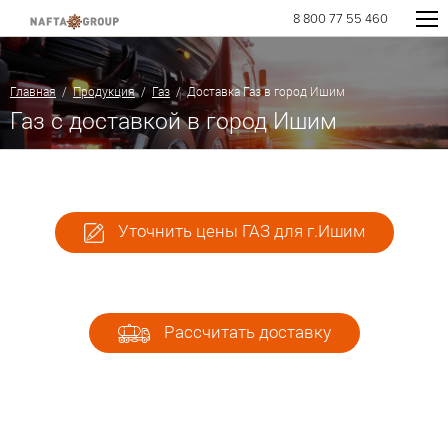
8 800 77 55 460
Главная
/
Продукция
/
Газ
/ Доставка Газ в город Ишим
Газ с доставкой в город Ишим
Уточнить цены ГАЗ для г.Ишим
Рассчитать доставку