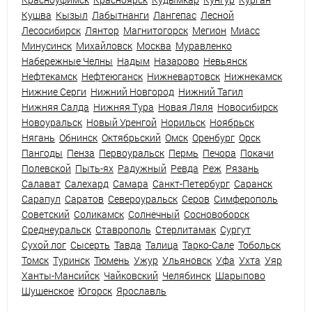
Кушва
Кызыл
Лабытнанги
Лангепас
Лесной
Лесосибирск
Лянтор
Магнитогорск
Мегион
Миасс
Минусинск
Михайловск
Москва
Муравленко
Набережные Челны
Надым
Назарово
Невьянск
Нефтекамск
Нефтеюганск
Нижневартовск
Нижнекамск
Нижние Серги
Нижний Новгород
Нижний Тагил
Нижняя Салда
Нижняя Тура
Новая Ляля
Новосибирск
Новоуральск
Новый Уренгой
Норильск
Ноябрьск
Нягань
Обнинск
Октябрьский
Омск
Оренбург
Орск
Пангоды
Пенза
Первоуральск
Пермь
Печора
Покачи
Полевской
Пыть-ях
Радужный
Ревда
Реж
Рязань
Салават
Салехард
Самара
Санкт-Петербург
Саранск
Сарапул
Саратов
Североуральск
Серов
Симферополь
Советский
Соликамск
Солнечный
Сосновоборск
Среднеуральск
Ставрополь
Стерлитамак
Сургут
Сухой лог
Сысерть
Тавда
Талица
Тарко-Сале
Тобольск
Томск
Туринск
Тюмень
Ужур
Ульяновск
Уфа
Ухта
Уяр
Ханты-Мансийск
Чайковский
Челябинск
Шарыпово
Шушенское
Югорск
Ярославль