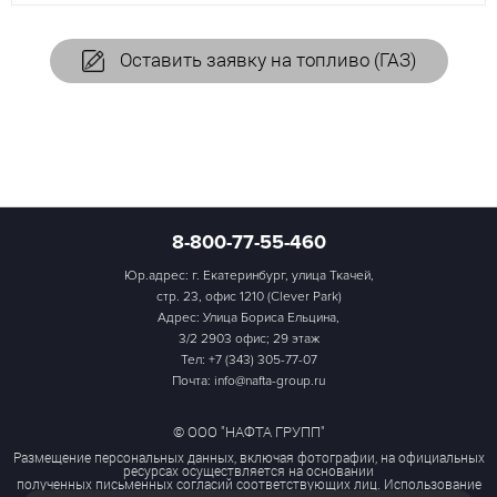
Оставить заявку на топливо (ГАЗ)
8-800-77-55-460
Юр.адрес: г. Екатеринбург, улица Ткачей,
стр. 23, офис 1210 (Clever Park)
Адрес: Улица Бориса Ельцина,
3/2 2903 офис; 29 этаж
Тел:
+7 (343) 305-77-07
Почта: info@nafta-group.ru
© ООО "НАФТА ГРУПП"
Размещение персональных данных, включая фотографии, на официальных
ресурсах осуществляется на основании
полученных письменных согласий соответствующих лиц. Использование