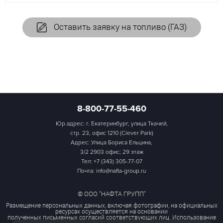
Оставить заявку на топливо (ГАЗ)
8-800-77-55-460
Юр.адрес: г. Екатеринбург, улица Ткачей,
стр. 23, офис 1210 (Clever Park)
Адрес: Улица Бориса Ельцина,
3/2 2903 офис; 29 этаж
Тел:
+7 (343) 305-77-07
Почта: info@nafta-group.ru
© ООО "НАФТА ГРУПП"
Размещение персональных данных, включая фотографии, на официальных
ресурсах осуществляется на основании
полученных письменных согласий соответствующих лиц. Использование