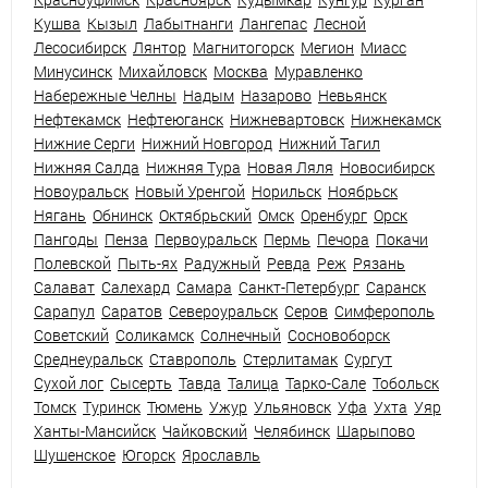
Кушва
Кызыл
Лабытнанги
Лангепас
Лесной
Лесосибирск
Лянтор
Магнитогорск
Мегион
Миасс
Минусинск
Михайловск
Москва
Муравленко
Набережные Челны
Надым
Назарово
Невьянск
Нефтекамск
Нефтеюганск
Нижневартовск
Нижнекамск
Нижние Серги
Нижний Новгород
Нижний Тагил
Нижняя Салда
Нижняя Тура
Новая Ляля
Новосибирск
Новоуральск
Новый Уренгой
Норильск
Ноябрьск
Нягань
Обнинск
Октябрьский
Омск
Оренбург
Орск
Пангоды
Пенза
Первоуральск
Пермь
Печора
Покачи
Полевской
Пыть-ях
Радужный
Ревда
Реж
Рязань
Салават
Салехард
Самара
Санкт-Петербург
Саранск
Сарапул
Саратов
Североуральск
Серов
Симферополь
Советский
Соликамск
Солнечный
Сосновоборск
Среднеуральск
Ставрополь
Стерлитамак
Сургут
Сухой лог
Сысерть
Тавда
Талица
Тарко-Сале
Тобольск
Томск
Туринск
Тюмень
Ужур
Ульяновск
Уфа
Ухта
Уяр
Ханты-Мансийск
Чайковский
Челябинск
Шарыпово
Шушенское
Югорск
Ярославль