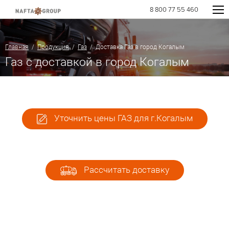
8 800 77 55 460
Главная
/
Продукция
/
Газ
/ Доставка Газ в город Когалым
Газ с доставкой в город Когалым
Уточнить цены ГАЗ для г.Когалым
Рассчитать доставку