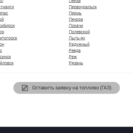
ыл
Пенза
тнанги
Первоуральск
епас
Пермь
ой
Печора
сибирск
Покачи
ор
Полевской
итогорск
Пыть-ях
он
Радужный
с
Ревда
синск
Реж
йловск
Рязань
Оставить заявку на топливо (ГАЗ)