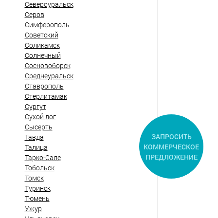
Североуральск
Серов
Симферополь
Советский
Соликамск
Солнечный
Сосновоборск
Среднеуральск
Ставрополь
Стерлитамак
Сургут
Сухой лог
Сысерть
ЗАПРОСИТЬ
Тавда
КОММЕРЧЕСКОЕ
Талица
ПРЕДЛОЖЕНИЕ
Тарко-Сале
Тобольск
Томск
Туринск
Тюмень
Ужур