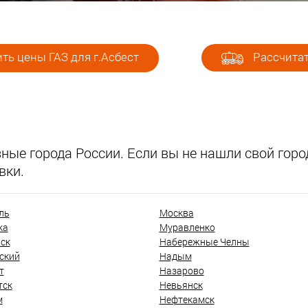
ть цены ГАЗ для г.Асбест
Рассчитат
ые города России. Если вы не нашли свой город
вки.
ль
Москва
ка
Муравленко
ск
Набережные Челны
ский
Надым
т
Назарово
тск
Невьянск
м
Нефтекамск