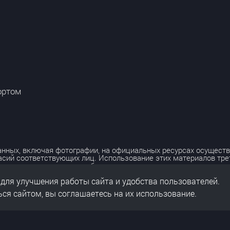
ортом
нных, включая фотографии, на официальных ресурсах осуществ
асий соответствующих лиц. Использование этих материалов тр
лько с разрешения правообладателя.
 для улучшения работы сайта и удобства пользователей.
льных данных
нальных данных
ся сайтом, вы соглашаетесь на их использование.