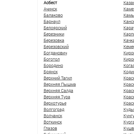
Асбест
Каза
Ачинск
Каме
Балаково
Кам
Барнаул
Канс
Белоярский
Кара
Березники
Карп
Березовка
Качк
Березовский
Кеме
Богданович
Киро
Боготол
Киро
Бородино
Кога
Брянск
Коди
Верхний Тагил
Крас
Верхняя Пышма
Крас
Верхняя Салда
Крас
Верхняя Тура
Крас
Верхотурье
Крас
Волгоград
Куды
Волчанск
Кунг
Воткинск
Кург
Глазов
Кушв