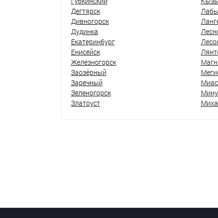
Губкинский
Кыз
Дегтярск
Лабы
Дивногорск
Ланг
Дудинка
Лесн
Екатеринбург
Лесо
Енисейск
Лянт
Железногорск
Магн
Заозёрный
Меги
Заречный
Миас
Зеленогорск
Мину
Златоуст
Миха