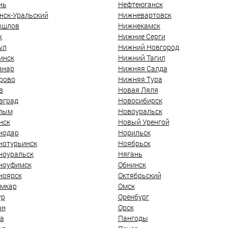
нь
Нефтеюганск
нск-Уральский
Нижневартовск
ышлов
Нижнекамск
к
Нижние Серги
ул
Нижний Новгород
инск
Нижний Тагил
анар
Нижняя Салда
рово
Нижняя Тура
в
Новая Ляля
вград
Новосибирск
лым
Новоуральск
нск
Новый Уренгой
нодар
Норильск
нотурьинск
Ноябрьск
ноуральск
Нягань
ноуфимск
Обнинск
ноярск
Октябрьский
мкар
Омск
ур
Оренбург
ан
Орск
а
Пангоды