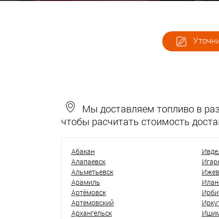
Уточни
Мы доставляем топливо в разн
чтобы расчитать стоимость доста
Абакан
Ивде
Алапаевск
Игар
Альметьевск
Ижев
Арамиль
Илан
Артёмовск
Ирби
Артемовский
Ирку
Архангельск
Иши