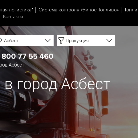
ная логистика"
Система контроля «Умное Топливо»
Топли
Контакты
Асбест
Продукция
 800 77 55 460
род Асбест
 в город Асбест