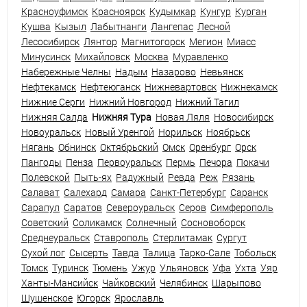
Красноуфимск
Красноярск
Кудымкар
Кунгур
Курган
Кушва
Кызыл
Лабытнанги
Лангепас
Лесной
Лесосибирск
Лянтор
Магнитогорск
Мегион
Миасс
Минусинск
Михайловск
Москва
Муравленко
Набережные Челны
Надым
Назарово
Невьянск
Нефтекамск
Нефтеюганск
Нижневартовск
Нижнекамск
Нижние Серги
Нижний Новгород
Нижний Тагил
Нижняя Салда
Нижняя Тура
Новая Ляля
Новосибирск
Новоуральск
Новый Уренгой
Норильск
Ноябрьск
Нягань
Обнинск
Октябрьский
Омск
Оренбург
Орск
Пангоды
Пенза
Первоуральск
Пермь
Печора
Покачи
Полевской
Пыть-ях
Радужный
Ревда
Реж
Рязань
Салават
Салехард
Самара
Санкт-Петербург
Саранск
Сарапул
Саратов
Североуральск
Серов
Симферополь
Советский
Соликамск
Солнечный
Сосновоборск
Среднеуральск
Ставрополь
Стерлитамак
Сургут
Сухой лог
Сысерть
Тавда
Талица
Тарко-Сале
Тобольск
Томск
Туринск
Тюмень
Ужур
Ульяновск
Уфа
Ухта
Уяр
Ханты-Мансийск
Чайковский
Челябинск
Шарыпово
Шушенское
Югорск
Ярославль