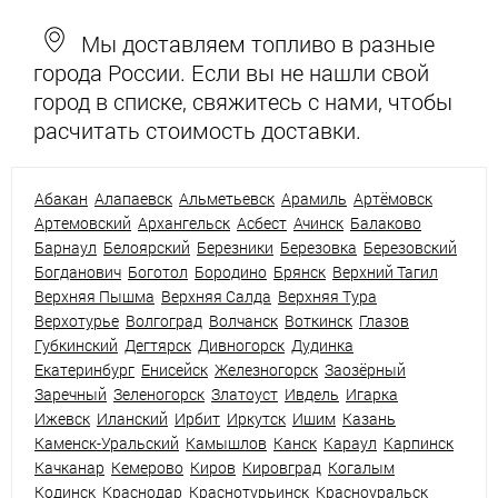
Мы доставляем топливо в разные
города России. Если вы не нашли свой
город в списке, свяжитесь с нами, чтобы
расчитать стоимость доставки.
Абакан
Алапаевск
Альметьевск
Арамиль
Артёмовск
Артемовский
Архангельск
Асбест
Ачинск
Балаково
Барнаул
Белоярский
Березники
Березовка
Березовский
Богданович
Боготол
Бородино
Брянск
Верхний Тагил
Верхняя Пышма
Верхняя Салда
Верхняя Тура
Верхотурье
Волгоград
Волчанск
Воткинск
Глазов
Губкинский
Дегтярск
Дивногорск
Дудинка
Екатеринбург
Енисейск
Железногорск
Заозёрный
Заречный
Зеленогорск
Златоуст
Ивдель
Игарка
Ижевск
Иланский
Ирбит
Иркутск
Ишим
Казань
Каменск-Уральский
Камышлов
Канск
Караул
Карпинск
Качканар
Кемерово
Киров
Кировград
Когалым
Кодинск
Краснодар
Краснотурьинск
Красноуральск