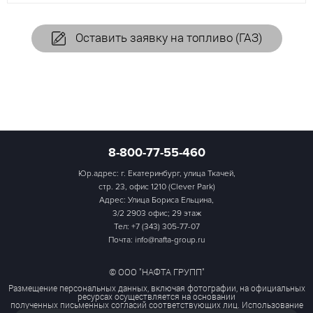
Оставить заявку на топливо (ГАЗ)
8-800-77-55-460
Юр.адрес: г. Екатеринбург, улица Ткачей,
стр. 23, офис 1210 (Clever Park)
Адрес: Улица Бориса Ельцина,
3/2 2903 офис; 29 этаж
Тел:
+7 (343) 305-77-07
Почта: info@nafta-group.ru
© ООО "НАФТА ГРУПП"
Размещение персональных данных, включая фотографии, на официальных
ресурсах осуществляется на основании
полученных письменных согласий соответствующих лиц. Использование