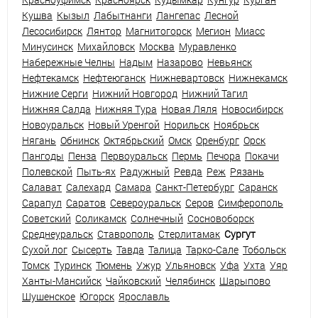
Кушва
Кызыл
Лабытнанги
Лангепас
Лесной
Лесосибирск
Лянтор
Магнитогорск
Мегион
Миасс
Минусинск
Михайловск
Москва
Муравленко
Набережные Челны
Надым
Назарово
Невьянск
Нефтекамск
Нефтеюганск
Нижневартовск
Нижнекамск
Нижние Серги
Нижний Новгород
Нижний Тагил
Нижняя Салда
Нижняя Тура
Новая Ляля
Новосибирск
Новоуральск
Новый Уренгой
Норильск
Ноябрьск
Нягань
Обнинск
Октябрьский
Омск
Оренбург
Орск
Пангоды
Пенза
Первоуральск
Пермь
Печора
Покачи
Полевской
Пыть-ях
Радужный
Ревда
Реж
Рязань
Салават
Салехард
Самара
Санкт-Петербург
Саранск
Сарапул
Саратов
Североуральск
Серов
Симферополь
Советский
Соликамск
Солнечный
Сосновоборск
Среднеуральск
Ставрополь
Стерлитамак
Сургут
Сухой лог
Сысерть
Тавда
Талица
Тарко-Сале
Тобольск
Томск
Туринск
Тюмень
Ужур
Ульяновск
Уфа
Ухта
Уяр
Ханты-Мансийск
Чайковский
Челябинск
Шарыпово
Шушенское
Югорск
Ярославль