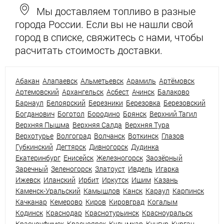
Мы доставляем топливо в разные
города России. Если вы не нашли свой
город в списке, свяжитесь с нами, чтобы
расчитать стоимость доставки.
Абакан
Алапаевск
Альметьевск
Арамиль
Артёмовск
Артемовский
Архангельск
Асбест
Ачинск
Балаково
Барнаул
Белоярский
Березники
Березовка
Березовский
Богданович
Боготол
Бородино
Брянск
Верхний Тагил
Верхняя Пышма
Верхняя Салда
Верхняя Тура
Верхотурье
Волгоград
Волчанск
Воткинск
Глазов
Губкинский
Дегтярск
Дивногорск
Дудинка
Екатеринбург
Енисейск
Железногорск
Заозёрный
Заречный
Зеленогорск
Златоуст
Ивдель
Игарка
Ижевск
Иланский
Ирбит
Иркутск
Ишим
Казань
Каменск-Уральский
Камышлов
Канск
Караул
Карпинск
Качканар
Кемерово
Киров
Кировград
Когалым
Кодинск
Краснодар
Краснотурьинск
Красноуральск
Красноуфимск
Красноярск
Кудымкар
Кунгур
Курган