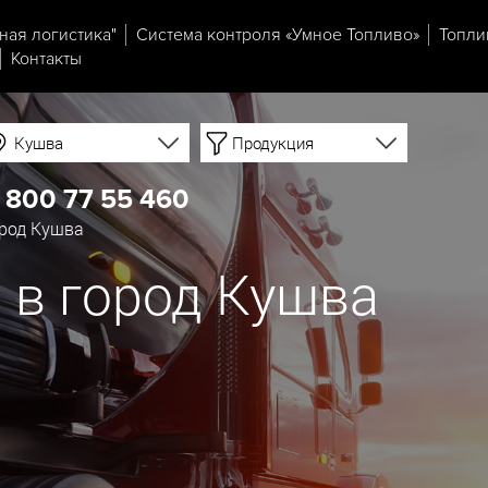
ная логистика"
Система контроля «Умное Топливо»
Топли
Контакты
Кушва
Продукция
 800 77 55 460
ород Кушва
й в город Кушва