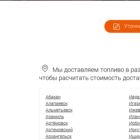
Уточни
Мы доставляем топливо в разн
чтобы расчитать стоимость доста
Абакан
Ивде
Алапаевск
Игар
Альметьевск
Ижев
Арамиль
Илан
Артёмовск
Ирби
Артемовский
Ирку
Архангельск
Иши