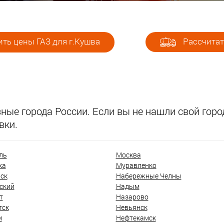
ть цены ГАЗ для г.Кушва
Рассчитат
ые города России. Если вы не нашли свой город
вки.
ль
Москва
ка
Муравленко
ск
Набережные Челны
ский
Надым
т
Назарово
тск
Невьянск
м
Нефтекамск