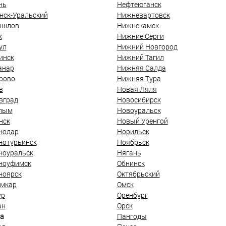
нь
Нефтеюганск
нск-Уральский
Нижневартовск
ышлов
Нижнекамск
к
Нижние Серги
ул
Нижний Новгород
инск
Нижний Тагил
анар
Нижняя Салда
рово
Нижняя Тура
в
Новая Ляля
вград
Новосибирск
лым
Новоуральск
нск
Новый Уренгой
нодар
Норильск
нотурьинск
Ноябрьск
ноуральск
Нягань
ноуфимск
Обнинск
ноярск
Октябрьский
мкар
Омск
ур
Оренбург
ан
Орск
а
Пангоды