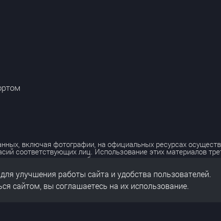
ортом
нных, включая фотографии, на официальных ресурсах осуществ
асий соответствующих лиц. Использование этих материалов тр
лько с разрешения правообладателя.
 для улучшения работы сайта и удобства пользователей.
льных данных
нальных данных
ся сайтом, вы соглашаетесь на их использование.