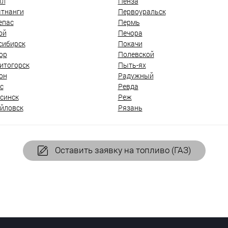
ыл
Пенза
тнанги
Первоуральск
епас
Пермь
ой
Печора
сибирск
Покачи
ор
Полевской
итогорск
Пыть-ях
он
Радужный
с
Ревда
синск
Реж
йловск
Рязань
Оставить заявку на топливо (ГАЗ)