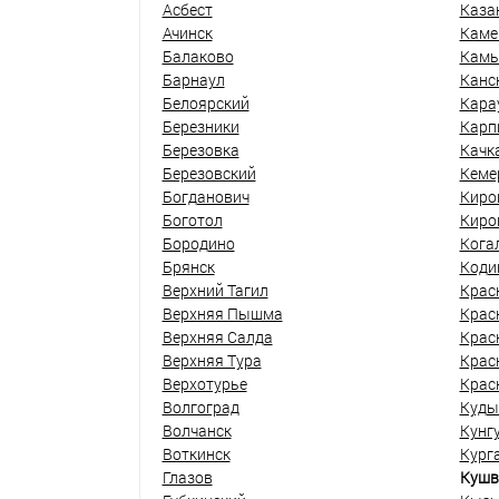
Асбест
Каза
Ачинск
Каме
Балаково
Кам
Барнаул
Канс
Белоярский
Кара
Березники
Карп
Березовка
Качк
Березовский
Кеме
Богданович
Киро
Боготол
Киро
Бородино
Кога
Брянск
Коди
Верхний Тагил
Крас
Верхняя Пышма
Крас
Верхняя Салда
Крас
Верхняя Тура
Крас
Верхотурье
Крас
Волгоград
Куды
Волчанск
Кунг
Воткинск
Кург
Глазов
Кушв