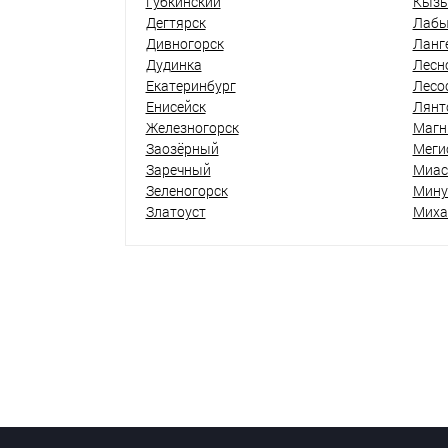
Губкинский
Кыз
Дегтярск
Лабы
Дивногорск
Ланг
Дудинка
Лесн
Екатеринбург
Лесо
Енисейск
Лянт
Железногорск
Магн
Заозёрный
Меги
Заречный
Миас
Зеленогорск
Мину
Златоуст
Миха