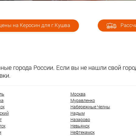
цены на Керосин для г.Кушва
Рассчи
ые города России. Если вы не нашли свой город
вки.
ль
Москва
ка
Муравленко
ск
Набережные Челны
ский
Надым
т
Назарово
тск
Невьянск
м
Нефтекамск