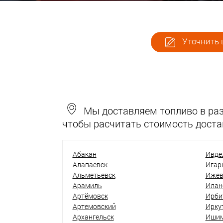
Уточнить 
Мы доставляем топливо в разн
чтобы расчитать стоимость доста
Абакан
Ивде
Алапаевск
Игар
Альметьевск
Ижев
Арамиль
Илан
Артёмовск
Ирби
Артемовский
Ирку
Архангельск
Иши