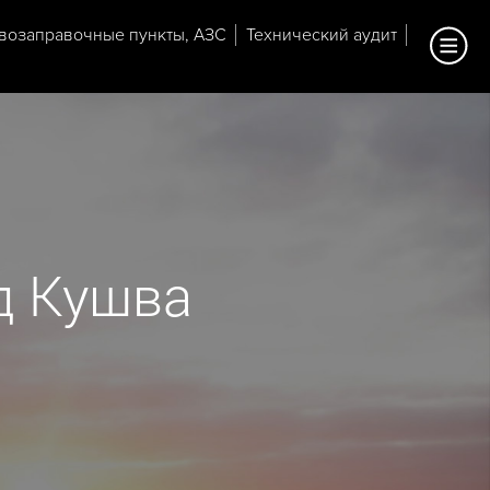
возаправочные пункты, АЗС
Технический аудит
д Кушва