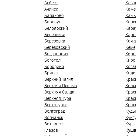
Асбест
Каза
Ачинск
Каме
Балаково
Кам
Барнаул
Канс
Белоярский
Кара
Березники
Карп
Березовка
Качк
Березовский
Кеме
Богданович
Киро
Боготол
Киро
Бородино
Кога
Брянск
Коди
Верхний Тагил
Крас
Верхняя Пышма
Крас
Верхняя Салда
Крас
Верхняя Тура
Крас
Верхотурье
Крас
Волгоград
Куды
Волчанск
Кунг
Воткинск
Кург
Глазов
Кушв