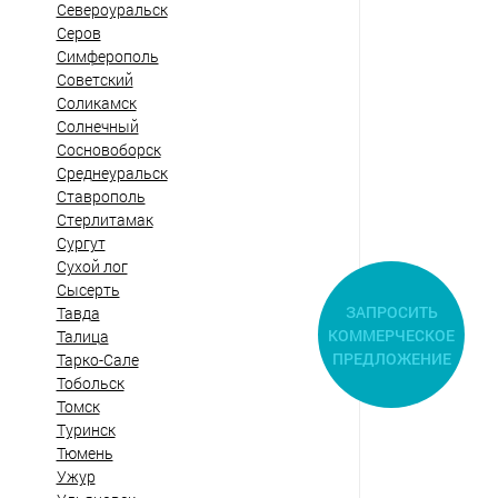
Североуральск
Серов
Симферополь
Советский
Соликамск
Солнечный
Сосновоборск
Среднеуральск
Ставрополь
Стерлитамак
Сургут
Сухой лог
Сысерть
ЗАПРОСИТЬ
Тавда
КОММЕРЧЕСКОЕ
Талица
ПРЕДЛОЖЕНИЕ
Тарко-Сале
Тобольск
Томск
Туринск
Тюмень
Ужур