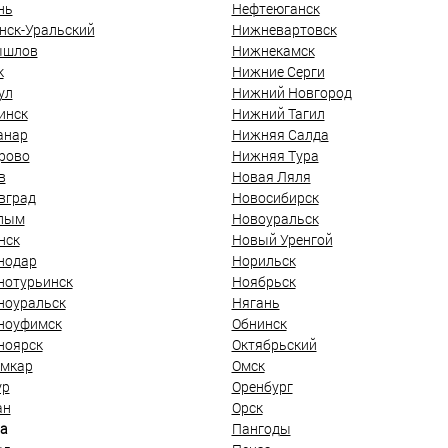
нь
Нефтеюганск
нск-Уральский
Нижневартовск
ышлов
Нижнекамск
к
Нижние Серги
ул
Нижний Новгород
инск
Нижний Тагил
анар
Нижняя Салда
рово
Нижняя Тура
в
Новая Ляля
вград
Новосибирск
лым
Новоуральск
нск
Новый Уренгой
нодар
Норильск
нотурьинск
Ноябрьск
ноуральск
Нягань
ноуфимск
Обнинск
ноярск
Октябрьский
мкар
Омск
ур
Оренбург
ан
Орск
а
Пангоды