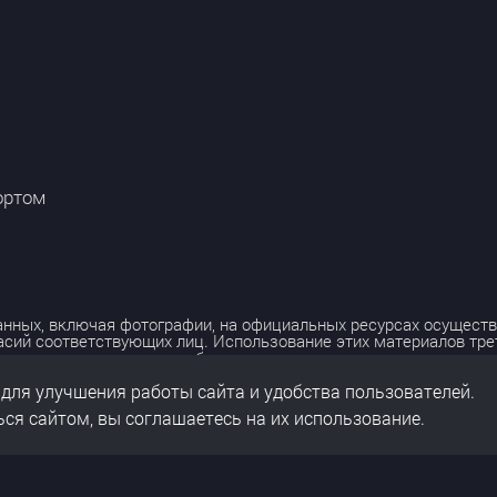
ортом
нных, включая фотографии, на официальных ресурсах осуществ
асий соответствующих лиц. Использование этих материалов тр
лько с разрешения правообладателя.
 для улучшения работы сайта и удобства пользователей.
льных данных
нальных данных
ся сайтом, вы соглашаетесь на их использование.