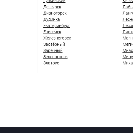
Губкинский
Кыз
Дегтярск
Лабы
Дивногорск
Ланг
Дудинка
Лесн
Екатеринбург
Лесо
Енисейск
Лянт
Железногорск
Магн
Заозёрный
Меги
Заречный
Миас
Зеленогорск
Мину
Златоуст
Миха