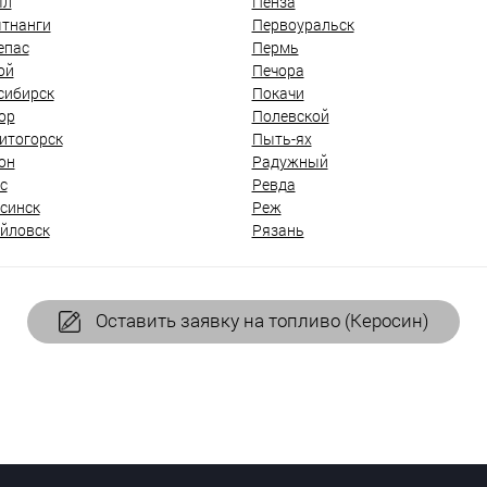
ыл
Пенза
тнанги
Первоуральск
епас
Пермь
ой
Печора
сибирск
Покачи
ор
Полевской
итогорск
Пыть-ях
он
Радужный
с
Ревда
синск
Реж
йловск
Рязань
Оставить заявку на топливо (Керосин)