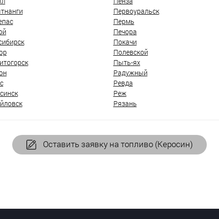
ыл
Пенза
тнанги
Первоуральск
епас
Пермь
ой
Печора
сибирск
Покачи
ор
Полевской
итогорск
Пыть-ях
он
Радужный
с
Ревда
синск
Реж
йловск
Рязань
Оставить заявку на топливо (Керосин)