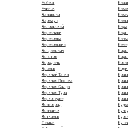
Асбест
Каза
Ачинск
Каме
Балаково
Кам
Барнаул
Канс
Белоярский
Кара
Березники
Карп
Березовка
Качк
Березовский
Кеме
Богданович
Киро
Боготол
Киро
Бородино
Кога
Брянск
Коди
Верхний Тагил
Крас
Верхняя Пышма
Крас
Верхняя Салда
Крас
Верхняя Тура
Крас
Верхотурье
Крас
Волгоград
Куды
Волчанск
Кунг
Воткинск
Кург
Глазов
Кушв