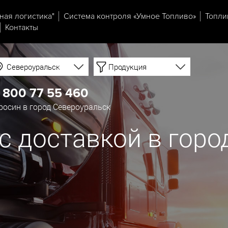
ная логистика"
Система контроля «Умное Топливо»
Топли
Контакты
Североуральск
Продукция
 800 77 55 460
осин в город Североуральск
с доставкой в горо