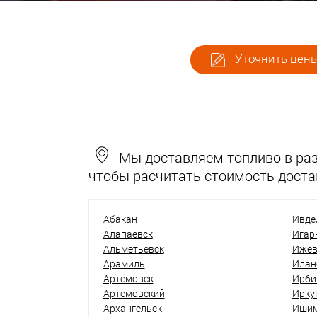
Уточнить цены
Мы доставляем топливо в разн
чтобы расчитать стоимость доста
Абакан
Ивде
Алапаевск
Игар
Альметьевск
Ижев
Арамиль
Илан
Артёмовск
Ирби
Артемовский
Ирку
Архангельск
Иши