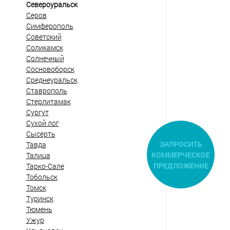
Североуральск
Серов
Симферополь
Советский
Соликамск
Солнечный
Сосновоборск
Среднеуральск
Ставрополь
Стерлитамак
Сургут
Сухой лог
Сысерть
ЗАПРОСИТЬ
Тавда
КОММЕРЧЕСКОЕ
Талица
ПРЕДЛОЖЕНИЕ
Тарко-Сале
Тобольск
Томск
Туринск
Тюмень
Ужур