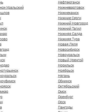
нь
Нефтеюганск
нск-Уральский
Нижневартовск
ышлов
Нижнекамск
к
Нижние Серги
ул
Нижний Новгород
инск
Нижний Тагил
анар
Нижняя Салда
рово
Нижняя Тура
в
Новая Ляля
вград
Новосибирск
лым
Новоуральск
нск
Новый Уренгой
нодар
Норильск
нотурьинск
Ноябрьск
ноуральск
Нягань
ноуфимск
Обнинск
ноярск
Октябрьский
мкар
Омск
ур
Оренбург
ан
Орск
а
Пангоды