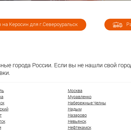
 на Керосин для г.Североуральск
Ра
ые города России. Если вы не нашли свой город
вки.
ль
Москва
ка
Муравленко
ск
Набережные Челны
ский
Надым
т
Назарово
тск
Невьянск
м
Нефтекамск