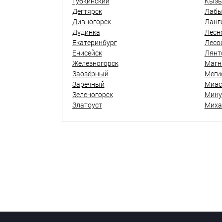
Губкинский
Кыз
Дегтярск
Лабы
Дивногорск
Ланг
Дудинка
Лесн
Екатеринбург
Лесо
Енисейск
Лянт
Железногорск
Магн
Заозёрный
Меги
Заречный
Миас
Зеленогорск
Мину
Златоуст
Миха