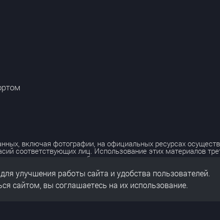
ортом
нных, включая фотографии, на официальных ресурсах осуществ
асий соответствующих лиц. Использование этих материалов тр
лько с разрешения правообладателя.
 для улучшения работы сайта и удобства пользователей.
льных данных
нальных данных
ся сайтом, вы соглашаетесь на их использование.