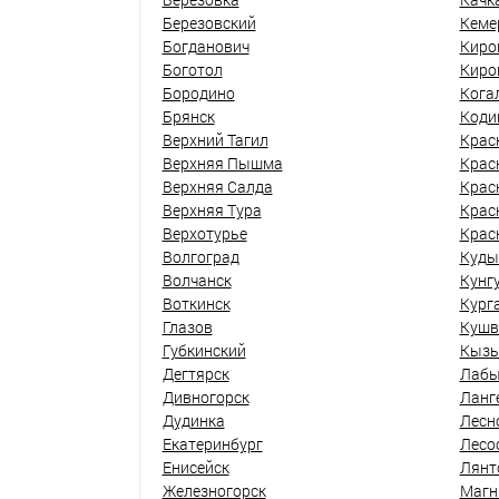
Березовский
Кеме
Богданович
Киро
Боготол
Киро
Бородино
Кога
Брянск
Коди
Верхний Тагил
Крас
Верхняя Пышма
Крас
Верхняя Салда
Крас
Верхняя Тура
Крас
Верхотурье
Крас
Волгоград
Куды
Волчанск
Кунг
Воткинск
Кург
Глазов
Кушв
Губкинский
Кыз
Дегтярск
Лабы
Дивногорск
Ланг
Дудинка
Лесн
Екатеринбург
Лесо
Енисейск
Лянт
Железногорск
Магн