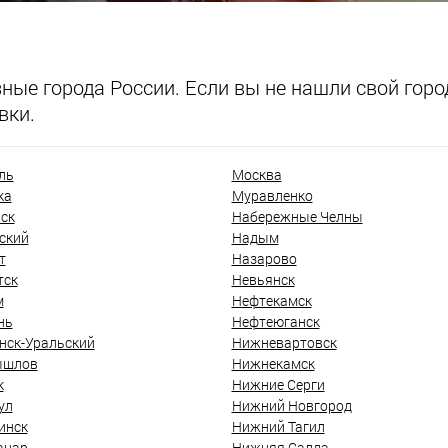
ые города России. Если вы не нашли свой город
вки.
ль
Москва
ка
Муравленко
ск
Набережные Челны
ский
Надым
т
Назарово
тск
Невьянск
м
Нефтекамск
нь
Нефтеюганск
нск-Уральский
Нижневартовск
ышлов
Нижнекамск
к
Нижние Серги
ул
Нижний Новгород
инск
Нижний Тагил
анар
Нижняя Салда