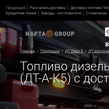
Продукция
Рассчитать доставку
Доставка топлива "Ум
Кредитная линия
Заводы - изготовители
О компании
8
Главная
/
Продукция
/
ДТ Евро 5
/
ДТ арктиче
Топливо дизель
(ДТ-А-К5) с до