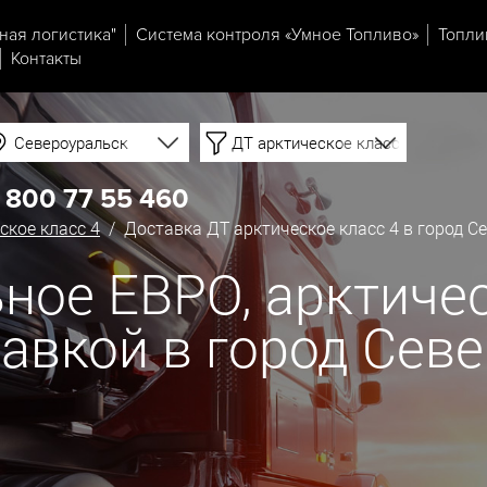
ная логистика"
Система контроля «Умное Топливо»
Топли
Контакты
Североуральск
ДТ арктическое класс 4
 800 77 55 460
ское класс 4
/ Доставка ДТ арктическое класс 4 в город С
ное ЕВРО, арктичес
ставкой в город Сев