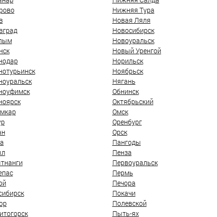
рово
Нижняя Тура
в
Новая Ляля
вград
Новосибирск
лым
Новоуральск
нск
Новый Уренгой
нодар
Норильск
нотурьинск
Ноябрьск
ноуральск
Нягань
ноуфимск
Обнинск
ноярск
Октябрьский
мкар
Омск
ур
Оренбург
ан
Орск
а
Пангоды
ыл
Пенза
тнанги
Первоуральск
епас
Пермь
ой
Печора
сибирск
Покачи
ор
Полевской
итогорск
Пыть-ях