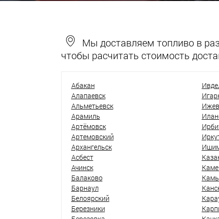
Мы доставляем топливо в разн
чтобы расчитать стоимость доста
Абакан
Ивде
Алапаевск
Игар
Альметьевск
Ижев
Арамиль
Илан
Артёмовск
Ирби
Артемовский
Ирку
Архангельск
Иши
Асбест
Каза
Ачинск
Каме
Балаково
Кам
Барнаул
Канс
Белоярский
Кара
Березники
Карп
Березовка
Качк