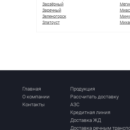
Заозёрный
Меги
Заречный
Миас
Зеленогорск
Мину
Златоуст
Миха
Главная
Продукция
О компании
Рассчитать доставку
Контакты
АЗС
Кредитная линия
Доставка ЖД
Доставка речным трансп