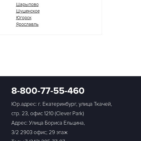
Шарыпово
Шушенское
Югорск
Ярославль
8-800-77-55-460
Юр.адрес: г. Екатеринбург, улица Ткачей,
стр. 23, офис 1210 (Clever Park)
Адрес: Улица Бориса Ельцина,
3/2 2903 офис; 29 этаж