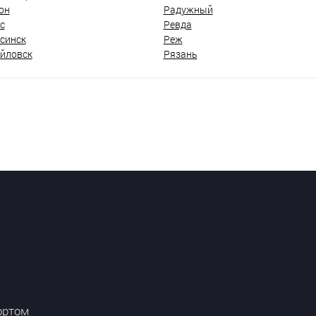
он
Радужный
с
Ревда
синск
Реж
йловск
Рязань
ортом