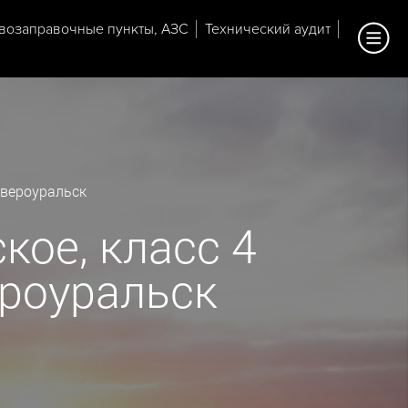
возаправочные пункты, АЗС
Технический аудит
евероуральск
кое, класс 4
ероуральск