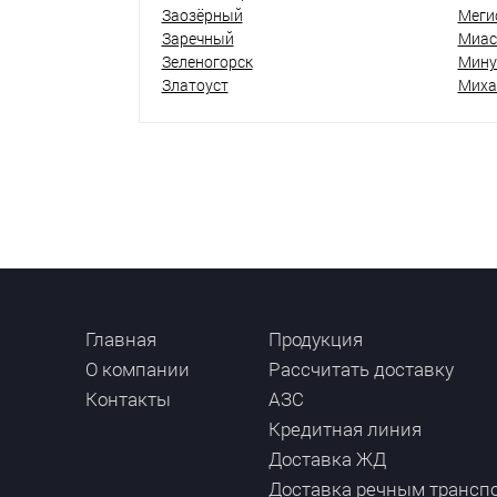
Заозёрный
Меги
Заречный
Миас
Зеленогорск
Мину
Златоуст
Миха
Главная
Продукция
О компании
Рассчитать доставку
Контакты
АЗС
Кредитная линия
Доставка ЖД
Доставка речным трансп