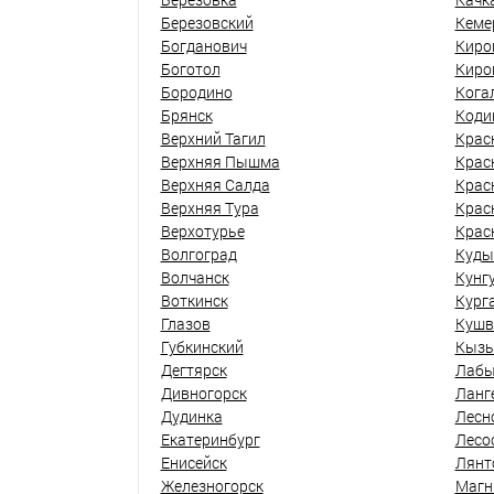
Березовский
Кеме
Богданович
Киро
Боготол
Киро
Бородино
Кога
Брянск
Коди
Верхний Тагил
Крас
Верхняя Пышма
Крас
Верхняя Салда
Крас
Верхняя Тура
Крас
Верхотурье
Крас
Волгоград
Куды
Волчанск
Кунг
Воткинск
Кург
Глазов
Кушв
Губкинский
Кыз
Дегтярск
Лабы
Дивногорск
Ланг
Дудинка
Лесн
Екатеринбург
Лесо
Енисейск
Лянт
Железногорск
Магн