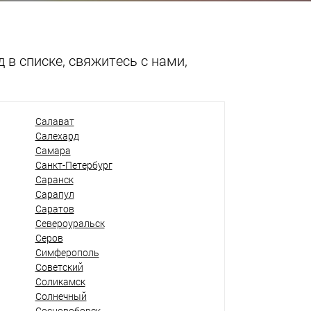
 в списке, свяжитесь с нами,
Салават
Салехард
Самара
Санкт-Петербург
Саранск
Сарапул
Саратов
Североуральск
Серов
Симферополь
Советский
Соликамск
Солнечный
Сосновоборск