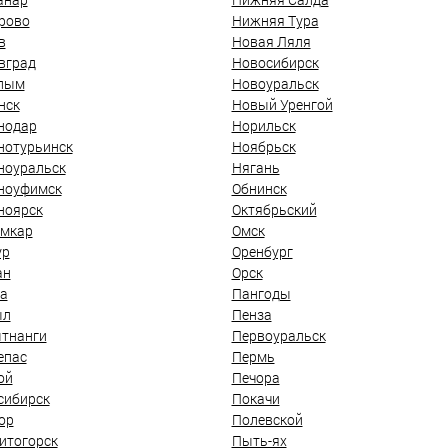
рово
Нижняя Тура
в
Новая Ляля
вград
Новосибирск
лым
Новоуральск
нск
Новый Уренгой
нодар
Норильск
нотурьинск
Ноябрьск
ноуральск
Нягань
ноуфимск
Обнинск
ноярск
Октябрьский
мкар
Омск
ур
Оренбург
ан
Орск
а
Пангоды
ыл
Пенза
тнанги
Первоуральск
епас
Пермь
ой
Печора
сибирск
Покачи
ор
Полевской
итогорск
Пыть-ях