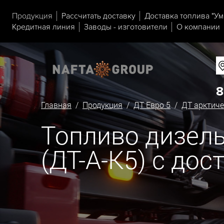
Продукция
Рассчитать доставку
Доставка топлива "Ум
Кредитная линия
Заводы - изготовители
О компании
8
Главная
/
Продукция
/
ДТ Евро 5
/
ДТ арктиче
Топливо дизель
(ДТ-А-К5) с до