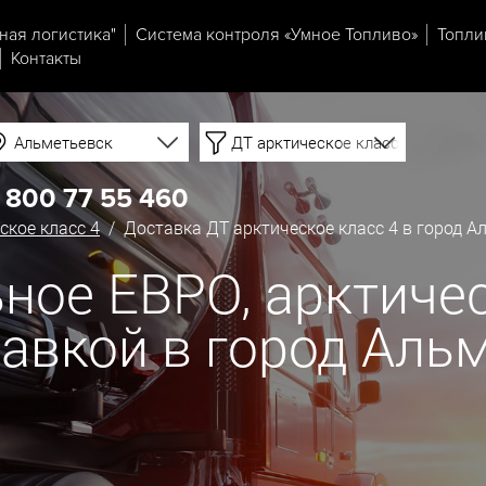
ная логистика"
Система контроля «Умное Топливо»
Топли
Контакты
Альметьевск
ДТ арктическое класс 4
 800 77 55 460
ское класс 4
/ Доставка ДТ арктическое класс 4 в город А
ное ЕВРО, арктичес
ставкой в город Аль