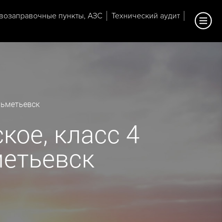
возаправочные пункты, АЗС
Технический аудит
льметьевск
кое, класс 4
метьевск