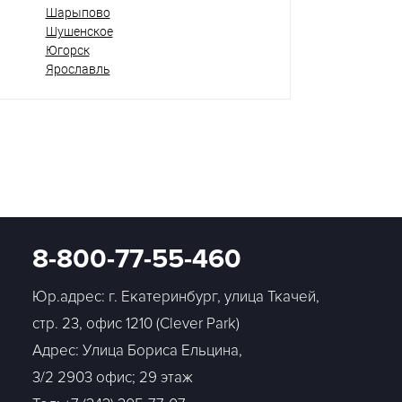
Шарыпово
Шушенское
Югорск
Ярославль
8-800-77-55-460
Юр.адрес: г. Екатеринбург, улица Ткачей,
стр. 23, офис 1210 (Clever Park)
Адрес: Улица Бориса Ельцина,
3/2 2903 офис; 29 этаж