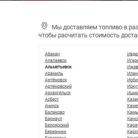
Мы доставляем топливо в разн
чтобы расчитать стоимость доста
Абакан
Ивде
Алапаевск
Игар
Альметьевск
Ижев
Арамиль
Илан
Артёмовск
Ирби
Артемовский
Ирку
Архангельск
Иши
Асбест
Каза
Ачинск
Каме
Балаково
Кам
Барнаул
Канс
Белоярский
Кара
Березники
Карп
Березовка
Качк