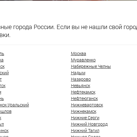
ые города России. Если вы не нашли свой город
вки.
ль
Москва
ка
Муравленко
ск
Набережные Челны
ский
Надым
т
Назарово
тск
Невьянск
м
Нефтекамск
нь
Нефтеюганск
нск-Уральский
Нижневартовск
ышлов
Нижнекамск
к
Нижние Серги
ул
Нижний Новгород
инск
Нижний Тагил
анар
Нижняя Салда