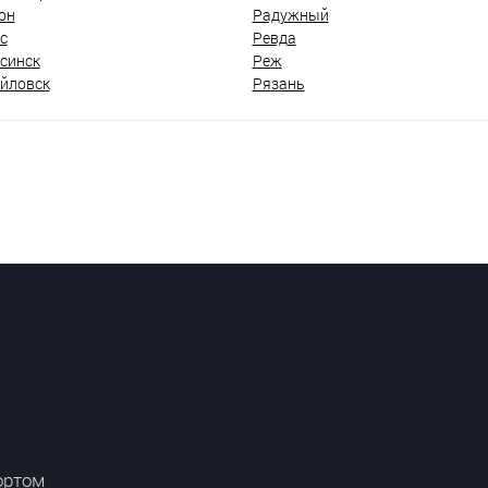
он
Радужный
с
Ревда
синск
Реж
йловск
Рязань
ортом