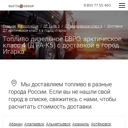
8 800 77 55 460
Главная
/
Продукция
/
ДТ Евро 5
/
ДТ арктическое класс 4
/ Доставка
ДТ арктическое класс 4 в город Игарка
Топливо дизельное ЕВРО, арктическое,
класс 4 (ДТ-А-К5) с доставкой в город
Игарка
Мы доставляем топливо в разные
города России. Если вы не нашли свой
город в списке, свяжитесь с нами, чтобы
расчитать стоимость доставки.
Абакан
Алапаевск
Альметьевск
Арамиль
Артёмовск