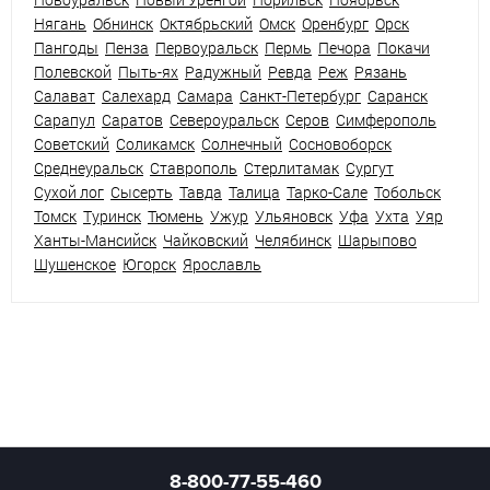
Нягань
Обнинск
Октябрьский
Омск
Оренбург
Орск
Пангоды
Пенза
Первоуральск
Пермь
Печора
Покачи
Полевской
Пыть-ях
Радужный
Ревда
Реж
Рязань
Салават
Салехард
Самара
Санкт-Петербург
Саранск
Сарапул
Саратов
Североуральск
Серов
Симферополь
Советский
Соликамск
Солнечный
Сосновоборск
Среднеуральск
Ставрополь
Стерлитамак
Сургут
Сухой лог
Сысерть
Тавда
Талица
Тарко-Сале
Тобольск
Томск
Туринск
Тюмень
Ужур
Ульяновск
Уфа
Ухта
Уяр
Ханты-Мансийск
Чайковский
Челябинск
Шарыпово
Шушенское
Югорск
Ярославль
8-800-77-55-460