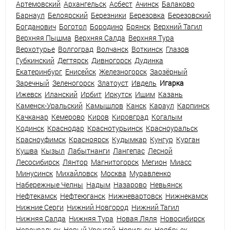
Артемовский
Архангельск
Асбест
Ачинск
Балаково
Барнаул
Белоярский
Березники
Березовка
Березовский
Богданович
Боготол
Бородино
Брянск
Верхний Тагил
Верхняя Пышма
Верхняя Салда
Верхняя Тура
Верхотурье
Волгоград
Волчанск
Воткинск
Глазов
Губкинский
Дегтярск
Дивногорск
Дудинка
Екатеринбург
Енисейск
Железногорск
Заозёрный
Заречный
Зеленогорск
Златоуст
Ивдель
Игарка
Ижевск
Иланский
Ирбит
Иркутск
Ишим
Казань
Каменск-Уральский
Камышлов
Канск
Караул
Карпинск
Качканар
Кемерово
Киров
Кировград
Когалым
Кодинск
Краснодар
Краснотурьинск
Красноуральск
Красноуфимск
Красноярск
Кудымкар
Кунгур
Курган
Кушва
Кызыл
Лабытнанги
Лангепас
Лесной
Лесосибирск
Лянтор
Магнитогорск
Мегион
Миасс
Минусинск
Михайловск
Москва
Муравленко
Набережные Челны
Надым
Назарово
Невьянск
Нефтекамск
Нефтеюганск
Нижневартовск
Нижнекамск
Нижние Серги
Нижний Новгород
Нижний Тагил
Нижняя Салда
Нижняя Тура
Новая Ляля
Новосибирск
Новоуральск
Новый Уренгой
Норильск
Ноябрьск