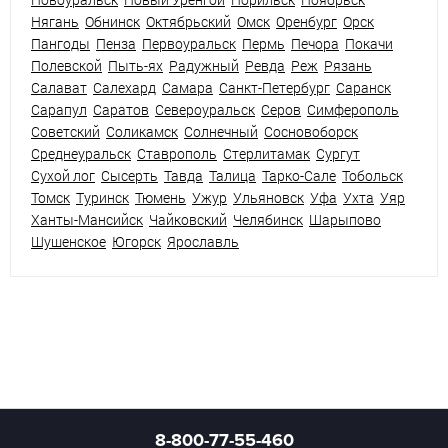
Нягань
Обнинск
Октябрьский
Омск
Оренбург
Орск
Пангоды
Пенза
Первоуральск
Пермь
Печора
Покачи
Полевской
Пыть-ях
Радужный
Ревда
Реж
Рязань
Салават
Салехард
Самара
Санкт-Петербург
Саранск
Сарапул
Саратов
Североуральск
Серов
Симферополь
Советский
Соликамск
Солнечный
Сосновоборск
Среднеуральск
Ставрополь
Стерлитамак
Сургут
Сухой лог
Сысерть
Тавда
Талица
Тарко-Сале
Тобольск
Томск
Туринск
Тюмень
Ужур
Ульяновск
Уфа
Ухта
Уяр
Ханты-Мансийск
Чайковский
Челябинск
Шарыпово
Шушенское
Югорск
Ярославль
8-800-77-55-460