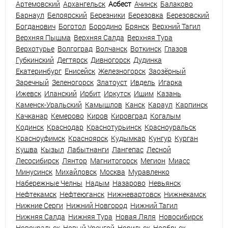
Артемовский
Архангельск
Асбест
Ачинск
Балаково
Барнаул
Белоярский
Березники
Березовка
Березовский
Богданович
Боготол
Бородино
Брянск
Верхний Тагил
Верхняя Пышма
Верхняя Салда
Верхняя Тура
Верхотурье
Волгоград
Волчанск
Воткинск
Глазов
Губкинский
Дегтярск
Дивногорск
Дудинка
Екатеринбург
Енисейск
Железногорск
Заозёрный
Заречный
Зеленогорск
Златоуст
Ивдель
Игарка
Ижевск
Иланский
Ирбит
Иркутск
Ишим
Казань
Каменск-Уральский
Камышлов
Канск
Караул
Карпинск
Качканар
Кемерово
Киров
Кировград
Когалым
Кодинск
Краснодар
Краснотурьинск
Красноуральск
Красноуфимск
Красноярск
Кудымкар
Кунгур
Курган
Кушва
Кызыл
Лабытнанги
Лангепас
Лесной
Лесосибирск
Лянтор
Магнитогорск
Мегион
Миасс
Минусинск
Михайловск
Москва
Муравленко
Набережные Челны
Надым
Назарово
Невьянск
Нефтекамск
Нефтеюганск
Нижневартовск
Нижнекамск
Нижние Серги
Нижний Новгород
Нижний Тагил
Нижняя Салда
Нижняя Тура
Новая Ляля
Новосибирск
Новоуральск
Новый Уренгой
Норильск
Ноябрьск