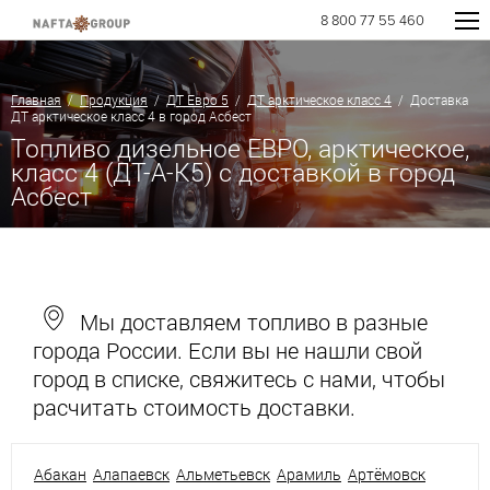
8 800 77 55 460
Главная
/
Продукция
/
ДТ Евро 5
/
ДТ арктическое класс 4
/ Доставка
ДТ арктическое класс 4 в город Асбест
Топливо дизельное ЕВРО, арктическое,
класс 4 (ДТ-А-К5) с доставкой в город
Асбест
Мы доставляем топливо в разные
города России. Если вы не нашли свой
город в списке, свяжитесь с нами, чтобы
расчитать стоимость доставки.
Абакан
Алапаевск
Альметьевск
Арамиль
Артёмовск