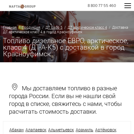
8 800 77 55 460
Главная
/
Продукция
/
ДТ Евро 5
/
ДТ арктическое класс 4
/ Доставка
ДТ арктическое класс 4 в город Красноуфимск
Топливо дизельное ЕВРО, арктическое,
класс 4 (ДТ-А-К5) с доставкой в город
Красноуфимск
Мы доставляем топливо в разные
города России. Если вы не нашли свой
город в списке, свяжитесь с нами, чтобы
расчитать стоимость доставки.
Абакан
Алапаевск
Альметьевск
Арамиль
Артёмовск