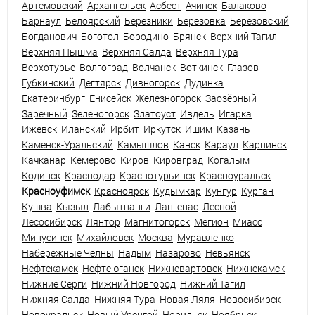
Артемовский
Архангельск
Асбест
Ачинск
Балаково
Барнаул
Белоярский
Березники
Березовка
Березовский
Богданович
Боготол
Бородино
Брянск
Верхний Тагил
Верхняя Пышма
Верхняя Салда
Верхняя Тура
Верхотурье
Волгоград
Волчанск
Воткинск
Глазов
Губкинский
Дегтярск
Дивногорск
Дудинка
Екатеринбург
Енисейск
Железногорск
Заозёрный
Заречный
Зеленогорск
Златоуст
Ивдель
Игарка
Ижевск
Иланский
Ирбит
Иркутск
Ишим
Казань
Каменск-Уральский
Камышлов
Канск
Караул
Карпинск
Качканар
Кемерово
Киров
Кировград
Когалым
Кодинск
Краснодар
Краснотурьинск
Красноуральск
Красноуфимск
Красноярск
Кудымкар
Кунгур
Курган
Кушва
Кызыл
Лабытнанги
Лангепас
Лесной
Лесосибирск
Лянтор
Магнитогорск
Мегион
Миасс
Минусинск
Михайловск
Москва
Муравленко
Набережные Челны
Надым
Назарово
Невьянск
Нефтекамск
Нефтеюганск
Нижневартовск
Нижнекамск
Нижние Серги
Нижний Новгород
Нижний Тагил
Нижняя Салда
Нижняя Тура
Новая Ляля
Новосибирск
Новоуральск
Новый Уренгой
Норильск
Ноябрьск