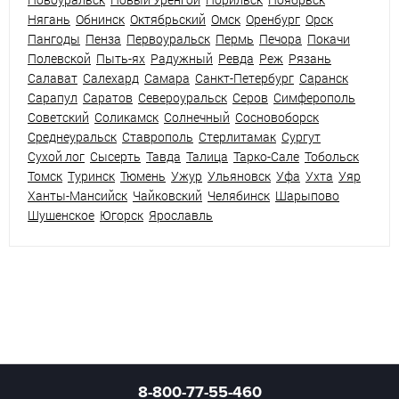
Нягань
Обнинск
Октябрьский
Омск
Оренбург
Орск
Пангоды
Пенза
Первоуральск
Пермь
Печора
Покачи
Полевской
Пыть-ях
Радужный
Ревда
Реж
Рязань
Салават
Салехард
Самара
Санкт-Петербург
Саранск
Сарапул
Саратов
Североуральск
Серов
Симферополь
Советский
Соликамск
Солнечный
Сосновоборск
Среднеуральск
Ставрополь
Стерлитамак
Сургут
Сухой лог
Сысерть
Тавда
Талица
Тарко-Сале
Тобольск
Томск
Туринск
Тюмень
Ужур
Ульяновск
Уфа
Ухта
Уяр
Ханты-Мансийск
Чайковский
Челябинск
Шарыпово
Шушенское
Югорск
Ярославль
8-800-77-55-460