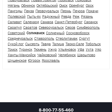
Нягань
Обнинск
Октябрьский
Омск
Оренбург
Орск
Пангоды
Пенза
Первоуральск
Пермь
Печора
Покачи
Полевской
Пыть-ях
Радужный
Ревда
Реж
Рязань
Салават
Салехард
Самара
Санкт-Петербург
Саранск
Сарапул
Саратов
Североуральск
Серов
Симферополь
Советский
Соликамск
Солнечный
Сосновоборск
Среднеуральск
Ставрополь
Стерлитамак
Сургут
Сухой лог
Сысерть
Тавда
Талица
Тарко-Сале
Тобольск
Томск
Туринск
Тюмень
Ужур
Ульяновск
Уфа
Ухта
Уяр
Ханты-Мансийск
Чайковский
Челябинск
Шарыпово
Шушенское
Югорск
Ярославль
8-800-77-55-460