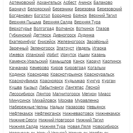
Артемовский
Архангельск
Асбест
Ачинск
Балаково
Барнаул
Белоярский
Березники
Березовка
Березовский
Богданович
Боготол
Бородино
Брянск
Верхний Тагил
Верхняя Пышма
Верхняя Салда
Верхняя Тура
Верхотурье
Волгоград
Волчанск
Воткинск
Глазов
Губкинский
Дегтярск
Дивногорск
Дудинка
Екатеринбург
Енисейск
Железногорск
Заозёрный
Заречный
Зеленогорск
Златоуст
Ивдель
Игарка
Ижевск
Иланский
Ирбит
Иркутск
Ишим
Казань
Каменск-Уральский
Камышлов
Канск
Караул
Карпинск
Качканар
Кемерово
Киров
Кировград
Когалым
Кодинск
Краснодар
Краснотурьинск
Красноуральск
Красноуфимск
Красноярск
Кудымкар
Кунгур
Курган
Кушва
Кызыл
Лабытнанги
Лангепас
Лесной
Лесосибирск
Лянтор
Магнитогорск
Мегион
Миасс
Минусинск
Михайловск
Москва
Муравленко
Набережные Челны
Надым
Назарово
Невьянск
Нефтекамск
Нефтеюганск
Нижневартовск
Нижнекамск
Нижние Серги
Нижний Новгород
Нижний Тагил
Нижняя Салда
Нижняя Тура
Новая Ляля
Новосибирск
Новоуральск
Новый Уренгой
Норильск
Ноябрьск