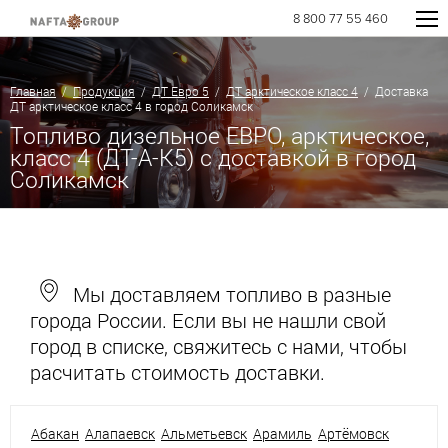
8 800 77 55 460
Главная
/
Продукция
/
ДТ Евро 5
/
ДТ арктическое класс 4
/ Доставка
ДТ арктическое класс 4 в город Соликамск
Топливо дизельное ЕВРО, арктическое,
класс 4 (ДТ-А-К5) с доставкой в город
Соликамск
Мы доставляем топливо в разные
города России. Если вы не нашли свой
город в списке, свяжитесь с нами, чтобы
расчитать стоимость доставки.
Абакан
Алапаевск
Альметьевск
Арамиль
Артёмовск