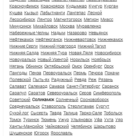
Красноуфимск
Красноярск
Кудымкар
Кунгур
Курган
Кушва
Кызыл
Лабытнанги
Лангепас
Лесной
Лесосибирск
Лянтор
Магнитогорск
Мегион
Миасс
Минусинск
Михайловск
Москва
Муравленко
Набережные Челны
Надым
Назарово
Невьянск
Нефтекамск
Нефтеюганск
Нижневартовск
Нижнекамск
Нижние Серги
Нижний Новгород
Нижний Тагил
Нижняя Салда
Нижняя Тура
Новая Ляля
Новосибирск
Новоуральск
Новый Уренгой
Норильск
Ноябрьск
Нягань
Обнинск
Октябрьский
Омск
Оренбург
Орск
Пангоды
Пенза
Первоуральск
Пермь
Печора
Покачи
Полевской
Пыть-ях
Радужный
Ревда
Реж
Рязань
Салават
Салехард
Самара
Санкт-Петербург
Саранск
Сарапул
Саратов
Североуральск
Серов
Симферополь
Советский
Соликамск
Солнечный
Сосновоборск
Среднеуральск
Ставрополь
Стерлитамак
Сургут
Сухой лог
Сысерть
Тавда
Талица
Тарко-Сале
Тобольск
Томск
Туринск
Тюмень
Ужур
Ульяновск
Уфа
Ухта
Уяр
Ханты-Мансийск
Чайковский
Челябинск
Шарыпово
Шушенское
Югорск
Ярославль