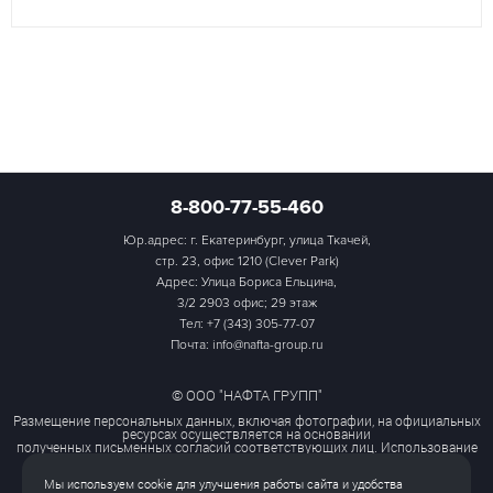
8-800-77-55-460
Юр.адрес: г. Екатеринбург, улица Ткачей,
стр. 23, офис 1210 (Clever Park)
Адрес: Улица Бориса Ельцина,
3/2 2903 офис; 29 этаж
Тел:
+7 (343) 305-77-07
Почта: info@nafta-group.ru
© ООО "НАФТА ГРУПП"
Размещение персональных данных, включая фотографии, на официальных
ресурсах осуществляется на основании
полученных письменных согласий соответствующих лиц. Использование
этих материалов третьими лицами
ограничено и допускается только с разрешения правообладателя.
Мы используем cookie для улучшения работы сайта и удобства