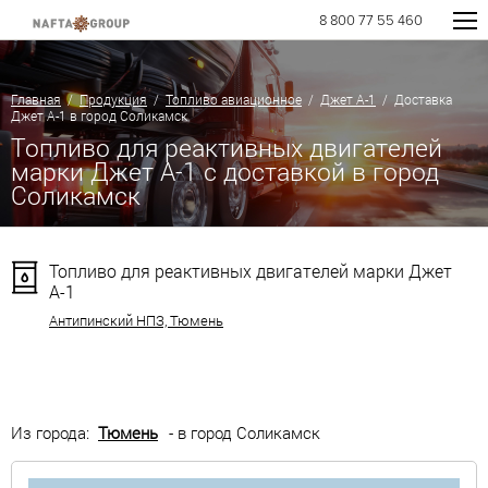
8 800 77 55 460
Главная
/
Продукция
/
Топливо авиационное
/
Джет А-1
/ Доставка
Джет А-1 в город Соликамск
Топливо для реактивных двигателей
марки Джет А-1 с доставкой в город
Соликамск
Топливо для реактивных двигателей марки Джет
А-1
Антипинский НПЗ, Тюмень
Из города:
Тюмень
- в город Соликамск