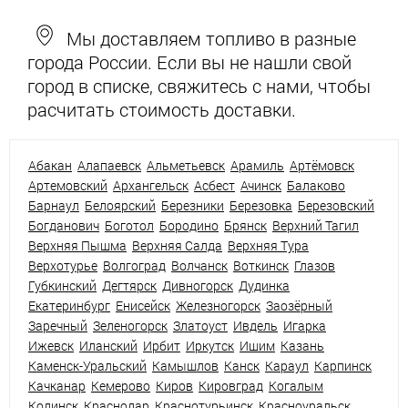
Мы доставляем топливо в разные
города России. Если вы не нашли свой
город в списке, свяжитесь с нами, чтобы
расчитать стоимость доставки.
Абакан
Алапаевск
Альметьевск
Арамиль
Артёмовск
Артемовский
Архангельск
Асбест
Ачинск
Балаково
Барнаул
Белоярский
Березники
Березовка
Березовский
Богданович
Боготол
Бородино
Брянск
Верхний Тагил
Верхняя Пышма
Верхняя Салда
Верхняя Тура
Верхотурье
Волгоград
Волчанск
Воткинск
Глазов
Губкинский
Дегтярск
Дивногорск
Дудинка
Екатеринбург
Енисейск
Железногорск
Заозёрный
Заречный
Зеленогорск
Златоуст
Ивдель
Игарка
Ижевск
Иланский
Ирбит
Иркутск
Ишим
Казань
Каменск-Уральский
Камышлов
Канск
Караул
Карпинск
Качканар
Кемерово
Киров
Кировград
Когалым
Кодинск
Краснодар
Краснотурьинск
Красноуральск