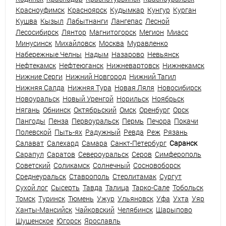
Красноуфимск
Красноярск
Кудымкар
Кунгур
Курган
Кушва
Кызыл
Лабытнанги
Лангепас
Лесной
Лесосибирск
Лянтор
Магнитогорск
Мегион
Миасс
Минусинск
Михайловск
Москва
Муравленко
Набережные Челны
Надым
Назарово
Невьянск
Нефтекамск
Нефтеюганск
Нижневартовск
Нижнекамск
Нижние Серги
Нижний Новгород
Нижний Тагил
Нижняя Салда
Нижняя Тура
Новая Ляля
Новосибирск
Новоуральск
Новый Уренгой
Норильск
Ноябрьск
Нягань
Обнинск
Октябрьский
Омск
Оренбург
Орск
Пангоды
Пенза
Первоуральск
Пермь
Печора
Покачи
Полевской
Пыть-ях
Радужный
Ревда
Реж
Рязань
Салават
Салехард
Самара
Санкт-Петербург
Саранск
Сарапул
Саратов
Североуральск
Серов
Симферополь
Советский
Соликамск
Солнечный
Сосновоборск
Среднеуральск
Ставрополь
Стерлитамак
Сургут
Сухой лог
Сысерть
Тавда
Талица
Тарко-Сале
Тобольск
Томск
Туринск
Тюмень
Ужур
Ульяновск
Уфа
Ухта
Уяр
Ханты-Мансийск
Чайковский
Челябинск
Шарыпово
Шушенское
Югорск
Ярославль