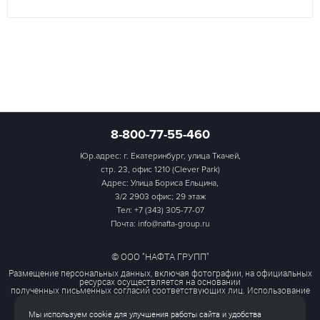
8-800-77-55-460
Юр.адрес: г. Екатеринбург, улица Ткачей,
стр. 23, офис 1210 (Clever Park)
Адрес: Улица Бориса Ельцина,
3/2 2903 офис; 29 этаж
Тел:
+7 (343) 305-77-07
Почта: info@nafta-group.ru
© ООО "НАФТА ГРУПП"
Размещение персональных данных, включая фотографии, на официальных
ресурсах осуществляется на основании
полученных письменных согласий соответствующих лиц. Использование
этих материалов третьими лицами
ограничено и допускается только с разрешения правообладателя.
Мы используем cookie для улучшения работы сайта и удобства