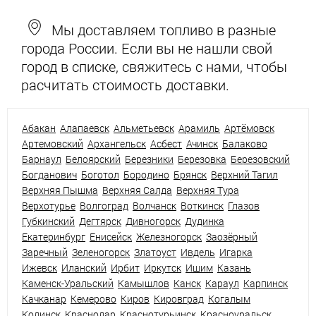
Мы доставляем топливо в разные
города России. Если вы не нашли свой
город в списке, свяжитесь с нами, чтобы
расчитать стоимость доставки.
Абакан
Алапаевск
Альметьевск
Арамиль
Артёмовск
Артемовский
Архангельск
Асбест
Ачинск
Балаково
Барнаул
Белоярский
Березники
Березовка
Березовский
Богданович
Боготол
Бородино
Брянск
Верхний Тагил
Верхняя Пышма
Верхняя Салда
Верхняя Тура
Верхотурье
Волгоград
Волчанск
Воткинск
Глазов
Губкинский
Дегтярск
Дивногорск
Дудинка
Екатеринбург
Енисейск
Железногорск
Заозёрный
Заречный
Зеленогорск
Златоуст
Ивдель
Игарка
Ижевск
Иланский
Ирбит
Иркутск
Ишим
Казань
Каменск-Уральский
Камышлов
Канск
Караул
Карпинск
Качканар
Кемерово
Киров
Кировград
Когалым
Кодинск
Краснодар
Краснотурьинск
Красноуральск