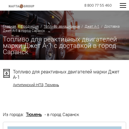
8 800 77 55 460
Главная
/
Продукция
/
Топливо авиационное
/
Джет А-1
/ Доставка
Джет А-1 в город Саранск
Топливо для реактивных двигателей
марки Джет А-1 с доставкой в город
Саранск
Топливо для реактивных двигателей марки Джет
А-1
Антипинский НПЗ, Тюмень
Из города:
Тюмень
- в город Саранск