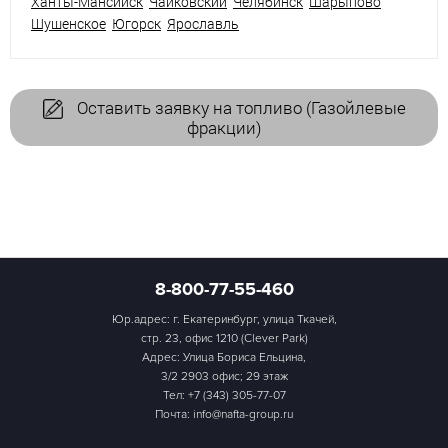
Ханты-Мансийск
Чайковский
Челябинск
Шарыпово
Шушенское
Югорск
Ярославль
Оставить заявку на топливо (Газойлевые
фракции)
8-800-77-55-460
Юр.адрес: г. Екатеринбург, улица Ткачей,
стр. 23, офис 1210 (Clever Park)
Адрес: Улица Бориса Ельцина,
3/2 2903 офис; 29 этаж
Тел:
+7 (343) 305-77-07
Почта: info@nafta-group.ru