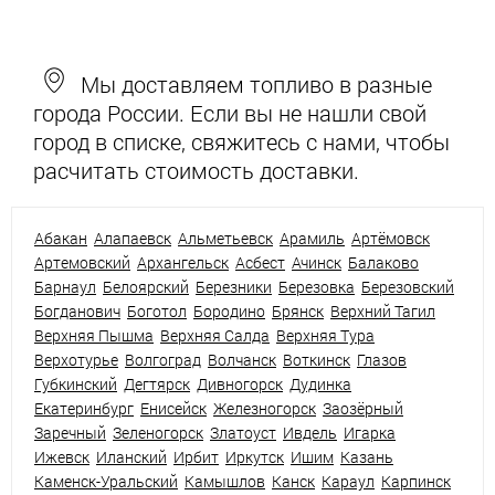
Мы доставляем топливо в разные
города России. Если вы не нашли свой
город в списке, свяжитесь с нами, чтобы
расчитать стоимость доставки.
Абакан
Алапаевск
Альметьевск
Арамиль
Артёмовск
Артемовский
Архангельск
Асбест
Ачинск
Балаково
Барнаул
Белоярский
Березники
Березовка
Березовский
Богданович
Боготол
Бородино
Брянск
Верхний Тагил
Верхняя Пышма
Верхняя Салда
Верхняя Тура
Верхотурье
Волгоград
Волчанск
Воткинск
Глазов
Губкинский
Дегтярск
Дивногорск
Дудинка
Екатеринбург
Енисейск
Железногорск
Заозёрный
Заречный
Зеленогорск
Златоуст
Ивдель
Игарка
Ижевск
Иланский
Ирбит
Иркутск
Ишим
Казань
Каменск-Уральский
Камышлов
Канск
Караул
Карпинск