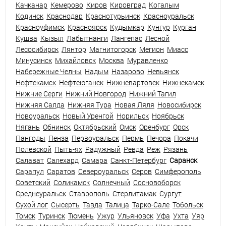
Качканар
Кемерово
Киров
Кировград
Когалым
Кодинск
Краснодар
Краснотурьинск
Красноуральск
Красноуфимск
Красноярск
Кудымкар
Кунгур
Курган
Кушва
Кызыл
Лабытнанги
Лангепас
Лесной
Лесосибирск
Лянтор
Магнитогорск
Мегион
Миасс
Минусинск
Михайловск
Москва
Муравленко
Набережные Челны
Надым
Назарово
Невьянск
Нефтекамск
Нефтеюганск
Нижневартовск
Нижнекамск
Нижние Серги
Нижний Новгород
Нижний Тагил
Нижняя Салда
Нижняя Тура
Новая Ляля
Новосибирск
Новоуральск
Новый Уренгой
Норильск
Ноябрьск
Нягань
Обнинск
Октябрьский
Омск
Оренбург
Орск
Пангоды
Пенза
Первоуральск
Пермь
Печора
Покачи
Полевской
Пыть-ях
Радужный
Ревда
Реж
Рязань
Салават
Салехард
Самара
Санкт-Петербург
Саранск
Сарапул
Саратов
Североуральск
Серов
Симферополь
Советский
Соликамск
Солнечный
Сосновоборск
Среднеуральск
Ставрополь
Стерлитамак
Сургут
Сухой лог
Сысерть
Тавда
Талица
Тарко-Сале
Тобольск
Томск
Туринск
Тюмень
Ужур
Ульяновск
Уфа
Ухта
Уяр