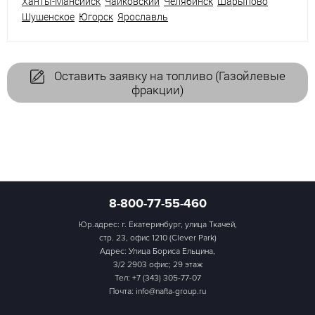
Ханты-Мансийск
Чайковский
Челябинск
Шарыпово
Шушенское
Югорск
Ярославль
Оставить заявку на топливо (Газойлевые
фракции)
8-800-77-55-460
Юр.адрес: г. Екатеринбург, улица Ткачей,
стр. 23, офис 1210 (Clever Park)
Адрес: Улица Бориса Ельцина,
3/2 2903 офис; 29 этаж
Тел:
+7 (343) 305-77-07
Почта: info@nafta-group.ru