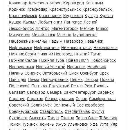
Качканар
Кемерово
Киров
Кировград
Когалым
Кодинск
Краснодар
Краснотурьинск
Красноуральск
Красноуфимск
Красноярск
Кудымкар
Кунгур
Курган
Кушва
Кызыл
Лабытнанги
Лангепас
Лесной
Лесосибирск
Лянтор
Магнитогорск
Мегион
Миасс
Минусинск
Михайловск
Москва
Муравленко
Набережные Челны
Надым
Назарово
Невьянск
Нефтекамск
Нефтеюганск
Нижневартовск
Нижнекамск
Нижние Серги
Нижний Новгород
Нижний Тагил
Нижняя Салда
Нижняя Тура
Новая Ляля
Новосибирск
Новоуральск
Новый Уренгой
Норильск
Ноябрьск
Нягань
Обнинск
Октябрьский
Омск
Оренбург
Орск
Пангоды
Пенза
Первоуральск
Пермь
Печора
Покачи
Полевской
Пыть-ях
Радужный
Ревда
Реж
Рязань
Салават
Салехард
Самара
Санкт-Петербург
Саранск
Сарапул
Саратов
Североуральск
Серов
Симферополь
Советский
Соликамск
Солнечный
Сосновоборск
Среднеуральск
Ставрополь
Стерлитамак
Сургут
Сухой лог
Сысерть
Тавда
Талица
Тарко-Сале
Тобольск
Томск
Туринск
Тюмень
Ужур
Ульяновск
Уфа
Ухта
Уяр