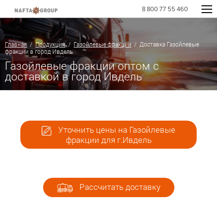
8 800 77 55 460
Главная
/
Продукция
/
Газойлевые фракции
/ Доставка Газойлевые
фракции в город Ивдель
Газойлевые фракции оптом с
доставкой в город Ивдель
Уточнить цены на Газойлевые
фракции для г.Ивдель
Рассчитать доставку