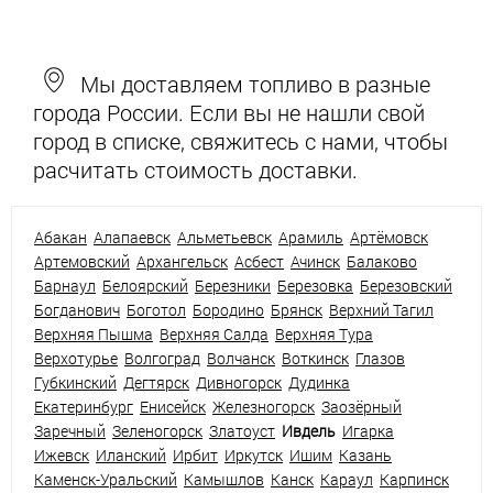
Мы доставляем топливо в разные
города России. Если вы не нашли свой
город в списке, свяжитесь с нами, чтобы
расчитать стоимость доставки.
Абакан
Алапаевск
Альметьевск
Арамиль
Артёмовск
Артемовский
Архангельск
Асбест
Ачинск
Балаково
Барнаул
Белоярский
Березники
Березовка
Березовский
Богданович
Боготол
Бородино
Брянск
Верхний Тагил
Верхняя Пышма
Верхняя Салда
Верхняя Тура
Верхотурье
Волгоград
Волчанск
Воткинск
Глазов
Губкинский
Дегтярск
Дивногорск
Дудинка
Екатеринбург
Енисейск
Железногорск
Заозёрный
Заречный
Зеленогорск
Златоуст
Ивдель
Игарка
Ижевск
Иланский
Ирбит
Иркутск
Ишим
Казань
Каменск-Уральский
Камышлов
Канск
Караул
Карпинск