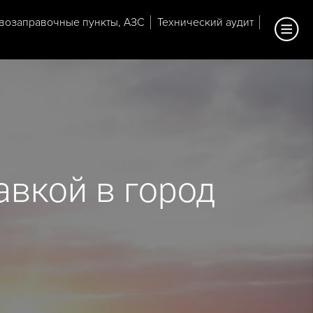
возаправочные пункты, АЗС
Технический аудит
авкой в город