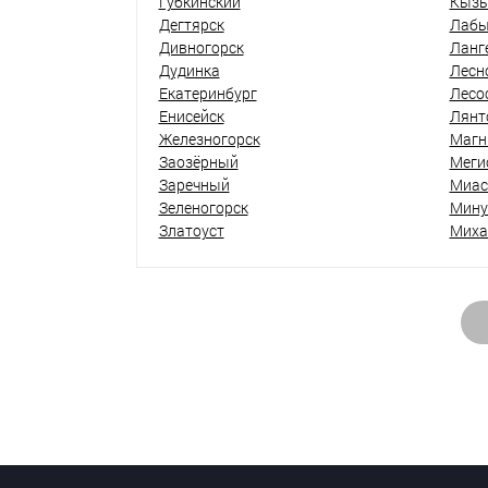
Губкинский
Кыз
Дегтярск
Лабы
Дивногорск
Ланг
Дудинка
Лесн
Екатеринбург
Лесо
Енисейск
Лянт
Железногорск
Магн
Заозёрный
Меги
Заречный
Миас
Зеленогорск
Мину
Златоуст
Миха