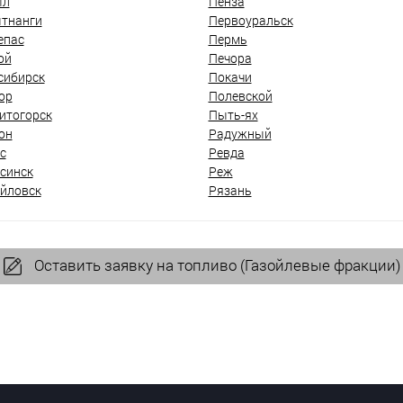
ыл
Пенза
тнанги
Первоуральск
епас
Пермь
ой
Печора
сибирск
Покачи
ор
Полевской
итогорск
Пыть-ях
он
Радужный
с
Ревда
синск
Реж
йловск
Рязань
Оставить заявку на топливо (Газойлевые фракции)