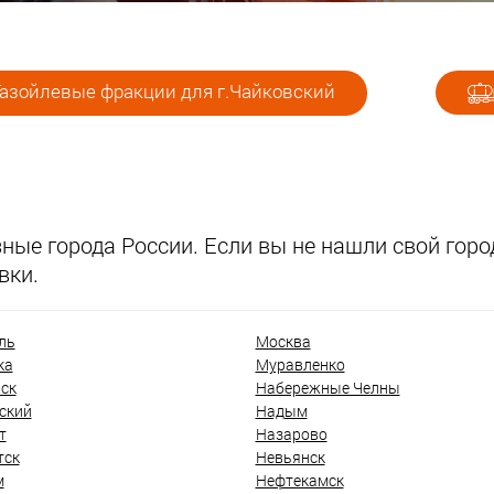
Газойлевые фракции для г.Чайковский
ые города России. Если вы не нашли свой город
вки.
ль
Москва
ка
Муравленко
ск
Набережные Челны
ский
Надым
т
Назарово
тск
Невьянск
м
Нефтекамск