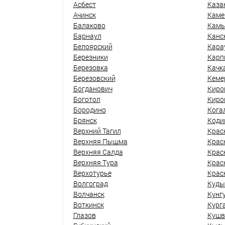
Асбест
Каза
Ачинск
Каме
Балаково
Кам
Барнаул
Канс
Белоярский
Кара
Березники
Карп
Березовка
Качк
Березовский
Кеме
Богданович
Киро
Боготол
Киро
Бородино
Кога
Брянск
Коди
Верхний Тагил
Крас
Верхняя Пышма
Крас
Верхняя Салда
Крас
Верхняя Тура
Крас
Верхотурье
Крас
Волгоград
Куды
Волчанск
Кунг
Воткинск
Кург
Глазов
Кушв