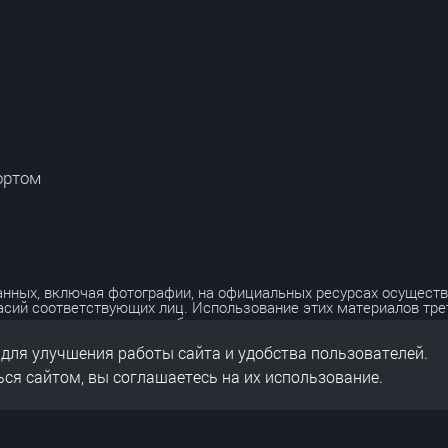
ортом
нных, включая фотографии, на официальных ресурсах осуществ
асий соответствующих лиц. Использование этих материалов тр
лько с разрешения правообладателя.
 для улучшения работы сайта и удобства пользователей.
льных данных
нальных данных
ся сайтом, вы соглашаетесь на их использование.