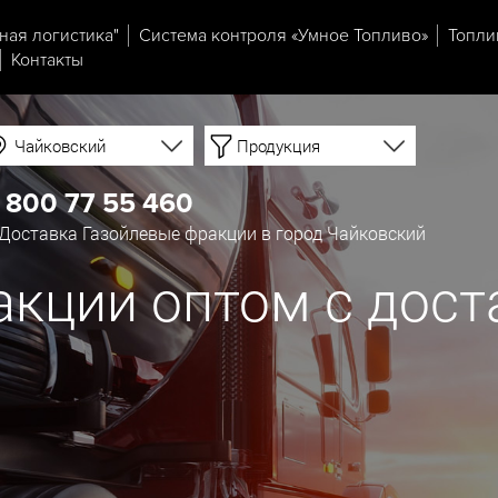
ная логистика"
Система контроля «Умное Топливо»
Топли
Контакты
Чайковский
Продукция
 800 77 55 460
Доставка Газойлевые фракции в город Чайковский
кции оптом с дост