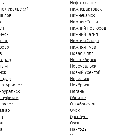
нь
Нефтеюганск
нск-Уральский
Нижневартовск
ышлов
Нижнекамск
к
Нижние Серги
ул
Нижний Новгород
инск
Нижний Тагил
анар
Нижняя Салда
рово
Нижняя Тура
в
Новая Ляля
вград
Новосибирск
лым
Новоуральск
нск
Новый Уренгой
нодар
Норильск
нотурьинск
Ноябрьск
ноуральск
Нягань
ноуфимск
Обнинск
ноярск
Октябрьский
мкар
Омск
ур
Оренбург
ан
Орск
а
Пангоды