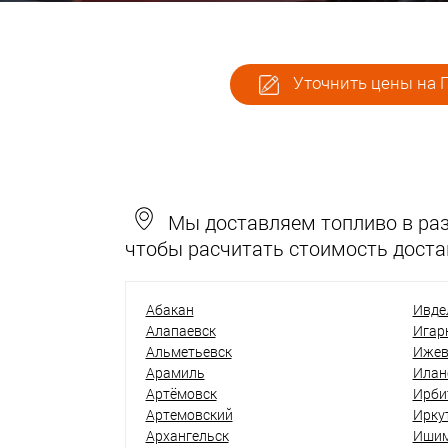
Уточнить цены на 
Мы доставляем топливо в разн
чтобы расчитать стоимость доста
Абакан
Ивде
Алапаевск
Игар
Альметьевск
Ижев
Арамиль
Илан
Артёмовск
Ирби
Артемовский
Ирку
Архангельск
Иши