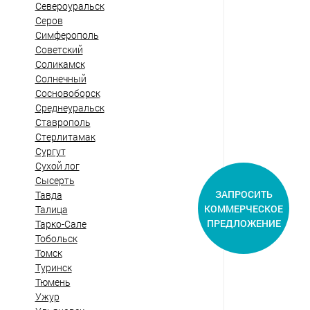
Североуральск
Серов
Симферополь
Советский
Соликамск
Солнечный
Сосновоборск
Среднеуральск
Ставрополь
Стерлитамак
Сургут
Сухой лог
Сысерть
ЗАПРОСИТЬ
Тавда
КОММЕРЧЕСКОЕ
Талица
ПРЕДЛОЖЕНИЕ
Тарко-Сале
Тобольск
Томск
Туринск
Тюмень
Ужур