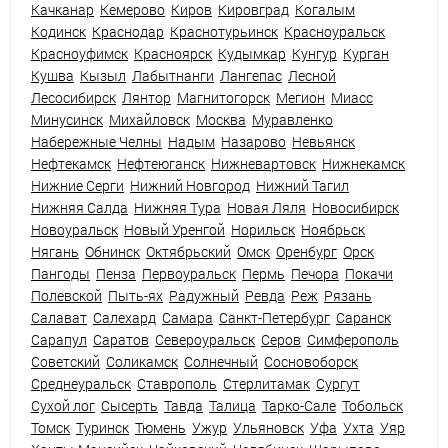
Качканар
Кемерово
Киров
Кировград
Когалым
Кодинск
Краснодар
Краснотурьинск
Красноуральск
Красноуфимск
Красноярск
Кудымкар
Кунгур
Курган
Кушва
Кызыл
Лабытнанги
Лангепас
Лесной
Лесосибирск
Лянтор
Магнитогорск
Мегион
Миасс
Минусинск
Михайловск
Москва
Муравленко
Набережные Челны
Надым
Назарово
Невьянск
Нефтекамск
Нефтеюганск
Нижневартовск
Нижнекамск
Нижние Серги
Нижний Новгород
Нижний Тагил
Нижняя Салда
Нижняя Тура
Новая Ляля
Новосибирск
Новоуральск
Новый Уренгой
Норильск
Ноябрьск
Нягань
Обнинск
Октябрьский
Омск
Оренбург
Орск
Пангоды
Пенза
Первоуральск
Пермь
Печора
Покачи
Полевской
Пыть-ях
Радужный
Ревда
Реж
Рязань
Салават
Салехард
Самара
Санкт-Петербург
Саранск
Сарапул
Саратов
Североуральск
Серов
Симферополь
Советский
Соликамск
Солнечный
Сосновоборск
Среднеуральск
Ставрополь
Стерлитамак
Сургут
Сухой лог
Сысерть
Тавда
Талица
Тарко-Сале
Тобольск
Томск
Туринск
Тюмень
Ужур
Ульяновск
Уфа
Ухта
Уяр