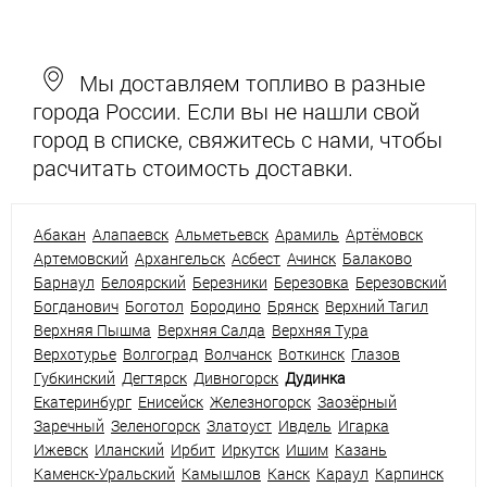
Мы доставляем топливо в разные
города России. Если вы не нашли свой
город в списке, свяжитесь с нами, чтобы
расчитать стоимость доставки.
Абакан
Алапаевск
Альметьевск
Арамиль
Артёмовск
Артемовский
Архангельск
Асбест
Ачинск
Балаково
Барнаул
Белоярский
Березники
Березовка
Березовский
Богданович
Боготол
Бородино
Брянск
Верхний Тагил
Верхняя Пышма
Верхняя Салда
Верхняя Тура
Верхотурье
Волгоград
Волчанск
Воткинск
Глазов
Губкинский
Дегтярск
Дивногорск
Дудинка
Екатеринбург
Енисейск
Железногорск
Заозёрный
Заречный
Зеленогорск
Златоуст
Ивдель
Игарка
Ижевск
Иланский
Ирбит
Иркутск
Ишим
Казань
Каменск-Уральский
Камышлов
Канск
Караул
Карпинск