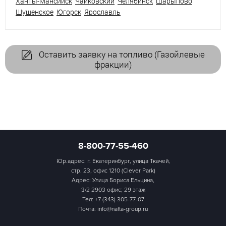
Ханты-Мансийск
Чайковский
Челябинск
Шарыпово
Шушенское
Югорск
Ярославль
Оставить заявку на топливо (Газойлевые
фракции)
8-800-77-55-460
Юр.адрес: г. Екатеринбург, улица Ткачей,
стр. 23, офис 1210 (Clever Park)
Адрес: Улица Бориса Ельцина,
3/2 2903 офис; 29 этаж
Тел:
+7 (343) 305-77-07
Почта: info@nafta-group.ru