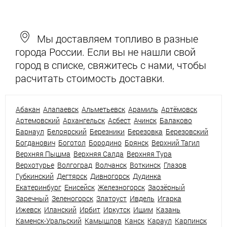
Мы доставляем топливо в разные
города России. Если вы не нашли свой
город в списке, свяжитесь с нами, чтобы
расчитать стоимость доставки.
Абакан
Алапаевск
Альметьевск
Арамиль
Артёмовск
Артемовский
Архангельск
Асбест
Ачинск
Балаково
Барнаул
Белоярский
Березники
Березовка
Березовский
Богданович
Боготол
Бородино
Брянск
Верхний Тагил
Верхняя Пышма
Верхняя Салда
Верхняя Тура
Верхотурье
Волгоград
Волчанск
Воткинск
Глазов
Губкинский
Дегтярск
Дивногорск
Дудинка
Екатеринбург
Енисейск
Железногорск
Заозёрный
Заречный
Зеленогорск
Златоуст
Ивдель
Игарка
Ижевск
Иланский
Ирбит
Иркутск
Ишим
Казань
Каменск-Уральский
Камышлов
Канск
Караул
Карпинск