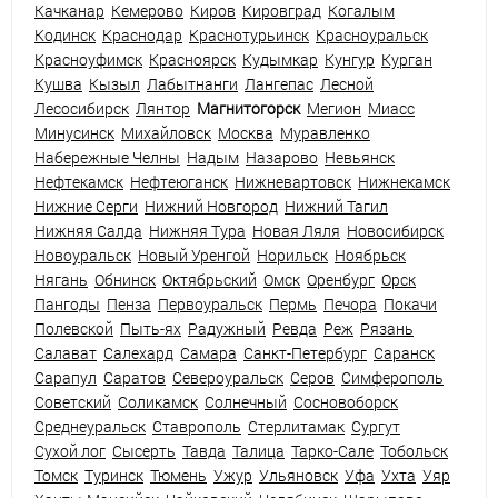
Качканар
Кемерово
Киров
Кировград
Когалым
Кодинск
Краснодар
Краснотурьинск
Красноуральск
Красноуфимск
Красноярск
Кудымкар
Кунгур
Курган
Кушва
Кызыл
Лабытнанги
Лангепас
Лесной
Лесосибирск
Лянтор
Магнитогорск
Мегион
Миасс
Минусинск
Михайловск
Москва
Муравленко
Набережные Челны
Надым
Назарово
Невьянск
Нефтекамск
Нефтеюганск
Нижневартовск
Нижнекамск
Нижние Серги
Нижний Новгород
Нижний Тагил
Нижняя Салда
Нижняя Тура
Новая Ляля
Новосибирск
Новоуральск
Новый Уренгой
Норильск
Ноябрьск
Нягань
Обнинск
Октябрьский
Омск
Оренбург
Орск
Пангоды
Пенза
Первоуральск
Пермь
Печора
Покачи
Полевской
Пыть-ях
Радужный
Ревда
Реж
Рязань
Салават
Салехард
Самара
Санкт-Петербург
Саранск
Сарапул
Саратов
Североуральск
Серов
Симферополь
Советский
Соликамск
Солнечный
Сосновоборск
Среднеуральск
Ставрополь
Стерлитамак
Сургут
Сухой лог
Сысерть
Тавда
Талица
Тарко-Сале
Тобольск
Томск
Туринск
Тюмень
Ужур
Ульяновск
Уфа
Ухта
Уяр