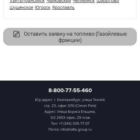
Ханты-Мансийск
Чайковский
Челябинск
Шарыпово
Шушенское
Югорск
Ярославль
Оставить заявку на топливо (Газойлевые
фракции)
8-800-77-55-460
Юр.адрес: г. Екатеринбург, улица Ткачей,
стр. 23, офис 1210 (Clever Park)
Адрес: Улица Бориса Ельцина,
3/2 2903 офис; 29 этаж
Тел:
+7 (343) 305-77-07
Почта: info@nafta-group.ru