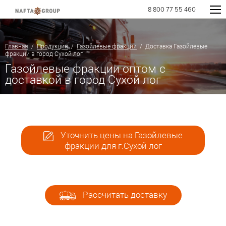
8 800 77 55 460
Главная
/
Продукция
/
Газойлевые фракции
/ Доставка Газойлевые
фракции в город Сухой лог
Газойлевые фракции оптом с
доставкой в город Сухой лог
Уточнить цены на Газойлевые
фракции для г.Сухой лог
Рассчитать доставку