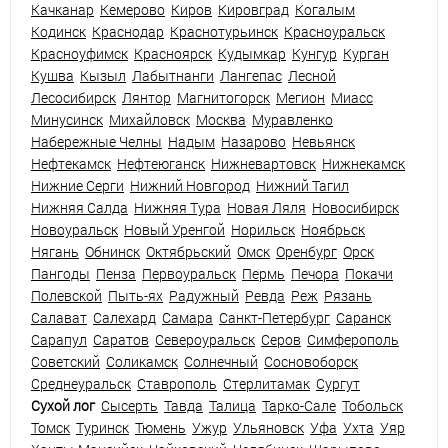
Качканар
Кемерово
Киров
Кировград
Когалым
Кодинск
Краснодар
Краснотурьинск
Красноуральск
Красноуфимск
Красноярск
Кудымкар
Кунгур
Курган
Кушва
Кызыл
Лабытнанги
Лангепас
Лесной
Лесосибирск
Лянтор
Магнитогорск
Мегион
Миасс
Минусинск
Михайловск
Москва
Муравленко
Набережные Челны
Надым
Назарово
Невьянск
Нефтекамск
Нефтеюганск
Нижневартовск
Нижнекамск
Нижние Серги
Нижний Новгород
Нижний Тагил
Нижняя Салда
Нижняя Тура
Новая Ляля
Новосибирск
Новоуральск
Новый Уренгой
Норильск
Ноябрьск
Нягань
Обнинск
Октябрьский
Омск
Оренбург
Орск
Пангоды
Пенза
Первоуральск
Пермь
Печора
Покачи
Полевской
Пыть-ях
Радужный
Ревда
Реж
Рязань
Салават
Салехард
Самара
Санкт-Петербург
Саранск
Сарапул
Саратов
Североуральск
Серов
Симферополь
Советский
Соликамск
Солнечный
Сосновоборск
Среднеуральск
Ставрополь
Стерлитамак
Сургут
Сухой лог
Сысерть
Тавда
Талица
Тарко-Сале
Тобольск
Томск
Туринск
Тюмень
Ужур
Ульяновск
Уфа
Ухта
Уяр