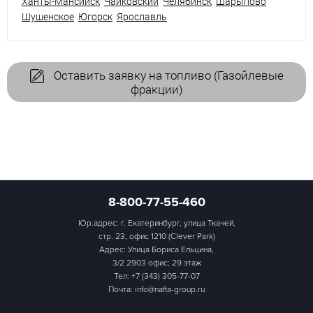
Ханты-Мансийск
Чайковский
Челябинск
Шарыпово
Шушенское
Югорск
Ярославль
Оставить заявку на топливо (Газойлевые
фракции)
8-800-77-55-460
Юр.адрес: г. Екатеринбург, улица Ткачей,
стр. 23, офис 1210 (Clever Park)
Адрес: Улица Бориса Ельцина,
3/2 2903 офис; 29 этаж
Тел:
+7 (343) 305-77-07
Почта: info@nafta-group.ru