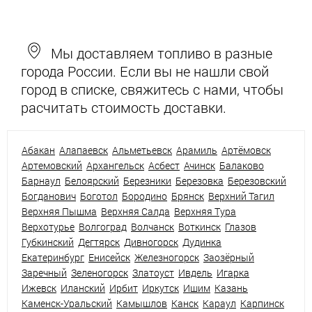
Мы доставляем топливо в разные
города России. Если вы не нашли свой
город в списке, свяжитесь с нами, чтобы
расчитать стоимость доставки.
Абакан
Алапаевск
Альметьевск
Арамиль
Артёмовск
Артемовский
Архангельск
Асбест
Ачинск
Балаково
Барнаул
Белоярский
Березники
Березовка
Березовский
Богданович
Боготол
Бородино
Брянск
Верхний Тагил
Верхняя Пышма
Верхняя Салда
Верхняя Тура
Верхотурье
Волгоград
Волчанск
Воткинск
Глазов
Губкинский
Дегтярск
Дивногорск
Дудинка
Екатеринбург
Енисейск
Железногорск
Заозёрный
Заречный
Зеленогорск
Златоуст
Ивдель
Игарка
Ижевск
Иланский
Ирбит
Иркутск
Ишим
Казань
Каменск-Уральский
Камышлов
Канск
Караул
Карпинск