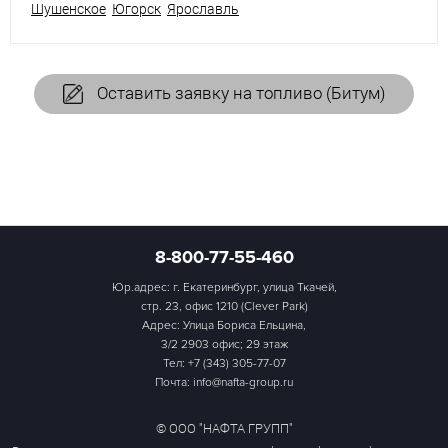
Шушенское
Югорск
Ярославль
Оставить заявку на топливо (Битум)
8-800-77-55-460
Юр.адрес: г. Екатеринбург, улица Ткачей,
стр. 23, офис 1210 (Clever Park)
Адрес: Улица Бориса Ельцина,
3/2 2903 офис; 29 этаж
Тел:
+7 (343) 305-77-07
Почта: info@nafta-group.ru
© ООО "НАФТА ГРУПП"