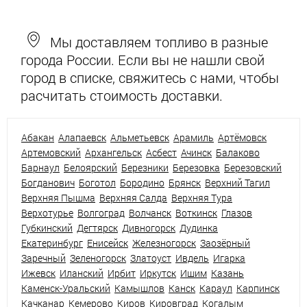
Мы доставляем топливо в разные
города России. Если вы не нашли свой
город в списке, свяжитесь с нами, чтобы
расчитать стоимость доставки.
Абакан
Алапаевск
Альметьевск
Арамиль
Артёмовск
Артемовский
Архангельск
Асбест
Ачинск
Балаково
Барнаул
Белоярский
Березники
Березовка
Березовский
Богданович
Боготол
Бородино
Брянск
Верхний Тагил
Верхняя Пышма
Верхняя Салда
Верхняя Тура
Верхотурье
Волгоград
Волчанск
Воткинск
Глазов
Губкинский
Дегтярск
Дивногорск
Дудинка
Екатеринбург
Енисейск
Железногорск
Заозёрный
Заречный
Зеленогорск
Златоуст
Ивдель
Игарка
Ижевск
Иланский
Ирбит
Иркутск
Ишим
Казань
Каменск-Уральский
Камышлов
Канск
Караул
Карпинск
Качканар
Кемерово
Киров
Кировград
Когалым