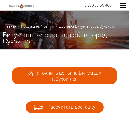
8 800 77 55 460
Главная
/
Продукция
/
Битум
/ Доставка Битум в город Сухой лог
Битум оптом с доставкой в город
Сухой лог
Уточнить цены на Битум для
г.Сухой лог
Рассчитать доставку