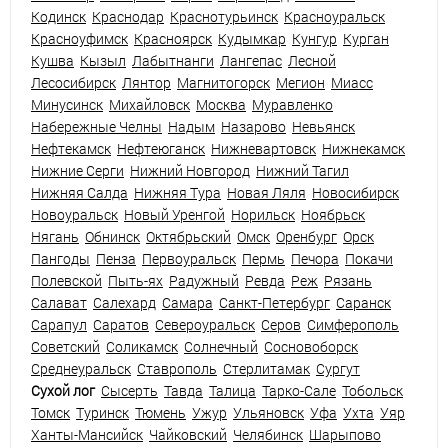
Кодинск
Краснодар
Краснотурьинск
Красноуральск
Красноуфимск
Красноярск
Кудымкар
Кунгур
Курган
Кушва
Кызыл
Лабытнанги
Лангепас
Лесной
Лесосибирск
Лянтор
Магнитогорск
Мегион
Миасс
Минусинск
Михайловск
Москва
Муравленко
Набережные Челны
Надым
Назарово
Невьянск
Нефтекамск
Нефтеюганск
Нижневартовск
Нижнекамск
Нижние Серги
Нижний Новгород
Нижний Тагил
Нижняя Салда
Нижняя Тура
Новая Ляля
Новосибирск
Новоуральск
Новый Уренгой
Норильск
Ноябрьск
Нягань
Обнинск
Октябрьский
Омск
Оренбург
Орск
Пангоды
Пенза
Первоуральск
Пермь
Печора
Покачи
Полевской
Пыть-ях
Радужный
Ревда
Реж
Рязань
Салават
Салехард
Самара
Санкт-Петербург
Саранск
Сарапул
Саратов
Североуральск
Серов
Симферополь
Советский
Соликамск
Солнечный
Сосновоборск
Среднеуральск
Ставрополь
Стерлитамак
Сургут
Сухой лог
Сысерть
Тавда
Талица
Тарко-Сале
Тобольск
Томск
Туринск
Тюмень
Ужур
Ульяновск
Уфа
Ухта
Уяр
Ханты-Мансийск
Чайковский
Челябинск
Шарыпово