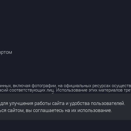
ортом
нных, включая фотографии, на официальных ресурсах осуществ
асий соответствующих лиц. Использование этих материалов тр
лько с разрешения правообладателя.
 для улучшения работы сайта и удобства пользователей.
льных данных
нальных данных
ся сайтом, вы соглашаетесь на их использование.