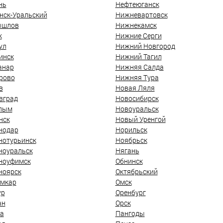
нь
Нефтеюганск
нск-Уральский
Нижневартовск
ышлов
Нижнекамск
к
Нижние Серги
ул
Нижний Новгород
инск
Нижний Тагил
анар
Нижняя Салда
рово
Нижняя Тура
в
Новая Ляля
вград
Новосибирск
лым
Новоуральск
нск
Новый Уренгой
нодар
Норильск
нотурьинск
Ноябрьск
ноуральск
Нягань
ноуфимск
Обнинск
ноярск
Октябрьский
мкар
Омск
ур
Оренбург
ан
Орск
а
Пангоды