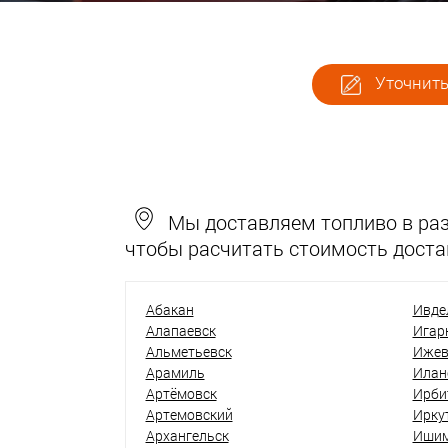
Уточнить
Мы доставляем топливо в разн
чтобы расчитать стоимость доста
Абакан
Ивде
Алапаевск
Игар
Альметьевск
Ижев
Арамиль
Илан
Артёмовск
Ирби
Артемовский
Ирку
Архангельск
Иши