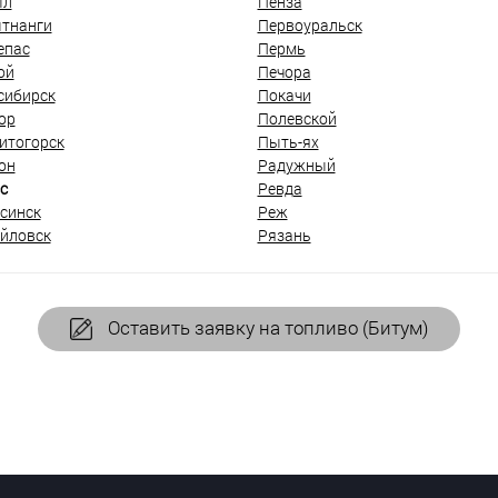
ыл
Пенза
тнанги
Первоуральск
епас
Пермь
ой
Печора
сибирск
Покачи
ор
Полевской
итогорск
Пыть-ях
он
Радужный
с
Ревда
синск
Реж
йловск
Рязань
Оставить заявку на топливо (Битум)