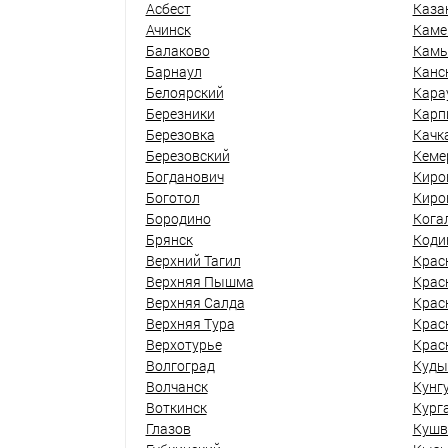
Асбест
Каза
Ачинск
Каме
Балаково
Кам
Барнаул
Канс
Белоярский
Кара
Березники
Карп
Березовка
Качк
Березовский
Кеме
Богданович
Киро
Боготол
Киро
Бородино
Кога
Брянск
Коди
Верхний Тагил
Крас
Верхняя Пышма
Крас
Верхняя Салда
Крас
Верхняя Тура
Крас
Верхотурье
Крас
Волгоград
Куды
Волчанск
Кунг
Воткинск
Кург
Глазов
Кушв