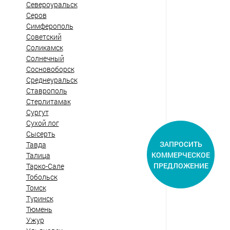
Североуральск
Серов
Симферополь
Советский
Соликамск
Солнечный
Сосновоборск
Среднеуральск
Ставрополь
Стерлитамак
Сургут
Сухой лог
Сысерть
ЗАПРОСИТЬ
Тавда
КОММЕРЧЕСКОЕ
Талица
ПРЕДЛОЖЕНИЕ
Тарко-Сале
Тобольск
Томск
Туринск
Тюмень
Ужур