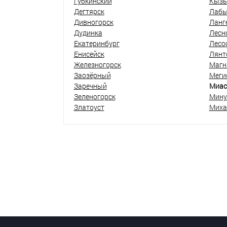
Губкинский
Кыз
Дегтярск
Лабы
Дивногорск
Ланг
Дудинка
Лесн
Екатеринбург
Лесо
Енисейск
Лянт
Железногорск
Магн
Заозёрный
Меги
Заречный
Миас
Зеленогорск
Мину
Златоуст
Миха