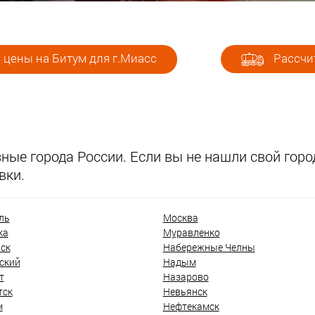
 цены на Битум для г.Миасс
Рассчит
ые города России. Если вы не нашли свой город
вки.
ль
Москва
ка
Муравленко
ск
Набережные Челны
ский
Надым
т
Назарово
тск
Невьянск
м
Нефтекамск