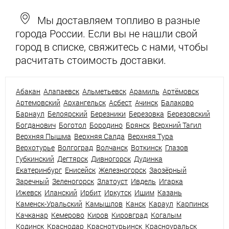
Мы доставляем топливо в разные
города России. Если вы не нашли свой
город в списке, свяжитесь с нами, чтобы
расчитать стоимость доставки.
Абакан
Алапаевск
Альметьевск
Арамиль
Артёмовск
Артемовский
Архангельск
Асбест
Ачинск
Балаково
Барнаул
Белоярский
Березники
Березовка
Березовский
Богданович
Боготол
Бородино
Брянск
Верхний Тагил
Верхняя Пышма
Верхняя Салда
Верхняя Тура
Верхотурье
Волгоград
Волчанск
Воткинск
Глазов
Губкинский
Дегтярск
Дивногорск
Дудинка
Екатеринбург
Енисейск
Железногорск
Заозёрный
Заречный
Зеленогорск
Златоуст
Ивдель
Игарка
Ижевск
Иланский
Ирбит
Иркутск
Ишим
Казань
Каменск-Уральский
Камышлов
Канск
Караул
Карпинск
Качканар
Кемерово
Киров
Кировград
Когалым
Кодинск
Краснодар
Краснотурьинск
Красноуральск