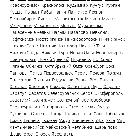
Красноуфимск
Красноярск
Кудымкар
Кунгур
Курган
Кушва
Кызыл
Лабытнанги
Лангепас
Лесной
Лесосибирск
Лянтор
Магнитогорск
Мегион
Миасс
Минусинск
Михайловск
Москва
Муравленко
Набережные Челны
Надым
Назарово
Невьянск
Нефтекамск
Нефтеюганск
Нижневартовск
Нижнекамск
Нижние Серги
Нижний Новгород
Нижний Тагил
Нижняя Салда
Нижняя Тура
Новая Ляля
Новосибирск
Новоуральск
Новый Уренгой
Норильск
Ноябрьск
Нягань
Обнинск
Октябрьский
Омск
Оренбург
Орск
Пангоды
Пенза
Первоуральск
Пермь
Печора
Покачи
Полевской
Пыть-ях
Радужный
Ревда
Реж
Рязань
Салават
Салехард
Самара
Санкт-Петербург
Саранск
Сарапул
Саратов
Североуральск
Серов
Симферополь
Советский
Соликамск
Солнечный
Сосновоборск
Среднеуральск
Ставрополь
Стерлитамак
Сургут
Сухой лог
Сысерть
Тавда
Талица
Тарко-Сале
Тобольск
Томск
Туринск
Тюмень
Ужур
Ульяновск
Уфа
Ухта
Уяр
Ханты-Мансийск
Чайковский
Челябинск
Шарыпово
Шушенское
Югорск
Ярославль