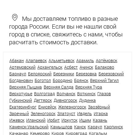
Мы доставляем топливо в разные
города России. Если вы не нашли свой
город в списке, свяжитесь с нами, чтобы
расчитать стоимость доставки.
Абакан
Алапаевск
Альметьевск
Арамиль
Артёмовск
Артемовский
Архангельск
Асбест
Ачинск
Балаково
Барнаул
Белоярский
Березники
Березовка
Березовский
Богданович
Боготол
Бородино
Брянск
Верхний Тагил
Верхняя Пышма
Верхняя Салда
Верхняя Тура
Верхотурье
Волгоград
Волчанск
Воткинск
Глазов
Губкинский
Дегтярск
Дивногорск
Дудинка
Екатеринбург
Енисейск
Железногорск
Заозёрный
Заречный
Зеленогорск
Златоуст
Ивдель
Игарка
Ижевск
Иланский
Ирбит
Иркутск
Ишим
Казань
Каменск-Уральский
Камышлов
Канск
Караул
Карпинск
Качканар
Кемерово
Киров
Кировград
Когалым