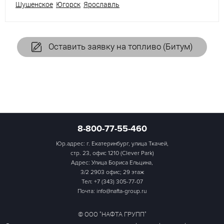
Шушенское
Югорск
Ярославль
Оставить заявку на топливо (Битум)
8-800-77-55-460
Юр.адрес: г. Екатеринбург, улица Ткачей,
стр. 23, офис 1210 (Clever Park)
Адрес: Улица Бориса Ельцина,
3/2 2903 офис; 29 этаж
Тел:
+7 (343) 305-77-07
Почта: info@nafta-group.ru
© ООО "НАФТА ГРУПП"