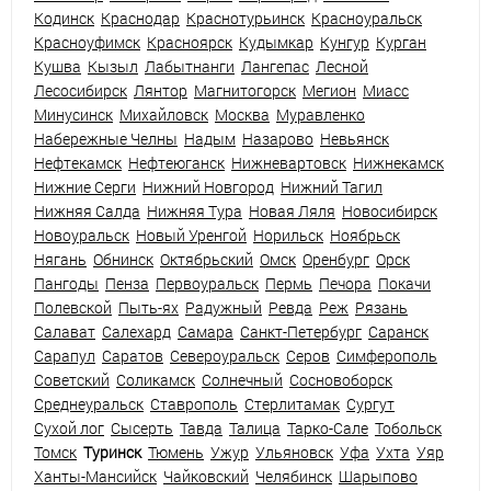
Кодинск
Краснодар
Краснотурьинск
Красноуральск
Красноуфимск
Красноярск
Кудымкар
Кунгур
Курган
Кушва
Кызыл
Лабытнанги
Лангепас
Лесной
Лесосибирск
Лянтор
Магнитогорск
Мегион
Миасс
Минусинск
Михайловск
Москва
Муравленко
Набережные Челны
Надым
Назарово
Невьянск
Нефтекамск
Нефтеюганск
Нижневартовск
Нижнекамск
Нижние Серги
Нижний Новгород
Нижний Тагил
Нижняя Салда
Нижняя Тура
Новая Ляля
Новосибирск
Новоуральск
Новый Уренгой
Норильск
Ноябрьск
Нягань
Обнинск
Октябрьский
Омск
Оренбург
Орск
Пангоды
Пенза
Первоуральск
Пермь
Печора
Покачи
Полевской
Пыть-ях
Радужный
Ревда
Реж
Рязань
Салават
Салехард
Самара
Санкт-Петербург
Саранск
Сарапул
Саратов
Североуральск
Серов
Симферополь
Советский
Соликамск
Солнечный
Сосновоборск
Среднеуральск
Ставрополь
Стерлитамак
Сургут
Сухой лог
Сысерть
Тавда
Талица
Тарко-Сале
Тобольск
Томск
Туринск
Тюмень
Ужур
Ульяновск
Уфа
Ухта
Уяр
Ханты-Мансийск
Чайковский
Челябинск
Шарыпово