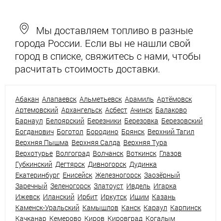
Мы доставляем топливо в разные
города России. Если вы не нашли свой
город в списке, свяжитесь с нами, чтобы
расчитать стоимость доставки.
Абакан
Алапаевск
Альметьевск
Арамиль
Артёмовск
Артемовский
Архангельск
Асбест
Ачинск
Балаково
Барнаул
Белоярский
Березники
Березовка
Березовский
Богданович
Боготол
Бородино
Брянск
Верхний Тагил
Верхняя Пышма
Верхняя Салда
Верхняя Тура
Верхотурье
Волгоград
Волчанск
Воткинск
Глазов
Губкинский
Дегтярск
Дивногорск
Дудинка
Екатеринбург
Енисейск
Железногорск
Заозёрный
Заречный
Зеленогорск
Златоуст
Ивдель
Игарка
Ижевск
Иланский
Ирбит
Иркутск
Ишим
Казань
Каменск-Уральский
Камышлов
Канск
Караул
Карпинск
Качканар
Кемерово
Киров
Кировград
Когалым