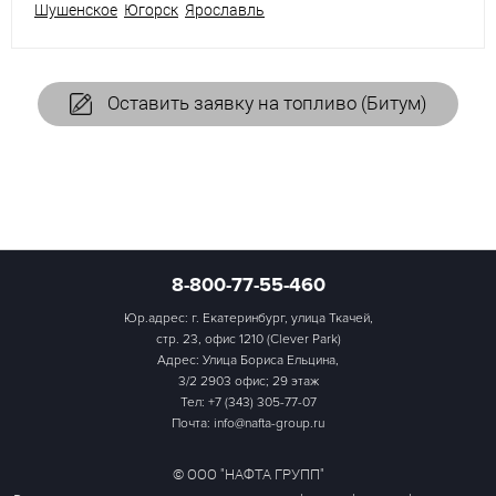
Шушенское
Югорск
Ярославль
Оставить заявку на топливо (Битум)
8-800-77-55-460
Юр.адрес: г. Екатеринбург, улица Ткачей,
стр. 23, офис 1210 (Clever Park)
Адрес: Улица Бориса Ельцина,
3/2 2903 офис; 29 этаж
Тел:
+7 (343) 305-77-07
Почта: info@nafta-group.ru
© ООО "НАФТА ГРУПП"