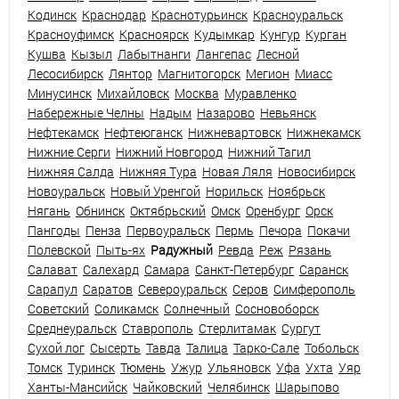
Кодинск
Краснодар
Краснотурьинск
Красноуральск
Красноуфимск
Красноярск
Кудымкар
Кунгур
Курган
Кушва
Кызыл
Лабытнанги
Лангепас
Лесной
Лесосибирск
Лянтор
Магнитогорск
Мегион
Миасс
Минусинск
Михайловск
Москва
Муравленко
Набережные Челны
Надым
Назарово
Невьянск
Нефтекамск
Нефтеюганск
Нижневартовск
Нижнекамск
Нижние Серги
Нижний Новгород
Нижний Тагил
Нижняя Салда
Нижняя Тура
Новая Ляля
Новосибирск
Новоуральск
Новый Уренгой
Норильск
Ноябрьск
Нягань
Обнинск
Октябрьский
Омск
Оренбург
Орск
Пангоды
Пенза
Первоуральск
Пермь
Печора
Покачи
Полевской
Пыть-ях
Радужный
Ревда
Реж
Рязань
Салават
Салехард
Самара
Санкт-Петербург
Саранск
Сарапул
Саратов
Североуральск
Серов
Симферополь
Советский
Соликамск
Солнечный
Сосновоборск
Среднеуральск
Ставрополь
Стерлитамак
Сургут
Сухой лог
Сысерть
Тавда
Талица
Тарко-Сале
Тобольск
Томск
Туринск
Тюмень
Ужур
Ульяновск
Уфа
Ухта
Уяр
Ханты-Мансийск
Чайковский
Челябинск
Шарыпово