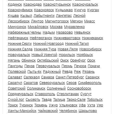
Кодинск
Краснодар
Краснотурьинск
Красноуральск
Красноуфимск
Красноярск
Кудымкар
Кунгур
Курган
Кушва
Кызыл
Лабытнанги
Лангепас
Лесной
Лесосибирск
Лянтор
Магнитогорск
Мегион
Миасс
Минусинск
Михайловск
Москва
Муравленко
Набережные Челны
Надым
Назарово
Невьянск
Нефтекамск
Нефтеюганск
Нижневартовск
Нижнекамск
Нижние Серги
Нижний Новгород
Нижний Тагил
Нижняя Салда
Нижняя Тура
Новая Ляля
Новосибирск
Новоуральск
Новый Уренгой
Норильск
Ноябрьск
Нягань
Обнинск
Октябрьский
Омск
Оренбург
Орск
Пангоды
Пенза
Первоуральск
Пермь
Печора
Покачи
Полевской
Пыть-ях
Радужный
Ревда
Реж
Рязань
Салават
Салехард
Самара
Санкт-Петербург
Саранск
Сарапул
Саратов
Североуральск
Серов
Симферополь
Советский
Соликамск
Солнечный
Сосновоборск
Среднеуральск
Ставрополь
Стерлитамак
Сургут
Сухой лог
Сысерть
Тавда
Талица
Тарко-Сале
Тобольск
Томск
Туринск
Тюмень
Ужур
Ульяновск
Уфа
Ухта
Уяр
Ханты-Мансийск
Чайковский
Челябинск
Шарыпово