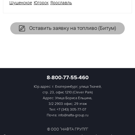
Шушенское
Югорск
Ярославль
Оставить заявку на топливо (Битум)
8-800-77-55-460
Юр.адрес: г. Екатеринбург, улица Ткачей,
стр. 23, офис 1210 (Clever Park)
Адрес: Улица Бориса Ельцина,
3/2 2903 офис; 29 этаж
Тел:
+7 (343) 305-77-07
Почта: info@nafta-group.ru
© ООО "НАФТА ГРУПП"