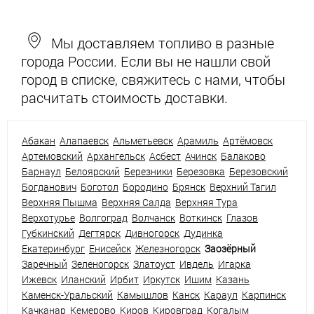
Мы доставляем топливо в разные
города России. Если вы не нашли свой
город в списке, свяжитесь с нами, чтобы
расчитать стоимость доставки.
Абакан
Алапаевск
Альметьевск
Арамиль
Артёмовск
Артемовский
Архангельск
Асбест
Ачинск
Балаково
Барнаул
Белоярский
Березники
Березовка
Березовский
Богданович
Боготол
Бородино
Брянск
Верхний Тагил
Верхняя Пышма
Верхняя Салда
Верхняя Тура
Верхотурье
Волгоград
Волчанск
Воткинск
Глазов
Губкинский
Дегтярск
Дивногорск
Дудинка
Екатеринбург
Енисейск
Железногорск
Заозёрный
Заречный
Зеленогорск
Златоуст
Ивдель
Игарка
Ижевск
Иланский
Ирбит
Иркутск
Ишим
Казань
Каменск-Уральский
Камышлов
Канск
Караул
Карпинск
Качканар
Кемерово
Киров
Кировград
Когалым