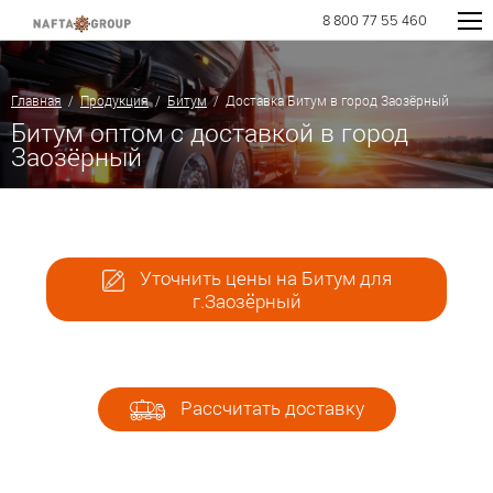
8 800 77 55 460
Главная
/
Продукция
/
Битум
/ Доставка Битум в город Заозёрный
Битум оптом с доставкой в город
Заозёрный
Уточнить цены на Битум для
г.Заозёрный
Рассчитать доставку