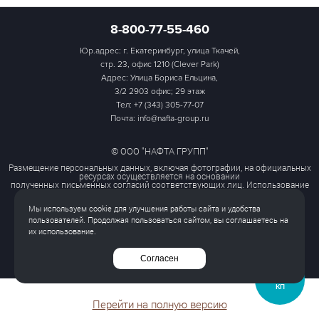
8-800-77-55-460
Юр.адрес: г. Екатеринбург, улица Ткачей,
стр. 23, офис 1210 (Clever Park)
Адрес: Улица Бориса Ельцина,
3/2 2903 офис; 29 этаж
Тел:
+7 (343) 305-77-07
Почта: info@nafta-group.ru
© ООО "НАФТА ГРУПП"
Размещение персональных данных, включая фотографии, на официальных
ресурсах осуществляется на основании
полученных письменных согласий соответствующих лиц. Использование
этих материалов третьими лицами
ограничено и допускается только с разрешения правообладателя.
Мы используем cookie для улучшения работы сайта и удобства
Политика обработки персональных данных
пользователей. Продолжая пользоваться сайтом, вы соглашаетесь на
Согласие на обработку персональных данных
их использование.
Все права защищены
Согласен
ЗАПРОСИТЬ
КП
Перейти на полную версию