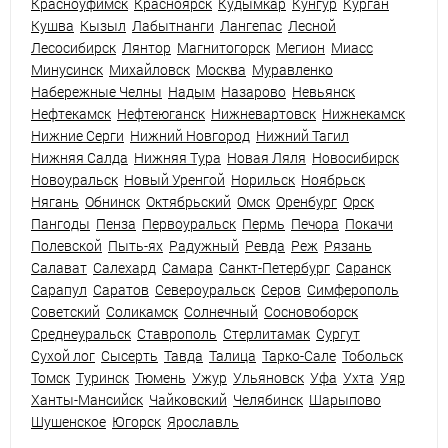
Красноуфимск
Красноярск
Кудымкар
Кунгур
Курган
Кушва
Кызыл
Лабытнанги
Лангепас
Лесной
Лесосибирск
Лянтор
Магнитогорск
Мегион
Миасс
Минусинск
Михайловск
Москва
Муравленко
Набережные Челны
Надым
Назарово
Невьянск
Нефтекамск
Нефтеюганск
Нижневартовск
Нижнекамск
Нижние Серги
Нижний Новгород
Нижний Тагил
Нижняя Салда
Нижняя Тура
Новая Ляля
Новосибирск
Новоуральск
Новый Уренгой
Норильск
Ноябрьск
Нягань
Обнинск
Октябрьский
Омск
Оренбург
Орск
Пангоды
Пенза
Первоуральск
Пермь
Печора
Покачи
Полевской
Пыть-ях
Радужный
Ревда
Реж
Рязань
Салават
Салехард
Самара
Санкт-Петербург
Саранск
Сарапул
Саратов
Североуральск
Серов
Симферополь
Советский
Соликамск
Солнечный
Сосновоборск
Среднеуральск
Ставрополь
Стерлитамак
Сургут
Сухой лог
Сысерть
Тавда
Талица
Тарко-Сале
Тобольск
Томск
Туринск
Тюмень
Ужур
Ульяновск
Уфа
Ухта
Уяр
Ханты-Мансийск
Чайковский
Челябинск
Шарыпово
Шушенское
Югорск
Ярославль