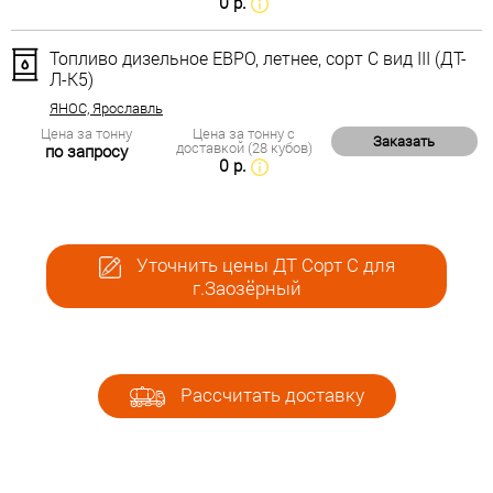
0 р.
Топливо дизельное ЕВРО, летнее, сорт С вид III (ДТ-
Л-К5)
ЯНОС, Ярославль
Цена за тонну
Цена за тонну с
Заказать
доставкой (28 кубов)
по запросу
0 р.
Уточнить цены ДТ Сорт С для
г.Заозёрный
Рассчитать доставку