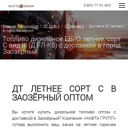
8 800 77 55 460
Главная
/
Продукция
/
ДТ Евро 5
/
ДТ летнее C
/ Доставка ДТ летнее C
в город Заозёрный
Топливо дизельное ЕВРО, летнее, сорт
С вид III (ДТ-Л-К5) с доставкой в город
Заозёрный
ДТ ЛЕТНЕЕ СОРТ С В
ЗАОЗЁРНЫЙ ОПТОМ
Вы хотите купить дизельное топливо оптом с
доставкой в Заозёрный? Компания «НАФТА ГРУПП»
готова выполнить ваш заказ на летнее горючее