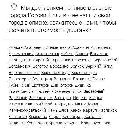
Мы доставляем топливо в разные
города России. Если вы не нашли свой
город в списке, свяжитесь с нами, чтобы
расчитать стоимость доставки.
Абакан
Алапаевск
Альметьевск
Арамиль
Артёмовск
Артемовский
Архангельск
Асбест
Ачинск
Балаково
Барнаул
Белоярский
Березники
Березовка
Березовский
Богданович
Боготол
Бородино
Брянск
Верхний Тагил
Верхняя Пышма
Верхняя Салда
Верхняя Тура
Верхотурье
Волгоград
Волчанск
Воткинск
Глазов
Губкинский
Дегтярск
Дивногорск
Дудинка
Екатеринбург
Енисейск
Железногорск
Заозёрный
Заречный
Зеленогорск
Златоуст
Ивдель
Игарка
Ижевск
Иланский
Ирбит
Иркутск
Ишим
Казань
Каменск-Уральский
Камышлов
Канск
Караул
Карпинск
Качканар
Кемерово
Киров
Кировград
Когалым
Кодинск
Краснодар
Краснотурьинск
Красноуральск