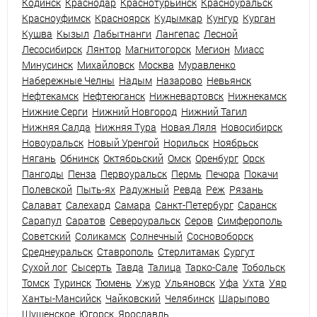
Кодинск
Краснодар
Краснотурьинск
Красноуральск
Красноуфимск
Красноярск
Кудымкар
Кунгур
Курган
Кушва
Кызыл
Лабытнанги
Лангепас
Лесной
Лесосибирск
Лянтор
Магнитогорск
Мегион
Миасс
Минусинск
Михайловск
Москва
Муравленко
Набережные Челны
Надым
Назарово
Невьянск
Нефтекамск
Нефтеюганск
Нижневартовск
Нижнекамск
Нижние Серги
Нижний Новгород
Нижний Тагил
Нижняя Салда
Нижняя Тура
Новая Ляля
Новосибирск
Новоуральск
Новый Уренгой
Норильск
Ноябрьск
Нягань
Обнинск
Октябрьский
Омск
Оренбург
Орск
Пангоды
Пенза
Первоуральск
Пермь
Печора
Покачи
Полевской
Пыть-ях
Радужный
Ревда
Реж
Рязань
Салават
Салехард
Самара
Санкт-Петербург
Саранск
Сарапул
Саратов
Североуральск
Серов
Симферополь
Советский
Соликамск
Солнечный
Сосновоборск
Среднеуральск
Ставрополь
Стерлитамак
Сургут
Сухой лог
Сысерть
Тавда
Талица
Тарко-Сале
Тобольск
Томск
Туринск
Тюмень
Ужур
Ульяновск
Уфа
Ухта
Уяр
Ханты-Мансийск
Чайковский
Челябинск
Шарыпово
Шушенское
Югорск
Ярославль