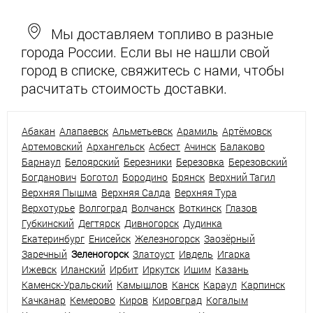
Мы доставляем топливо в разные
города России. Если вы не нашли свой
город в списке, свяжитесь с нами, чтобы
расчитать стоимость доставки.
Абакан
Алапаевск
Альметьевск
Арамиль
Артёмовск
Артемовский
Архангельск
Асбест
Ачинск
Балаково
Барнаул
Белоярский
Березники
Березовка
Березовский
Богданович
Боготол
Бородино
Брянск
Верхний Тагил
Верхняя Пышма
Верхняя Салда
Верхняя Тура
Верхотурье
Волгоград
Волчанск
Воткинск
Глазов
Губкинский
Дегтярск
Дивногорск
Дудинка
Екатеринбург
Енисейск
Железногорск
Заозёрный
Заречный
Зеленогорск
Златоуст
Ивдель
Игарка
Ижевск
Иланский
Ирбит
Иркутск
Ишим
Казань
Каменск-Уральский
Камышлов
Канск
Караул
Карпинск
Качканар
Кемерово
Киров
Кировград
Когалым