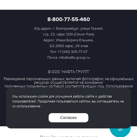
8-800-77-55-460
Юр.адрес: г. Екатеринбург, улица Ткачей,
стр. 23, офис 1210 (Clever Park)
Адрес: Улица Бориса Ельцина,
3/2 2903 офис; 29 этаж
Тел:
+7 (343) 305-77-07
Почта: info@nafta-group.ru
© ООО "НАФТА ГРУПП"
Размещение персональных данных, включая фотографии, на официальных
ресурсах осуществляется на основании
полученных письменных согласий соответствующих лиц. Использование
этих материалов третьими лицами
ограничено и допускается только с разрешения правообладателя.
Мы используем cookie для улучшения работы сайта и удобства
Политика обработки персональных данных
пользователей. Продолжая пользоваться сайтом, вы соглашаетесь на
Согласие на обработку персональных данных
их использование.
Все права защищены
Согласен
ЗАПРОСИТЬ
КП