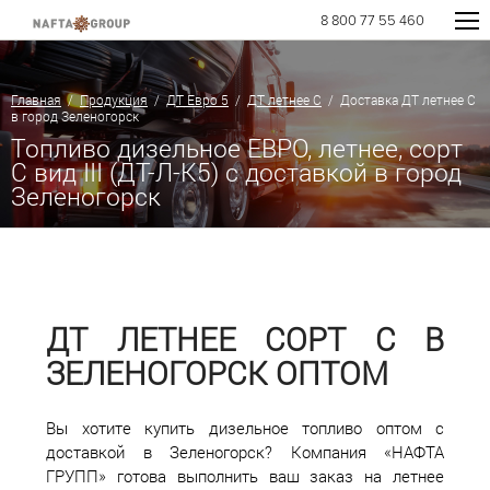
8 800 77 55 460
Главная
/
Продукция
/
ДТ Евро 5
/
ДТ летнее C
/ Доставка ДТ летнее C
в город Зеленогорск
Топливо дизельное ЕВРО, летнее, сорт
С вид III (ДТ-Л-К5) с доставкой в город
Зеленогорск
ДТ ЛЕТНЕЕ СОРТ С В
ЗЕЛЕНОГОРСК ОПТОМ
Вы хотите купить дизельное топливо оптом с
доставкой в Зеленогорск? Компания «НАФТА
ГРУПП» готова выполнить ваш заказ на летнее