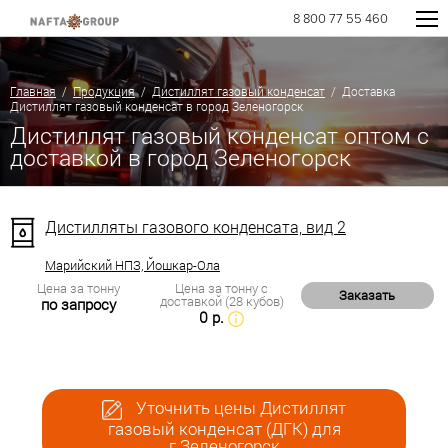
8 800 77 55 460
Главная
/
Продукция
/
Дистиллят газовый конденсат
/ Доставка
Дистиллят газовый конденсат в город Зеленогорск
Дистиллят газовый конденсат оптом с
доставкой в город Зеленогорск
Дистилляты газового конденсата, вид 2
Марийский НПЗ, Йошкар-Ола
Цена за тонну
Цена за тонну с
Заказать
доставкой (28 кубов)
по запросу
0 р.
Уточнить цены Дистиллят
газовый конденсат (ДГК) для
г.Зеленогорск