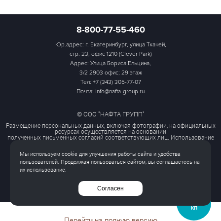
8-800-77-55-460
Юр.адрес: г. Екатеринбург, улица Ткачей,
стр. 23, офис 1210 (Clever Park)
Адрес: Улица Бориса Ельцина,
3/2 2903 офис; 29 этаж
Тел:
+7 (343) 305-77-07
Почта: info@nafta-group.ru
© ООО "НАФТА ГРУПП"
Размещение персональных данных, включая фотографии, на официальных
ресурсах осуществляется на основании
полученных письменных согласий соответствующих лиц. Использование
этих материалов третьими лицами
ограничено и допускается только с разрешения правообладателя.
Мы используем cookie для улучшения работы сайта и удобства
Политика обработки персональных данных
пользователей. Продолжая пользоваться сайтом, вы соглашаетесь на
Согласие на обработку персональных данных
их использование.
Все права защищены
Согласен
ЗАПРОСИТЬ
КП
Перейти на полную версию