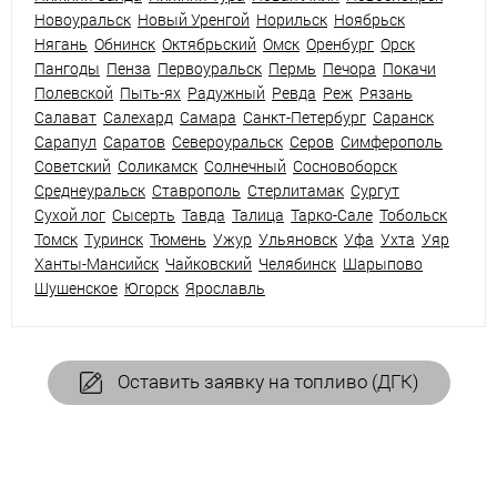
Новоуральск
Новый Уренгой
Норильск
Ноябрьск
Нягань
Обнинск
Октябрьский
Омск
Оренбург
Орск
Пангоды
Пенза
Первоуральск
Пермь
Печора
Покачи
Полевской
Пыть-ях
Радужный
Ревда
Реж
Рязань
Салават
Салехард
Самара
Санкт-Петербург
Саранск
Сарапул
Саратов
Североуральск
Серов
Симферополь
Советский
Соликамск
Солнечный
Сосновоборск
Среднеуральск
Ставрополь
Стерлитамак
Сургут
Сухой лог
Сысерть
Тавда
Талица
Тарко-Сале
Тобольск
Томск
Туринск
Тюмень
Ужур
Ульяновск
Уфа
Ухта
Уяр
Ханты-Мансийск
Чайковский
Челябинск
Шарыпово
Шушенское
Югорск
Ярославль
Оставить заявку на топливо (ДГК)