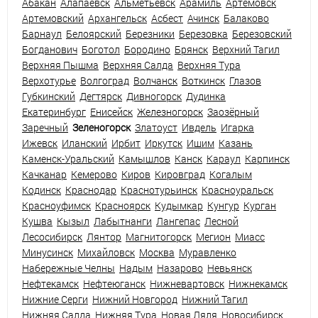
Абакан
Алапаевск
Альметьевск
Арамиль
Артёмовск
Артемовский
Архангельск
Асбест
Ачинск
Балаково
Барнаул
Белоярский
Березники
Березовка
Березовский
Богданович
Боготол
Бородино
Брянск
Верхний Тагил
Верхняя Пышма
Верхняя Салда
Верхняя Тура
Верхотурье
Волгоград
Волчанск
Воткинск
Глазов
Губкинский
Дегтярск
Дивногорск
Дудинка
Екатеринбург
Енисейск
Железногорск
Заозёрный
Заречный
Зеленогорск
Златоуст
Ивдель
Игарка
Ижевск
Иланский
Ирбит
Иркутск
Ишим
Казань
Каменск-Уральский
Камышлов
Канск
Караул
Карпинск
Качканар
Кемерово
Киров
Кировград
Когалым
Кодинск
Краснодар
Краснотурьинск
Красноуральск
Красноуфимск
Красноярск
Кудымкар
Кунгур
Курган
Кушва
Кызыл
Лабытнанги
Лангепас
Лесной
Лесосибирск
Лянтор
Магнитогорск
Мегион
Миасс
Минусинск
Михайловск
Москва
Муравленко
Набережные Челны
Надым
Назарово
Невьянск
Нефтекамск
Нефтеюганск
Нижневартовск
Нижнекамск
Нижние Серги
Нижний Новгород
Нижний Тагил
Нижняя Салда
Нижняя Тура
Новая Ляля
Новосибирск