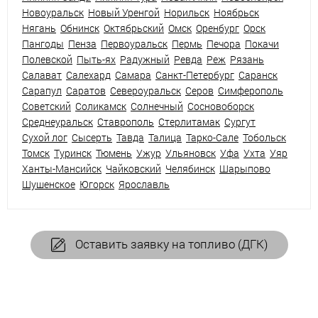
Новоуральск
Новый Уренгой
Норильск
Ноябрьск
Нягань
Обнинск
Октябрьский
Омск
Оренбург
Орск
Пангоды
Пенза
Первоуральск
Пермь
Печора
Покачи
Полевской
Пыть-ях
Радужный
Ревда
Реж
Рязань
Салават
Салехард
Самара
Санкт-Петербург
Саранск
Сарапул
Саратов
Североуральск
Серов
Симферополь
Советский
Соликамск
Солнечный
Сосновоборск
Среднеуральск
Ставрополь
Стерлитамак
Сургут
Сухой лог
Сысерть
Тавда
Талица
Тарко-Сале
Тобольск
Томск
Туринск
Тюмень
Ужур
Ульяновск
Уфа
Ухта
Уяр
Ханты-Мансийск
Чайковский
Челябинск
Шарыпово
Шушенское
Югорск
Ярославль
Оставить заявку на топливо (ДГК)