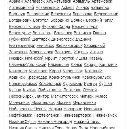
Абакан
Алапаевск
Альметьевск
Арамиль
Артёмовск
Артемовский
Архангельск
Асбест
Ачинск
Балаково
Барнаул
Белоярский
Березники
Березовка
Березовский
Богданович
Боготол
Бородино
Брянск
Верхний Тагил
Верхняя Пышма
Верхняя Салда
Верхняя Тура
Верхотурье
Волгоград
Волчанск
Воткинск
Глазов
Губкинский
Дегтярск
Дивногорск
Дудинка
Екатеринбург
Енисейск
Железногорск
Заозёрный
Заречный
Зеленогорск
Златоуст
Ивдель
Игарка
Ижевск
Иланский
Ирбит
Иркутск
Ишим
Казань
Каменск-Уральский
Камышлов
Канск
Караул
Карпинск
Качканар
Кемерово
Киров
Кировград
Когалым
Кодинск
Краснодар
Краснотурьинск
Красноуральск
Красноуфимск
Красноярск
Кудымкар
Кунгур
Курган
Кушва
Кызыл
Лабытнанги
Лангепас
Лесной
Лесосибирск
Лянтор
Магнитогорск
Мегион
Миасс
Минусинск
Михайловск
Москва
Муравленко
Набережные Челны
Надым
Назарово
Невьянск
Нефтекамск
Нефтеюганск
Нижневартовск
Нижнекамск
Нижние Серги
Нижний Новгород
Нижний Тагил
Нижняя Салда
Нижняя Тура
Новая Ляля
Новосибирск