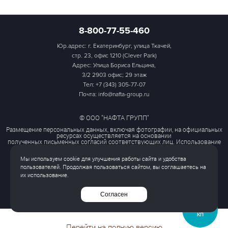
8-800-77-55-460
Юр.адрес: г. Екатеринбург, улица Ткачей,
стр. 23, офис 1210 (Clever Park)
Адрес: Улица Бориса Ельцина,
3/2 2903 офис; 29 этаж
Тел:
+7 (343) 305-77-07
Почта: info@nafta-group.ru
© ООО "НАФТА ГРУПП"
Размещение персональных данных, включая фотографии, на официальных
ресурсах осуществляется на основании
полученных письменных согласий соответствующих лиц. Использование
этих материалов третьими лицами
ограничено и допускается только с разрешения правообладателя.
Мы используем cookie для улучшения работы сайта и удобства
Политика обработки персональных данных
пользователей. Продолжая пользоваться сайтом, вы соглашаетесь на
Согласие на обработку персональных данных
их использование.
Все права защищены
Согласен
ЗАПРОСИТЬ
КП
Перейти на полную версию