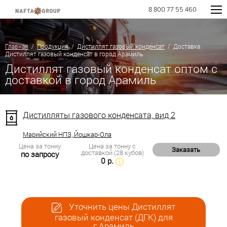
8 800 77 55 460
Главная
/
Продукция
/
Дистиллят газовый конденсат
/ Доставка
Дистиллят газовый конденсат в город Арамиль
Дистиллят газовый конденсат оптом с
доставкой в город Арамиль
Дистилляты газового конденсата, вид 2
Марийский НПЗ, Йошкар-Ола
Цена за тонну
Цена за тонну с
Заказать
доставкой (28 кубов)
по запросу
0 р.
Уточнить цены Дистиллят
газовый конденсат (ДГК) для
г.Арамиль