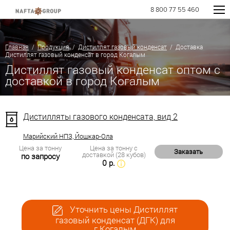
8 800 77 55 460
Главная
/
Продукция
/
Дистиллят газовый конденсат
/ Доставка
Дистиллят газовый конденсат в город Когалым
Дистиллят газовый конденсат оптом с
доставкой в город Когалым
Дистилляты газового конденсата, вид 2
Марийский НПЗ, Йошкар-Ола
Цена за тонну
Цена за тонну с
Заказать
доставкой (28 кубов)
по запросу
0 р.
Уточнить цены Дистиллят
газовый конденсат (ДГК) для
г.Когалым