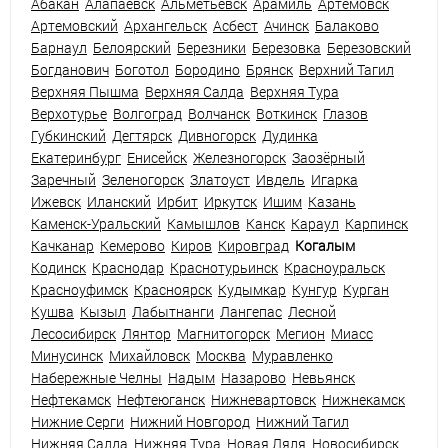
Абакан
Алапаевск
Альметьевск
Арамиль
Артёмовск
Артемовский
Архангельск
Асбест
Ачинск
Балаково
Барнаул
Белоярский
Березники
Березовка
Березовский
Богданович
Боготол
Бородино
Брянск
Верхний Тагил
Верхняя Пышма
Верхняя Салда
Верхняя Тура
Верхотурье
Волгоград
Волчанск
Воткинск
Глазов
Губкинский
Дегтярск
Дивногорск
Дудинка
Екатеринбург
Енисейск
Железногорск
Заозёрный
Заречный
Зеленогорск
Златоуст
Ивдель
Игарка
Ижевск
Иланский
Ирбит
Иркутск
Ишим
Казань
Каменск-Уральский
Камышлов
Канск
Караул
Карпинск
Качканар
Кемерово
Киров
Кировград
Когалым
Кодинск
Краснодар
Краснотурьинск
Красноуральск
Красноуфимск
Красноярск
Кудымкар
Кунгур
Курган
Кушва
Кызыл
Лабытнанги
Лангепас
Лесной
Лесосибирск
Лянтор
Магнитогорск
Мегион
Миасс
Минусинск
Михайловск
Москва
Муравленко
Набережные Челны
Надым
Назарово
Невьянск
Нефтекамск
Нефтеюганск
Нижневартовск
Нижнекамск
Нижние Серги
Нижний Новгород
Нижний Тагил
Нижняя Салда
Нижняя Тура
Новая Ляля
Новосибирск