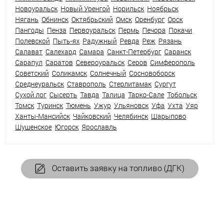
Новоуральск
Новый Уренгой
Норильск
Ноябрьск
Нягань
Обнинск
Октябрьский
Омск
Оренбург
Орск
Пангоды
Пенза
Первоуральск
Пермь
Печора
Покачи
Полевской
Пыть-ях
Радужный
Ревда
Реж
Рязань
Салават
Салехард
Самара
Санкт-Петербург
Саранск
Сарапул
Саратов
Североуральск
Серов
Симферополь
Советский
Соликамск
Солнечный
Сосновоборск
Среднеуральск
Ставрополь
Стерлитамак
Сургут
Сухой лог
Сысерть
Тавда
Талица
Тарко-Сале
Тобольск
Томск
Туринск
Тюмень
Ужур
Ульяновск
Уфа
Ухта
Уяр
Ханты-Мансийск
Чайковский
Челябинск
Шарыпово
Шушенское
Югорск
Ярославль
Оставить заявку на топливо (ДГК)