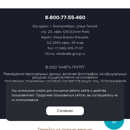
8-800-77-55-460
Юр.адрес: г. Екатеринбург, улица Ткачей,
стр. 23, офис 1210 (Clever Park)
Адрес: Улица Бориса Ельцина,
3/2 2903 офис; 29 этаж
Тел:
+7 (343) 305-77-07
Почта: info@nafta-group.ru
© ООО "НАФТА ГРУПП"
Размещение персональных данных, включая фотографии, на официальных
ресурсах осуществляется на основании
полученных письменных согласий соответствующих лиц. Использование
этих материалов третьими лицами
ограничено и допускается только с разрешения правообладателя.
Мы используем cookie для улучшения работы сайта и удобства
Политика обработки персональных данных
пользователей. Продолжая пользоваться сайтом, вы соглашаетесь на
Согласие на обработку персональных данных
их использование.
Все права защищены
Согласен
ЗАПРОСИТЬ
КП
Перейти на полную версию