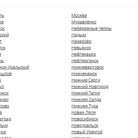
ль
Москва
ка
Муравленко
ск
Набережные Челны
ский
Надым
т
Назарово
тск
Невьянск
м
Нефтекамск
нь
Нефтеюганск
нск-Уральский
Нижневартовск
ышлов
Нижнекамск
к
Нижние Серги
ул
Нижний Новгород
инск
Нижний Тагил
анар
Нижняя Салда
рово
Нижняя Тура
в
Новая Ляля
вград
Новосибирск
лым
Новоуральск
нск
Новый Уренгой