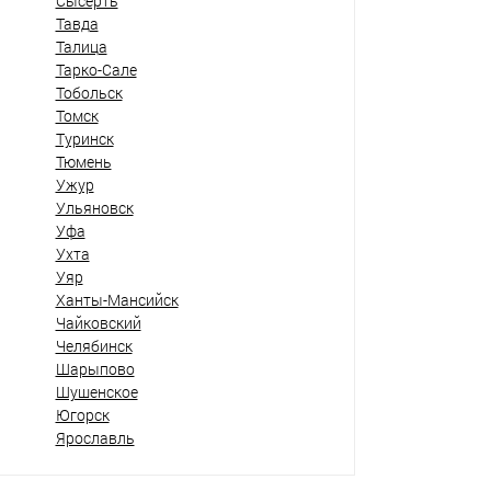
Сысерть
Тавда
Талица
Тарко-Сале
Тобольск
Томск
Туринск
Тюмень
Ужур
Ульяновск
Уфа
Ухта
Уяр
Ханты-Мансийск
Чайковский
Челябинск
Шарыпово
Шушенское
Югорск
Ярославль