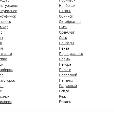
нодар
Норильск
нотурьинск
Ноябрьск
ноуральск
Нягань
ноуфимск
Обнинск
ноярск
Октябрьский
мкар
Омск
ур
Оренбург
ан
Орск
а
Пангоды
ыл
Пенза
тнанги
Первоуральск
епас
Пермь
ой
Печора
сибирск
Покачи
ор
Полевской
итогорск
Пыть-ях
он
Радужный
с
Ревда
синск
Реж
йловск
Рязань