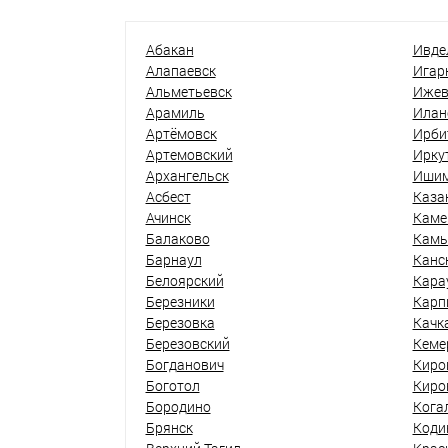
Абакан
Ивде
Алапаевск
Игар
Альметьевск
Ижев
Арамиль
Илан
Артёмовск
Ирби
Артемовский
Ирку
Архангельск
Иши
Асбест
Каза
Ачинск
Каме
Балаково
Кам
Барнаул
Канс
Белоярский
Кара
Березники
Карп
Березовка
Качк
Березовский
Кеме
Богданович
Киро
Боготол
Киро
Бородино
Кога
Брянск
Коди