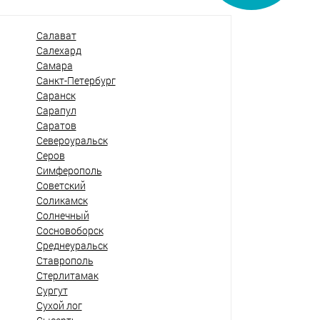
Салават
Салехард
Самара
Санкт-Петербург
Саранск
Сарапул
Саратов
Североуральск
Серов
Симферополь
Советский
Соликамск
Солнечный
Сосновоборск
Среднеуральск
Ставрополь
Стерлитамак
Сургут
Сухой лог