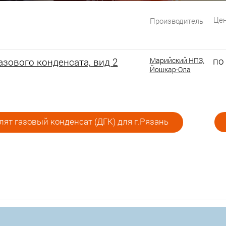
Цен
Производитель
по
зового конденсата, вид 2
Марийский НПЗ,
Йошкар-Ола
ят газовый конденсат (ДГК) для г.Рязань