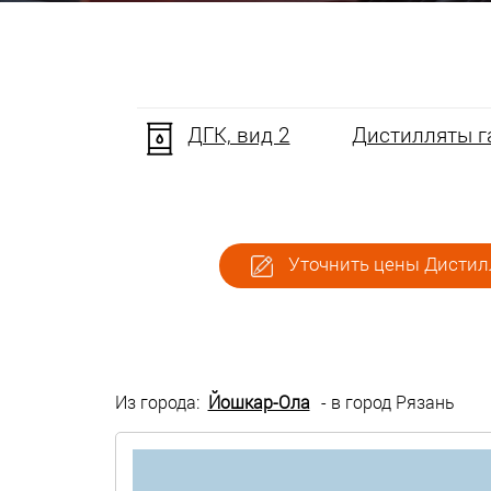
ДГК, вид 2
Дистилляты га
Уточнить цены Дистилл
Из города:
Йошкар-Ола
- в город Рязань