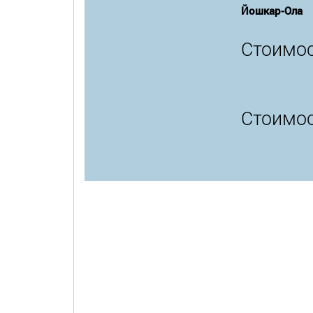
Йошкар-Ола
Стоимос
Стоимос