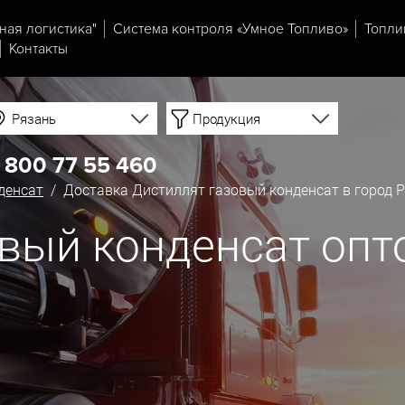
ная логистика"
Система контроля «Умное Топливо»
Топли
Контакты
Рязань
Продукция
 800 77 55 460
денсат
/ Доставка Дистиллят газовый конденсат в город 
вый конденсат опт