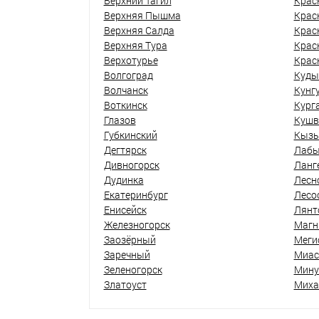
Верхний Тагил
Крас
Верхняя Пышма
Крас
Верхняя Салда
Крас
Верхняя Тура
Крас
Верхотурье
Крас
Волгоград
Куды
Волчанск
Кунг
Воткинск
Кург
Глазов
Кушв
Губкинский
Кыз
Дегтярск
Лабы
Дивногорск
Ланг
Дудинка
Лесн
Екатеринбург
Лесо
Енисейск
Лянт
Железногорск
Магн
Заозёрный
Меги
Заречный
Миас
Зеленогорск
Мину
Златоуст
Миха