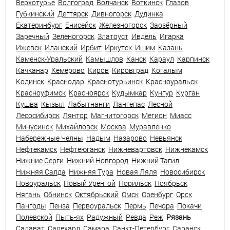
Верхотурье
Волгоград
Волчанск
Воткинск
Глазов
Губкинский
Дегтярск
Дивногорск
Дудинка
Екатеринбург
Енисейск
Железногорск
Заозёрный
Заречный
Зеленогорск
Златоуст
Ивдель
Игарка
Ижевск
Иланский
Ирбит
Иркутск
Ишим
Казань
Каменск-Уральский
Камышлов
Канск
Караул
Карпинск
Качканар
Кемерово
Киров
Кировград
Когалым
Кодинск
Краснодар
Краснотурьинск
Красноуральск
Красноуфимск
Красноярск
Кудымкар
Кунгур
Курган
Кушва
Кызыл
Лабытнанги
Лангепас
Лесной
Лесосибирск
Лянтор
Магнитогорск
Мегион
Миасс
Минусинск
Михайловск
Москва
Муравленко
Набережные Челны
Надым
Назарово
Невьянск
Нефтекамск
Нефтеюганск
Нижневартовск
Нижнекамск
Нижние Серги
Нижний Новгород
Нижний Тагил
Нижняя Салда
Нижняя Тура
Новая Ляля
Новосибирск
Новоуральск
Новый Уренгой
Норильск
Ноябрьск
Нягань
Обнинск
Октябрьский
Омск
Оренбург
Орск
Пангоды
Пенза
Первоуральск
Пермь
Печора
Покачи
Полевской
Пыть-ях
Радужный
Ревда
Реж
Рязань
Салават
Салехард
Самара
Санкт-Петербург
Саранск