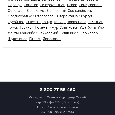
Сарапул
Саратов
Североуральск
Серов
Симферополь
Советский
Соликамск
Солнечный
Сосновоборск
Среднеуральск
Ставрополь
Стерлитамак
Сургут
Сухой лог
Сысерть
Тавда
Талица
Тарко-Сале
Тобольск
Томск
Туринск
Тюмень
Ужур
Ульяновск
Уфа
Ухта
Уяр
Ханты-Мансийск
Чайковский
Челябинск
Шарыпово
Шушенское
Югорск
Ярославль
8-800-77-55-460
Юр.адрес: г. Екатеринбург, улица Ткачей,
стр. 23, офис 1210 (Clever Park)
Адрес: Улица Бориса Ельцина,
3/2 2903 офис; 29 этаж