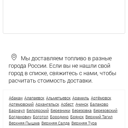
Мы доставляем топливо в разные
города России. Если вы не нашли свой
город в списке, свяжитесь с нами, чтобы
расчитать стоимость доставки.
Абакан
Алапаевск
Альметьевск
Арамиль
Артёмовск
Артемовский
Архангельск
Асбест
Ачинск
Балаково
Барнаул
Белоярский
Березники
Березовка
Березовский
Богданович
Боготол
Бородино
Брянск
Верхний Тагил
Верхняя Пышма
Верхняя Салда
Верхняя Тура