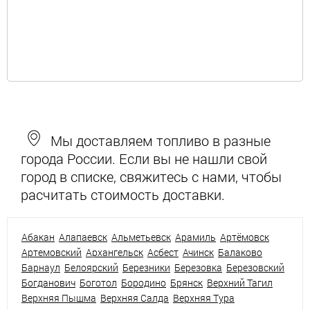
Мы доставляем топливо в разные
города России. Если вы не нашли свой
город в списке, свяжитесь с нами, чтобы
расчитать стоимость доставки.
Абакан
Алапаевск
Альметьевск
Арамиль
Артёмовск
Артемовский
Архангельск
Асбест
Ачинск
Балаково
Барнаул
Белоярский
Березники
Березовка
Березовский
Богданович
Боготол
Бородино
Брянск
Верхний Тагил
Верхняя Пышма
Верхняя Салда
Верхняя Тура