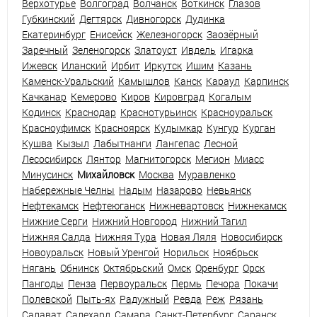
Верхотурье
Волгоград
Волчанск
Воткинск
Глазов
Губкинский
Дегтярск
Дивногорск
Дудинка
Екатеринбург
Енисейск
Железногорск
Заозёрный
Заречный
Зеленогорск
Златоуст
Ивдель
Игарка
Ижевск
Иланский
Ирбит
Иркутск
Ишим
Казань
Каменск-Уральский
Камышлов
Канск
Караул
Карпинск
Качканар
Кемерово
Киров
Кировград
Когалым
Кодинск
Краснодар
Краснотурьинск
Красноуральск
Красноуфимск
Красноярск
Кудымкар
Кунгур
Курган
Кушва
Кызыл
Лабытнанги
Лангепас
Лесной
Лесосибирск
Лянтор
Магнитогорск
Мегион
Миасс
Минусинск
Михайловск
Москва
Муравленко
Набережные Челны
Надым
Назарово
Невьянск
Нефтекамск
Нефтеюганск
Нижневартовск
Нижнекамск
Нижние Серги
Нижний Новгород
Нижний Тагил
Нижняя Салда
Нижняя Тура
Новая Ляля
Новосибирск
Новоуральск
Новый Уренгой
Норильск
Ноябрьск
Нягань
Обнинск
Октябрьский
Омск
Оренбург
Орск
Пангоды
Пенза
Первоуральск
Пермь
Печора
Покачи
Полевской
Пыть-ях
Радужный
Ревда
Реж
Рязань
Салават
Салехард
Самара
Санкт-Петербург
Саранск