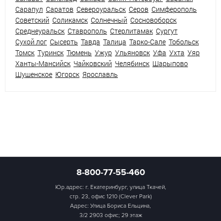
Сарапул
Саратов
Североуральск
Серов
Симферополь
Советский
Соликамск
Солнечный
Сосновоборск
Среднеуральск
Ставрополь
Стерлитамак
Сургут
Сухой лог
Сысерть
Тавда
Талица
Тарко-Сале
Тобольск
Томск
Туринск
Тюмень
Ужур
Ульяновск
Уфа
Ухта
Уяр
Ханты-Мансийск
Чайковский
Челябинск
Шарыпово
Шушенское
Югорск
Ярославль
8-800-77-55-460
Юр.адрес: г. Екатеринбург, улица Ткачей,
стр. 23, офис 1210 (Clever Park)
Адрес: Улица Бориса Ельцина,
3/2 2903 офис; 29 этаж