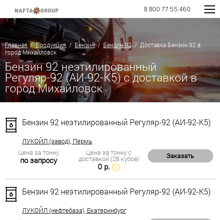
8 800 77 55 460
Главная
/
Продукция
/
Бензин
/
Бензин 92
/ Доставка Бензин 92 в
город Михайловск
Бензин 92 неэтилированный
Регуляр-92 (АИ-92-К5) с доставкой в
город Михайловск
Бензин 92 неэтилированный Регуляр-92 (АИ-92-К5)
ЛУКОЙЛ (завод), Пермь
Цена за тонну
Цена за тонну с
Заказать
доставкой (28 кубов)
по запросу
0 р.
Бензин 92 неэтилированный Регуляр-92 (АИ-92-К5)
ЛУКОЙЛ (нефтебаза), Екатеринбург