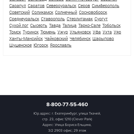
Сарапул
Саратов
Североуральск
Серов
Симферополь
Советский
Соликамск
Солнечный
Сосновоборск
Среднеуральск
Ставрополь
Стерлитамак
Сургут
Сухой лог
Сысерть
Тавда
Талица
Тарко-Сале
Тобольск
Томск
Туринск
Тюмень
Ужур
Ульяновск
Уфа
Ухта
Уяр
Ханты-Мансийск
Чайковский
Челябинск
Шарыпово
Шушенское
Югорск
Ярославль
8-800-77-55-460
Юр.адрес: г. Екатеринбург, улица Ткачей,
стр. 23, офис 1210 (Clever Park)
Адрес: Улица Бориса Ельцина,
3/2 2903 офис; 29 этаж