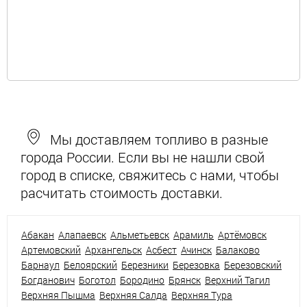
Мы доставляем топливо в разные
города России. Если вы не нашли свой
город в списке, свяжитесь с нами, чтобы
расчитать стоимость доставки.
Абакан
Алапаевск
Альметьевск
Арамиль
Артёмовск
Артемовский
Архангельск
Асбест
Ачинск
Балаково
Барнаул
Белоярский
Березники
Березовка
Березовский
Богданович
Боготол
Бородино
Брянск
Верхний Тагил
Верхняя Пышма
Верхняя Салда
Верхняя Тура