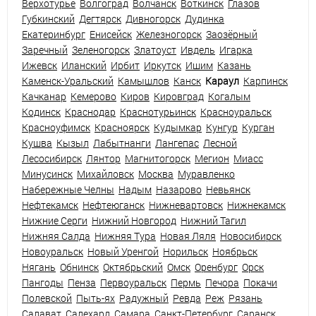
Верхотурье
Волгоград
Волчанск
Воткинск
Глазов
Губкинский
Дегтярск
Дивногорск
Дудинка
Екатеринбург
Енисейск
Железногорск
Заозёрный
Заречный
Зеленогорск
Златоуст
Ивдель
Игарка
Ижевск
Иланский
Ирбит
Иркутск
Ишим
Казань
Каменск-Уральский
Камышлов
Канск
Караул
Карпинск
Качканар
Кемерово
Киров
Кировград
Когалым
Кодинск
Краснодар
Краснотурьинск
Красноуральск
Красноуфимск
Красноярск
Кудымкар
Кунгур
Курган
Кушва
Кызыл
Лабытнанги
Лангепас
Лесной
Лесосибирск
Лянтор
Магнитогорск
Мегион
Миасс
Минусинск
Михайловск
Москва
Муравленко
Набережные Челны
Надым
Назарово
Невьянск
Нефтекамск
Нефтеюганск
Нижневартовск
Нижнекамск
Нижние Серги
Нижний Новгород
Нижний Тагил
Нижняя Салда
Нижняя Тура
Новая Ляля
Новосибирск
Новоуральск
Новый Уренгой
Норильск
Ноябрьск
Нягань
Обнинск
Октябрьский
Омск
Оренбург
Орск
Пангоды
Пенза
Первоуральск
Пермь
Печора
Покачи
Полевской
Пыть-ях
Радужный
Ревда
Реж
Рязань
Салават
Салехард
Самара
Санкт-Петербург
Саранск