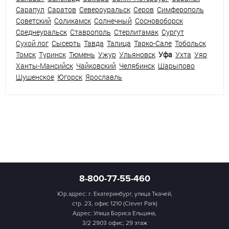
Сарапул
Саратов
Североуральск
Серов
Симферополь
Советский
Соликамск
Солнечный
Сосновоборск
Среднеуральск
Ставрополь
Стерлитамак
Сургут
Сухой лог
Сысерть
Тавда
Талица
Тарко-Сале
Тобольск
Томск
Туринск
Тюмень
Ужур
Ульяновск
Уфа
Ухта
Уяр
Ханты-Мансийск
Чайковский
Челябинск
Шарыпово
Шушенское
Югорск
Ярославль
8-800-77-55-460
Юр.адрес: г. Екатеринбург, улица Ткачей,
стр. 23, офис 1210 (Clever Park)
Адрес: Улица Бориса Ельцина,
3/2 2903 офис; 29 этаж