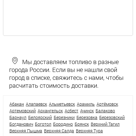
Мы доставляем топливо в разные
города России. Если вы не нашли свой
город в списке, свяжитесь с нами, чтобы
расчитать стоимость доставки.
Абакан
Алапаевск
Альметьевск
Арамиль
Артёмовск
Артемовский
Архангельск
Асбест
Ачинск
Балаково
Барнаул
Белоярский
Березники
Березовка
Березовский
Богданович
Боготол
Бородино
Брянск
Верхний Тагил
Верхняя Пышма
Верхняя Салда
Верхняя Тура