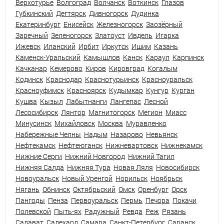
Верхотурье
Волгоград
Волчанск
Воткинск
Глазов
Губкинский
Дегтярск
Дивногорск
Дудинка
Екатеринбург
Енисейск
Железногорск
Заозёрный
Заречный
Зеленогорск
Златоуст
Ивдель
Игарка
Ижевск
Иланский
Ирбит
Иркутск
Ишим
Казань
Каменск-Уральский
Камышлов
Канск
Караул
Карпинск
Качканар
Кемерово
Киров
Кировград
Когалым
Кодинск
Краснодар
Краснотурьинск
Красноуральск
Красноуфимск
Красноярск
Кудымкар
Кунгур
Курган
Кушва
Кызыл
Лабытнанги
Лангепас
Лесной
Лесосибирск
Лянтор
Магнитогорск
Мегион
Миасс
Минусинск
Михайловск
Москва
Муравленко
Набережные Челны
Надым
Назарово
Невьянск
Нефтекамск
Нефтеюганск
Нижневартовск
Нижнекамск
Нижние Серги
Нижний Новгород
Нижний Тагил
Нижняя Салда
Нижняя Тура
Новая Ляля
Новосибирск
Новоуральск
Новый Уренгой
Норильск
Ноябрьск
Нягань
Обнинск
Октябрьский
Омск
Оренбург
Орск
Пангоды
Пенза
Первоуральск
Пермь
Печора
Покачи
Полевской
Пыть-ях
Радужный
Ревда
Реж
Рязань
Салават
Салехард
Самара
Санкт-Петербург
Саранск