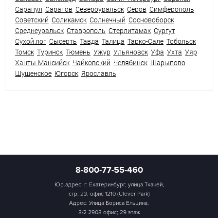
Сарапул
Саратов
Североуральск
Серов
Симферополь
Советский
Соликамск
Солнечный
Сосновоборск
Среднеуральск
Ставрополь
Стерлитамак
Сургут
Сухой лог
Сысерть
Тавда
Талица
Тарко-Сале
Тобольск
Томск
Туринск
Тюмень
Ужур
Ульяновск
Уфа
Ухта
Уяр
Ханты-Мансийск
Чайковский
Челябинск
Шарыпово
Шушенское
Югорск
Ярославль
8-800-77-55-460
Юр.адрес: г. Екатеринбург, улица Ткачей,
стр. 23, офис 1210 (Clever Park)
Адрес: Улица Бориса Ельцина,
3/2 2903 офис; 29 этаж