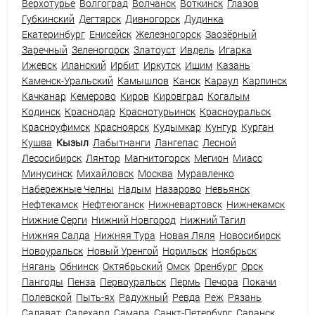
Верхотурье
Волгоград
Волчанск
Воткинск
Глазов
Губкинский
Дегтярск
Дивногорск
Дудинка
Екатеринбург
Енисейск
Железногорск
Заозёрный
Заречный
Зеленогорск
Златоуст
Ивдель
Игарка
Ижевск
Иланский
Ирбит
Иркутск
Ишим
Казань
Каменск-Уральский
Камышлов
Канск
Караул
Карпинск
Качканар
Кемерово
Киров
Кировград
Когалым
Кодинск
Краснодар
Краснотурьинск
Красноуральск
Красноуфимск
Красноярск
Кудымкар
Кунгур
Курган
Кушва
Кызыл
Лабытнанги
Лангепас
Лесной
Лесосибирск
Лянтор
Магнитогорск
Мегион
Миасс
Минусинск
Михайловск
Москва
Муравленко
Набережные Челны
Надым
Назарово
Невьянск
Нефтекамск
Нефтеюганск
Нижневартовск
Нижнекамск
Нижние Серги
Нижний Новгород
Нижний Тагил
Нижняя Салда
Нижняя Тура
Новая Ляля
Новосибирск
Новоуральск
Новый Уренгой
Норильск
Ноябрьск
Нягань
Обнинск
Октябрьский
Омск
Оренбург
Орск
Пангоды
Пенза
Первоуральск
Пермь
Печора
Покачи
Полевской
Пыть-ях
Радужный
Ревда
Реж
Рязань
Салават
Салехард
Самара
Санкт-Петербург
Саранск