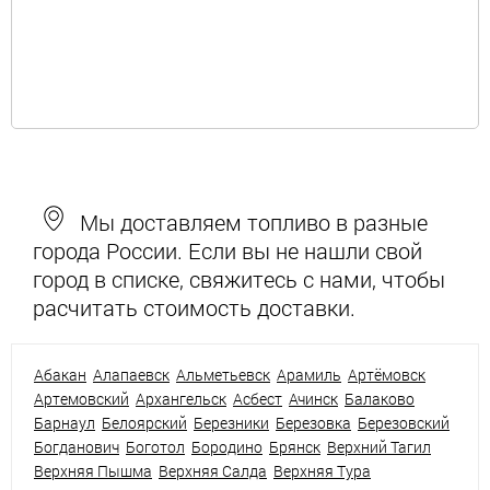
Мы доставляем топливо в разные
города России. Если вы не нашли свой
город в списке, свяжитесь с нами, чтобы
расчитать стоимость доставки.
Абакан
Алапаевск
Альметьевск
Арамиль
Артёмовск
Артемовский
Архангельск
Асбест
Ачинск
Балаково
Барнаул
Белоярский
Березники
Березовка
Березовский
Богданович
Боготол
Бородино
Брянск
Верхний Тагил
Верхняя Пышма
Верхняя Салда
Верхняя Тура